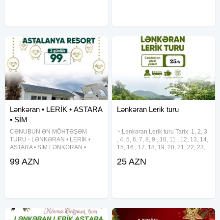
•Səhər yeməyi
TURDA OLANLAR VIP nəqliyyat
Lənkəran • LERİK • ASTARA
Lənkəran Lerik turu
• SİM
CƏNUBUN ƏN MÖHTƏŞƏM
~ Lənkəran Lerik turu Tarix: 1, 2, 3
TURU - LƏNKƏRAN • LERİK •
, 4, 5, 6, 7, 8, 9 , 10, 11 , 12, 13, 14,
ASTARA • SİM LƏNKƏRAN •
15, 16 , 17, 18, 19, 20, 21, 22, 23,
LERİK •ASTARA• SIM TURU
24, 25, 26, 27 , 28, 29, 30, 31 İyul
99 AZN
25 AZN
Qiymət: 99 AZN - Tarixlər: 23-24,
•Qiymət: •Ekonom Paket: 25 azn
27-28, 28-29 may, 6-7 iyun ⸻
•Standart Paket: 29
TURDA DAXİLDİR VIP nəqliyyat
xidməti 2 dəfə səhər