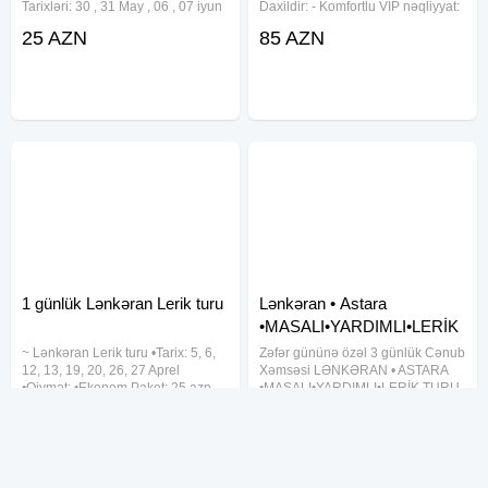
Tarixləri: 30 , 31 May , 06 , 07 iyun
Daxildir: - Komfortlu VIP nəqliyyat:
Qiymət: •Ekonom Paket: 25 ₼
Rahat və təhlükəsiz səyahət üçün
25 AZN
85 AZN
•Standart Paket: 29 ₼ Qiymətə
yüksək səviyyədə təchiz olunmuş
daxildir: •Nəqliyyat xidməti
nəqliyyat vasitəsi. - Tur rəhbəri:
Təcrübəli və
1 günlük Lənkəran Lerik turu
Lənkəran • Astara
•MASALI•YARDIMLI•LERİK
TURU
~ Lənkəran Lerik turu •Tarix: 5, 6,
Zəfər gününə özəl 3 günlük Cənub
12, 13, 19, 20, 26, 27 Aprel
Xəmsəsi LƏNKƏRAN • ASTARA
•Qiymət: •Ekonom Paket: 25 azn
•MASALI•YARDIMLI•LERİK TURU
•Standart Paket: 29 azn ✓Qiymətə
Qiymət: 149 AZN Tarix: ( 8-9-10 )
25 AZN
149 AZN
daxildir: •Nəqliyyat xidməti
Noyabr TURDA OLANLAR VIP
•Ekskursiyalar •Səhər yeməyi
nəqliyyat xidməti 3 dəfə səhər
(standart paketdə) •Çay
yeməyi Astalaniya istirahət
mərkəzində