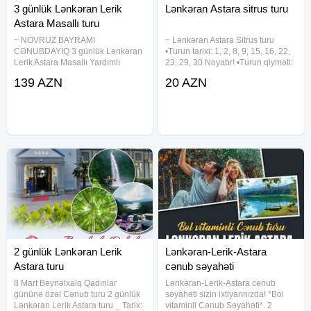
3 günlük Lənkəran Lerik
Lənkəran Astara sitrus turu
Astara Masallı turu
~ NOVRUZ BAYRAMI
~ Lənkəran Astara Sitrus turu
CƏNUBDAYIQ 3 günlük Lənkəran
•Turun tarixi: 1, 2, 8, 9, 15, 16, 22,
Lerik Astara Masallı Yardımlı
23, 29, 30 Noyabr! •Turun qiyməti:
Novruz bayram turu •Turun Tarixi:
~ Ekonom paket: 20 azn ~
139 AZN
20 AZN
20-22, 23-25 , 25-27 Mart •Turun
Standart paket: 23 azn ✓Qiymətə
qiyməti: ~ Standart paket: 139 azn
daxildir: •Nəqliyyat ximdəti •Tur
~ Bayram süfrəsi paket: 179 azn ~
rəhbəri •Səhər
2 günlük Lənkəran Lerik
Lənkəran-Lerik-Astara
Astara turu
cənub səyahəti
8 Mart Beynəlxalq Qadınlar
Lənkəran-Lerik-Astara cənub
gününə özəl Cənub turu 2 günlük
səyahəti sizin ixtiyarınızda! *Bol
Lənkəran Lerik Astara turu _ Tarix:
vitaminli Cənub Səyahəti*. 2