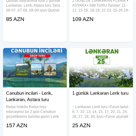
Qurban bayramına özəl 2 günlük
2 GÜNLÜK LƏNKƏRAN • LERİK •
Lənkəran, Lerik, Astara turu Tarix:
ASTARA • SIM TURU Tarixlər: 11-
06-07, 07-08, 08-09 iyun Qiymət:
12, 15-16, 18-19, 22-23, 25-26 29-
Standart paket: 85 Azn Full paket:
30 İyul Qiymət: 109 AZN Qiymətə
85 AZN
109 AZN
109 Azn _ Diqqət Qeydiyyata
Daxildir: Vip nəqliyyat xidməti 2
düşmək üçün ilkin 50% ödənilməsi
dəfə səhər yeməyi Astalaniya
istirahət
Cənubun inciləri - Lerik,
1 günlük Lənkəran Lerik turu
Lənkəran, Astara turu
Relax hotellə Relax hiss
~ Lənkəran Lerik turu •Turun tarixi:
edəcəyiniz tur 2 gün Cənubun
6, 7, 10, 13, 14, 15, 17, 20, 21, 24,
gözəlliklərini bizimlə gəzin Lerik
26, 27, 28, 30, İyun •Turun qiyməti:
Lənkəran Astara ən gözəl
•Ekonom Paket: 25 azn •Standart
157 AZN
25 AZN
məkanlarını seçilmiş doya doya
Paket: 29 azn ✓Qiymətə daxildir:
istirahət edəcəyiniz turumuza
•Nəqliyyat
qoşulmağa dəvət edirik. Qiymət: