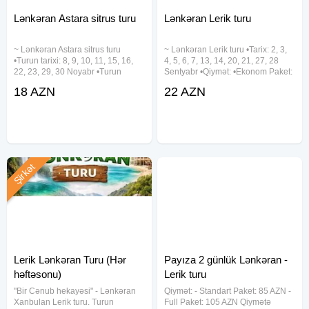
Lənkəran Astara sitrus turu
Lənkəran Lerik turu
~ Lənkəran Astara sitrus turu
~ Lənkəran Lerik turu •Tarix: 2, 3,
•Turun tarixi: 8, 9, 10, 11, 15, 16,
4, 5, 6, 7, 13, 14, 20, 21, 27, 28
22, 23, 29, 30 Noyabr •Turun
Sentyabr •Qiymət: •Ekonom Paket:
qiyməti: ~ Ekonom paket: 18 azn ~
22 azn •Standart Paket: 27 azn
18 AZN
22 AZN
Standart paket: 23 azn ✓Qiymətə
✓Qiymətə daxildir: •Nəqliyyat
daxildir: •Nəqliyyat ximdəti •Tur
xidməti •Ekskursiyalar •Səhər
rəhbəri. •Səhər yeməyi
yeməyi (standart
Şirkət
Lerik Lənkəran Turu (Hər
Payıza 2 günlük Lənkəran -
həftəsonu)
Lerik turu
"Bir Cənub hekayəsi" - Lənkəran
Qiymət: - Standart Paket: 85 AZN -
Xanbulan Lerik turu. Turun
Full Paket: 105 AZN Qiymətə