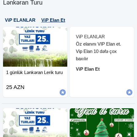
Lənkəran Turu
ViP ELANLAR
ViP Elan Et
ViP ELANLAR
Öz elanını VIP Elan et.
Vip Elan 10 dəfə çox
baxılır
ViP Elan Et
1 günlük Lənkəran Lerik turu
25 AZN