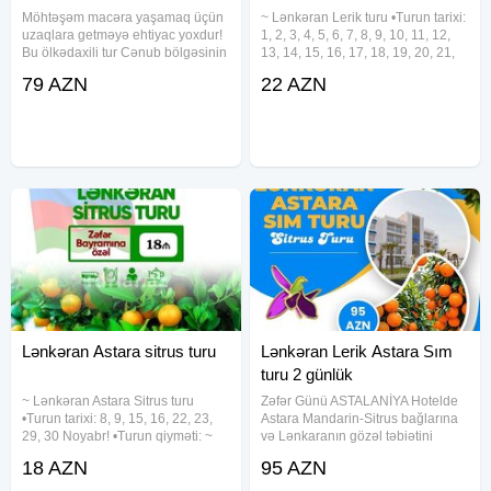
Möhtəşəm macəra yaşamaq üçün
~ Lənkəran Lerik turu •Turun tarixi:
uzaqlara getməyə ehtiyac yoxdur!
1, 2, 3, 4, 5, 6, 7, 8, 9, 10, 11, 12,
Bu ölkədaxili tur Cənub bölgəsinin
13, 14, 15, 16, 17, 18, 19, 20, 21,
təbiət möcüzələrini və zəngin
22, 23, 24, 25 , 26, 27, 28, 29, 30,
79 AZN
22 AZN
mədəniyyətini kəşf etmək üçün
31 Avqust •Turun qiyməti: •Ekonom
ideal seçimdir. Həm texniki
paket: 22 azn •Standart paket:
baxımdan komfortlu, həm də
Lənkəran Astara sitrus turu
Lənkəran Lerik Astara Sım
turu 2 günlük
~ Lənkəran Astara Sitrus turu
Zəfər Günü ASTALANİYA Hotelde
•Turun tarixi: 8, 9, 15, 16, 22, 23,
Astara Mandarin-Sitrus bağlarına
29, 30 Noyabr! •Turun qiyməti: ~
və Lənkaranın gözəl təbiətini
Ekonom paket: 18 azn ~ Standart
görmək hazırsınız? LƏNKƏRAN •
18 AZN
95 AZN
paket: 23 azn ✓Qiymətə daxildir:
ASTARA •SIM TURU Qiymət: 95
•Nəqliyyat ximdəti •Tur rəhbəri
AZN — Tarix: (8/9 – 9/10 ) Noyabr