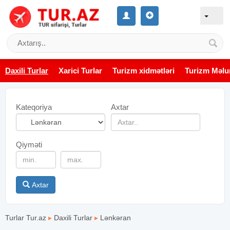
Daxili Turlar
Xarici Turlar
Turizm xidmətləri
Turizm Məlu
Kateqoriya
Axtar
Qiyməti
Axtar
Turlar Tur.az
▸
Daxili Turlar
▸
Lənkəran