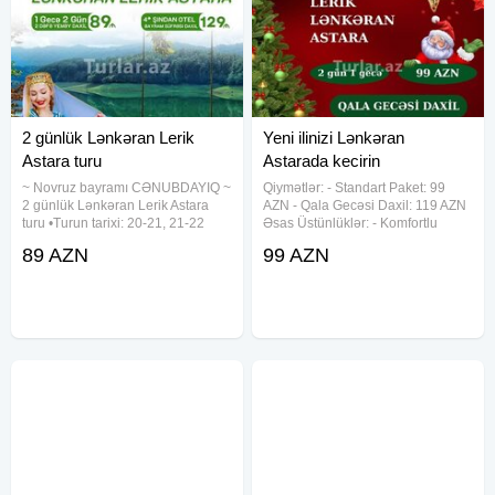
2 günlük Lənkəran Lerik
Yeni ilinizi Lənkəran
Astara turu
Astarada kecirin
~ Novruz bayramı CƏNUBDAYIQ ~
Qiymətlər: - Standart Paket: 99
2 günlük Lənkəran Lerik Astara
AZN - Qala Gecəsi Daxil: 119 AZN
turu •Turun tarixi: 20-21, 21-22
Əsas Üstünlüklər: - Komfortlu
Mart •Turun qiyməti: ~ Standart
Nəqliyyat: Rahat və təhlükəsiz
89 AZN
99 AZN
paket: 99 Azn ~ Bayram süfrəsi
səyahət üçün yüksək səviyyəli
daxil: 129 Azn •Tarix: 22-23, 23-24,
nəqliyyat vasitələri. - Tur Rəhbəri:
24-25, 25-26,
Tur boyu peşəkar rəhbərlik