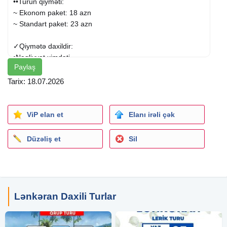
••Turun qiyməti:
~ Ekonom paket: 18 azn
~ Standart paket: 23 azn
✓Qiymətə daxildir:
•Nəqliyyat ximdəti
Paylaş
•Tur rəhbəri.
•Səhər yeməyi (standart paketə daxildir)
Tarix: 18.07.2026
•Çay süfrəsi
•Yolboyu əyləncəli oyunlar və turun aktiv iştirakçısına
növbəti tura 25% endirim!
ViP elan et
Elanı irəli çək
✓Ekskursiyalar:
Düzəliş et
Sil
~
Astara
•Sitrus Bağı (portağal, mandalin, limon, feyxoa)
•Çay Plantasiyası
•Astara yanarbulağ
•Lovayın gölü
Lənkəran Daxili Turlar
~ Lənkəran
•Rahat Məkan ailəvi istirahət mərkəzi