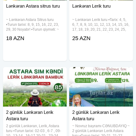
Lənkəran Astara sitrus turu
Lənkəran Lerik turu
~ Lənkəran Astara Sitrus turu
~ Lənkəran Lerik turu •Tarix: 4, 5,
•Turun tarixi: 8, 9, 15, 16, 22, 23,
6, 7, 8, 9, 10, 11, 12, 13, 14, 15, 16,
29, 30 Noyabr! •Turun qiyməti: ~
17, 18, 19, 20, 21, 22, 23, 24, 25,
Ekonom paket: 18 azn ~ Standart
26, 27, 28, 29, 30, 31 İyul •Qiymət:
18 AZN
25 AZN
paket: 23 azn ✓Qiymətə daxildir:
• Ekonom paket – 25 azn •
•Nəqliyyat ximdəti •Tur rəhbəri
Standart paket – 29 azn (səhər
•Səhər yeməyi
yeməyi
2 günlük Lənkəran Lerik
2 günlük Lənkəran Lerik
Astara turu
Astara turu
2 günlük Lənkəran, Lerik, Astara
~ Novruz bayramı CƏNUBDAYIQ ~
turu •Turun tarixi: 02-03 , 6-7 , 09-
2 günlük Lənkəran Lerik Astara
10 , 13-14 , 16-17 20-21 , 23-24 ,
turu •Turun tarixi: 20-21, 21-22