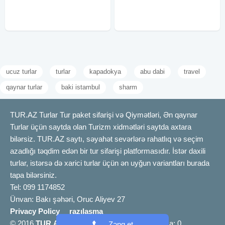
21 - 22, 22 - 23, 23 - 24, 24 - 25,
nəqliyyat vasitələri. - Tur Rəhbəri:
Tur boyu peşəkar rəhbərlik
ucuz turlar
turlar
kapadokya
abu dabi
travel
qaynar turlar
baki istambul
sharm
TUR.AZ Turlar Tur paket sifarişi və Qiymətləri, Ən qaynar
Turlar üçün saytda olan Turizm xidmətləri saytda axtara
bilərsiz. TUR.AZ saytı, səyahət sevərlərə rahatlıq və seçim
azadlığı təqdim edən bir tur sifarişi platformasıdır. İstər daxili
turlar, istərsə də xarici turlar üçün ən uyğun variantları burada
tapa bilərsiniz.
Tel: 099 1174852
Ünvan: Bakı şəhəri, Oruc Aliyev 27
Privacy Policy
razılaşma
© 2016
TUR.AZ
info [@] tur.az |
Bizimlə əlaqə
a: 0
Zəng et