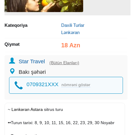
Kateqoriya
Daxili Turlar
Lənkəran
Qiymət
18 Azn
Star Travel
(Bütün Elanları)
Bakı şəhəri
0709321XXX
nömrəni göstər
~
Lənkəran
Astara
sitrus turu
••Turun tarixi: 8, 9, 10, 11, 15, 16, 22, 23, 29, 30 Noyabr