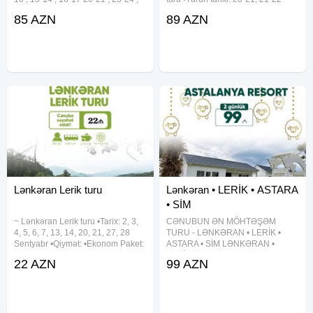
27-28 , 30-31 Avqust •Turun
Mart •Turun qiyməti: ~ Standart
85 AZN
89 AZN
qiyməti: • 4* Mirvarim otel - 85 azn
paket: 99 Azn ~ Bayram süfrəsi
• 4* Şindan otel - 95 azn • Full
daxil: 129 Azn •Tarix: 22-23, 23-24,
paket:
24-25, 25-26,
Lənkəran Lerik turu
Lənkəran • LERİK • ASTARA
• SİM
~ Lənkəran Lerik turu •Tarix: 2, 3,
CƏNUBUN ƏN MÖHTƏŞƏM
4, 5, 6, 7, 13, 14, 20, 21, 27, 28
TURU - LƏNKƏRAN • LERİK •
Sentyabr •Qiymət: •Ekonom Paket:
ASTARA • SİM LƏNKƏRAN •
22 azn •Standart Paket: 27 azn
LERİK •ASTARA• SIM TURU
22 AZN
99 AZN
✓Qiymətə daxildir: •Nəqliyyat
Qiymət: 99 AZN - Tarixlər: 23-24,
xidməti •Ekskursiyalar •Səhər
27-28, 28-29 may, 6-7 iyun ⸻
yeməyi (standart
TURDA DAXİLDİR VIP nəqliyyat
xidməti 2 dəfə səhər