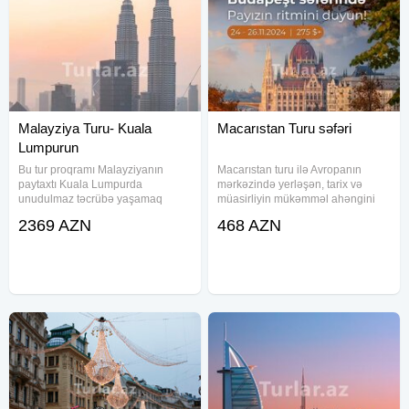
Malayziya Turu- Kuala
Macarıstan Turu səfəri
Lumpurun
Bu tur proqramı Malayziyanın
Macarıstan turu ilə Avropanın
paytaxtı Kuala Lumpurda
mərkəzində yerləşən, tarix və
unudulmaz təcrübə yaşamaq
müasirliyin mükəmməl ahəngini
istəyənlər üçün idealdır. Fərqli
özündə birləşdirən Budapeştin
2369 AZN
468 AZN
kateqoriyalara aid otellərdə rahat
ecazkar atmosferini kəşf edin.
gecələmə və qrup şəklində
Dunay çayının sahilində yerləşən
transferlə səyahətinizi daha
bu möhtəşəm şəhər sizi tarixi
komfortlu edirik