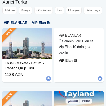
Xarici Turlar
Türkiyə
Rusiya
Gürcüstan
İran
Ukrayna
Belarusiya
ViP ELANLAR
ViP Elan Et
Şirkət
ViP ELANLAR
Öz elanını VIP Elan et.
Vip Elan 10 dəfə çox
baxılır
ViP Elan Et
Tbilisi • Msxeta • Batumi •
Trabzon Qrup Turu
1138 AZN
Şirkət