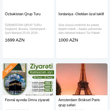
Özbəkistan Qrup Turu
İordaniya -Oteldən özəl təklif
ÖZBƏKİSTAN QRUP TURU
Sizə xüsusi endirimli tur paketi
Daşkənd, Buxara, Səmərqənd -
təqdim edirik – Aqaba şəhərində
Qızıl Marşrut 25.05.2026 -
lüks istirahət imkanı! Tur Paketi
30.05.2026 - 999$ 07.09.2026 -
Haqqında: Otel: Cloud7
1699 AZN
1000 AZN
12.09.2026 - 999$ 5 gecə 6 gün _
Residences Ayla Aqaba Müddət: 2
Qiymətə daxildir Üç fərqli şəhərdə,
gecə / 3 gün Qiymət: 2 nəfərlik
ən gözəl hotellərdə
cəmi 2000 AZN (əvvəl 4000
Şirkət
Fevral ayında Ümrə ziyarəti
Amsterdam Brüksel Paris
qrup səfəri