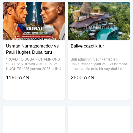
Usman Nurmaqomedov vs
Baliyə eqzotik tur
Paul Hughes Dubai turu
*ROAD TO DUBAI - CHAMPIONS
Bali adasının füsunkar təbiəti,
SERIES: NURMAGOMEDOV VS
unikal mədəniyyəti və lüks istirahət
HUGHES* *25 yanvar 2025-ci il* 4
imkanları ilə dolu bir səyahət təklif
gecə / 5 gün *Coca-Cola Arena,
edirik. Seçiminizə uyğun olaraq 3*,
1190 AZN
2500 AZN
Dubay* Tarixin ən möhtəşəm
4* və 5* ulduzlu otellərdə
döyüş hadisəsinə şahid olun!
yerləşmə imkanı mövcuddur. Bu
*Döyüşdə məğlub olmayan MMA
tur həm dincəlmək,
çempionu Usman