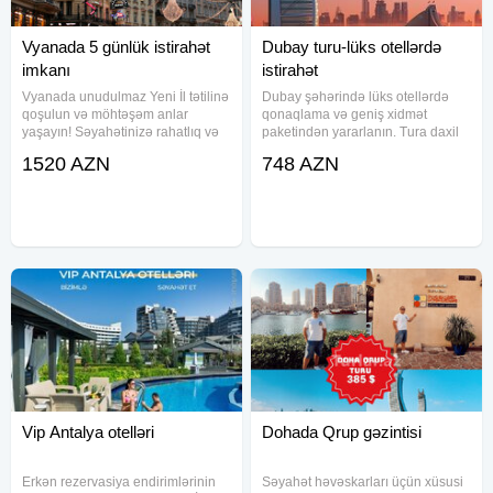
Vyanada 5 günlük istirahət
Dubay turu-lüks otellərdə
imkanı
istirahət
Vyanada unudulmaz Yeni İl tətilinə
Dubay şəhərində lüks otellərdə
qoşulun və möhtəşəm anlar
qonaqlama və geniş xidmət
yaşayın! Səyahətinizə rahatlıq və
paketindən yararlanın. Tura daxil
yüksək keyfiyyət təmin etmək üçün
olan otellər və qiymətlər: 1.
1520 AZN
748 AZN
hər şey düşünülüb. Qiymətə daxil
Movenpick Al Mamzar 5 – 440
olan xidmətlər: - Aviabilet: Türk
USD - Premium xidmətlər, müasir
Hava Yolları ilə uçuş
interyer və rahat otaqlar. - Ailəvi
Vip Antalya otelləri
Dohada Qrup gəzintisi
Erkən rezervasiya endirimlərinin
Səyahət həvəskarları üçün xüsusi