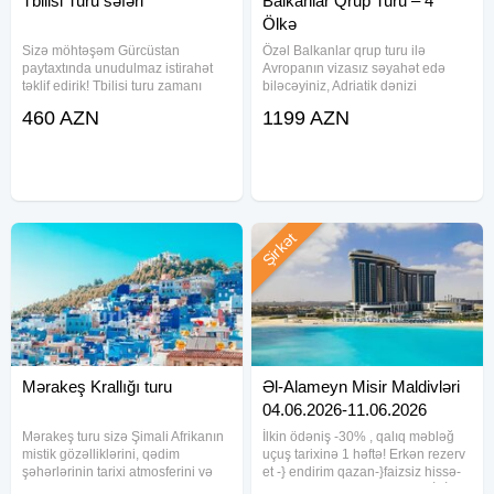
Tbilisi Turu səfəri
Balkanlar Qrup Turu – 4
Ölkə
Sizə möhtəşəm Gürcüstan
Özəl Balkanlar qrup turu ilə
paytaxtında unudulmaz istirahət
Avropanın vizasız səyahət edə
təklif edirik! Tbilisi turu zamanı
biləcəyiniz, Adriatik dənizi
yüksək keyfiyyətli xidmət və
sahilində yerləşən ən gözəl
460 AZN
1199 AZN
əlverişli qiymətlərdən yararlanın.
şəhərlərini kəşf edin. Tur
Aşağıda otel seçimləri və onların
çərçivəsində Serbiya, Monteneqro,
qiymətləri təqdim olunur: Otel
Bosniya və Albaniyanı ziyarət
etmək imkanı
Şirkət
Mərakeş Krallığı turu
Əl-Alameyn Misir Maldivləri
04.06.2026-11.06.2026
Mərakeş turu sizə Şimali Afrikanın
İlkin ödəniş -30% , qalıq məbləğ
mistik gözəlliklərini, qədim
uçuş tarixinə 1 həftə! Erkən rezerv
şəhərlərinin tarixi atmosferini və
et -} endirim qazan-}faizsiz hissə-
müasir rahatlıqları bir arada
hissə ödə! ƏL-ALAMEYN "MİSİR