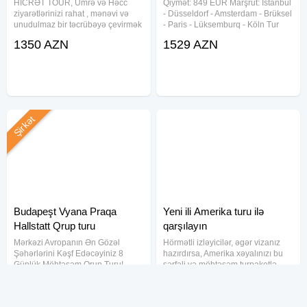
HİCRƏT TOUR, Ümrə və Həcc
Qiymət: 849 EUR Marşrut: İstanbul
ziyarətlərinizi rahat , mənəvi və
- Düsseldorf - Amsterdam - Brüksel
unudulmaz bir təcrübəyə çevirmək
- Paris - Lüksemburq - Köln Tur
üçün sizin xidmətinizdədir.Biz sizə
Paketinə Daxildir: - Ekonom sinif
1350 AZN
1529 AZN
ruhən dolğun, mənəvi bir ziyarət
aviabiletlər - Hava limanı vergiləri -
təqdim edirik. Niyə bizi
Günlük səhər yeməyi - Müəyyən
seçməlisiniz? Peşəkar
edilmiş
Şirkət
Budapeşt Vyana Praqa
Yeni ili Amerika turu ilə
Hallstatt Qrup turu
qarşılayın
Mərkəzi Avropanın Ən Gözəl
Hörmətli izləyicilər, əgər vizanız
Şəhərlərini Kəşf Edəcəyiniz 8
hazırdırsa, Amerika xəyalınızı bu
Günlük Möhtəşəm Qrup Turu!
sərfəli və möhtəşəm turpaketlə
Budapeşt / Vyana / Praqa /
gerçəkləşdirə bilərsiniz! Sizlərə
1955 AZN
5253 AZN
Hallstatt Qrup turu Səyahət
eksklüziv New York Turunu təqdim
tarixləri: 31.07.2025 — 07.08.2025
edirik. Bu tur sizə Yeni İli dünyanın