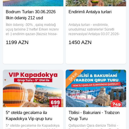
Bodrum Turları 30.06.2026
Endirimli Antalya turlari
Ilkin ödəniş 212 usd
İlkin ödəniş -30% , qalıq məbləğ
Antalya turları - endirimlə,
uçuş tarixinə 2 həftə! Erkən rezerv
unudulmaz xatirələrlə! Sürətli
et -} endirim qazan-}faizsiz hissə-
rezervasiya! Antalya 03.07.2026-
hissə ödə!Bu fürsəti qaçırmayın!
09.07.2026 Uçuş detalları: Bakı -
1199 AZN
1450 AZN
Azərbaycan Hava yolları ilə
Antalya: 14:20 - 16:25 Antalya -
Bakıdan birbaşa BODRUMa
Bakı: 08:55 - 12:45 Oteller ve
uçuşla unudulmaz
qiymetleri: SENZA GARDEN
Şirkət
5* oteldə gecələmə ilə
Tbilisi - Bakuriani - Trabzon
Kapadokya Vip qrup turu
Qrup Turu
5* oteldə gecələmə ilə Kapadokya
Qafqazdan Qara dənizə Tbilisi -