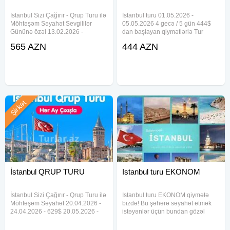
İstanbul Sizi Çağırır - Qrup Turu ilə
İstanbul turu 01.05.2026 -
Möhtəşəm Səyahət Sevgililər
05.05.2026 4 gecə / 5 gün 444$
Gününə özəl 13.02.2026 -
dan başlayan qiymətlərlə Tur
17.02.2026 - 565$ ⸻ Qiymətə
paketə daxildir Otelde gecələmə
565 AZN
444 AZN
daxildir Hoteldə gecələmə Səhər
Səhər yeməyi Otel daxili xidmətlər
yeməyi Peşəkar tur rəhbəri
İndividual transfer Aviabilet Əl
Transfer Gediş-dönüş aviabileti 8-
yükü 4+8 kq Qeyd edək ki,
10 kq
Şirkət
İstanbul QRUP TURU
Istanbul turu EKONOM
İstanbul Sizi Çağırır - Qrup Turu ilə
Istanbul turu EKONOM qiymətə
Möhtəşəm Səyahət 20.04.2026 -
bizdə! Bu şəhərə səyahət etmək
24.04.2026 - 629$ 20.05.2026 -
istəyənlər üçün bundan gözəl
24.05.2026 - 565$ 26.05.2026 -
fürsət ola bilməz! Qiymete daxildir:
30.05.2026 - 629$ 06.06.2026 -
- Aviabilet el yuku + 20 kq baqaj -