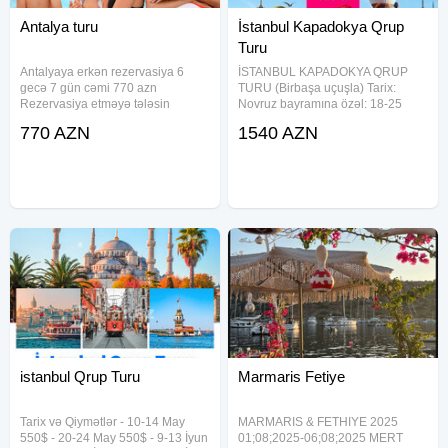
Antalya turu
İstanbul Kapadokya Qrup
Turu
Antalyaya erkən rezervasiya 6
İSTANBUL KAPADOKYA QRUP
gecə 7 gün cəmi 770 azn
TURU (Birbaşa uçuşla) Tarix:
Rezervasiya etməyə tələsin
Novruz bayramına özəl: 18-25
yanvarin 1 dən etibarən qiymətlər
Mart 899$ ︎ ilkin ödəniş 50% Turun
770 AZN
1540 AZN
yüksələcək. KEMER PARADISE
müddəti (7 gecə 8 gün) Tura
HOTEL 3* -770 azn BARHAN
daxildir Aviabilet (8kq əl yükü)
BEACH HOTEL 3*-800 azn
Otellərdə gecələmə 4* - 6
GRAND BAHAMA BEACH HOTEL
istanbul Qrup Turu
Marmaris Fetiye
Tarix və Qiymətlər - 10-14 May
MARMARIS & FETHIYE 2025
550$ - 20-24 May 550$ - 9-13 İyun
01;08;2025-06;08;2025 MERT