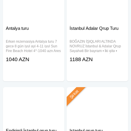
Antalya turu
İstanbul Adalar Qrup Turu
Erkən rezervasiya Antalya turu 7
BOĞAZIN İŞIQLARI ALTINDA
gecə 8 gün iyul ayi 4-11 iyul Sun
NOVRUZ İstanbul & Adalar Qrup
Fire Beach Hotel 4*-1040 azn Ares
Səyahəti Bir bayram • İki qitə •
Blue Hotel 4*-1090 azn BEGONYA
Unudulmaz xatirələr TARİXLƏR &
1040 AZN
1188 AZN
HOTEL 3*-1100 azn Kleopatra Ada
QİYMƏTLƏR 04 gecə / 05 gün 18
Hotel 4*-1120 azn CAMPUS HILL
– 22 Mart — 599 $ 19 – 23 Mart —
HOTEL 5*-1400 azn LUNA
699 $ 05 gecə / 06
Şirkət
Endirimli İstanbul qrup turu
Istanbul qrup turu