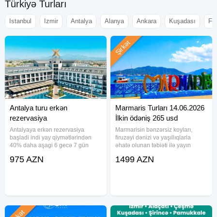
Türkiyə Turları
Istanbul
Izmir
Antalya
Alanya
Ankara
Kuşadası
Fe
Şirkət
Antalya turu erkən
Marmaris Turları 14.06.2026
rezervasiya
İlkin ödəniş 265 usd
Antalyaya erkən rezervasiya
Marmarisin bənzərsiz koyları,
başladi indi yay qiymətlərindən
firuzəyi dənizi və yaşıllıqlarla
40% daha aşagi 6 gecə 7 gün
əhatə olunan təbiəti ilə yayın
GALAXY BEACH HOTEL 4*-975
dadını tam fərqli hiss edin! Turun
975 AZN
1499 AZN
azn KOLIBRI HOTEL 3*-980 azn
tarixi : 14.06.2026 – 21.06.2026 | 7
BIENO CLUB HOTEL SVS 4*-
gecə /8 gün Otellər və qiymətlər:
1010 azn MUZ HOTEL 3*- 1060
Perdikia Hill
azn CLUB HOTEL ANJELIQ