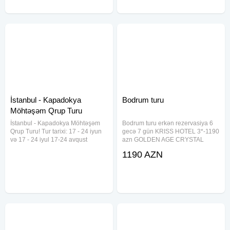
İstanbul - Kapadokya
Bodrum turu
Möhtəşəm Qrup Turu
İstanbul - Kapadokya Möhtəşəm
Bodrum turu erkən rezervasiya 6
Qrup Turu! Tur tarixi: 17 - 24 iyun
gecə 7 gün KRISS HOTEL 3*-1190
və 17 - 24 iyul 17-24 avqust
azn GOLDEN AGE CRYSTAL
Müddət: 5 gecə / 6 gün Qiymət:
BODRUM 4*-1240 azn BITEZ
1190 AZN
799$ Qiymətə daxildir: Bakı -
GARDEN LIFE 4*-1270 azn RISA
İstanbul - Bakı aviabileti (əl yükü
HOTEL 4*-1300 azn MANDARIN
ilə) İstanbul - Kapadokya
RESORT BODRUM 5*-1380 azn
BODRUM HOLIDAY RESORT 5*