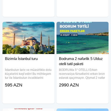
10.06.2026 - 629$ 16.06.2026 -
Otel - Seher yemeyi - Sigorta Qeyd
20.06.2026 - 629$ 06.07
:Isteye uygun
Bizimlə İstanbul turu
Bodruma 2 nəfərlik 5 Ulduz
otelli tətil paketi
İstanbulun tarix və müasirliklə dolu
BODRUMa 5* OTELLI Erkən
küçələrini kəşf edin! Bu möhtəşəm
rezervasiya fürsətlərini erkən bron
tur ilə İstanbulun incəliklərini
edərək qaçırmayın. Qiymət 2 nəfər
yaşayın. Turlarımız hər büdcə və
üçün hərşey daxil 6 Gün 1756
595 AZN
2990 AZN
zövqə uyğun müxtəlif otel
USD-dən başlayır və otellərə görə
seçimləri ilə təklif olunur. Texniki
dəyişir. TARİX: 10 Avqust 2025 - 6
detallara diqqət
GÜN OTELLƏR VƏ