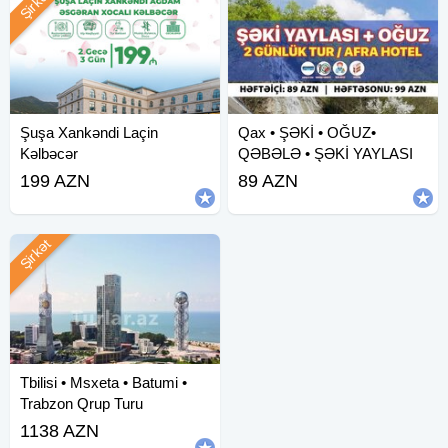
Şirkət
Şuşa Xankəndi Laçin
Qax • ŞƏKİ • OĞUZ•
Kəlbəcər
QƏBƏLƏ • ŞƏKİ YAYLASI
199 AZN
89 AZN
Şirkət
Tbilisi • Msxeta • Batumi •
Trabzon Qrup Turu
1138 AZN