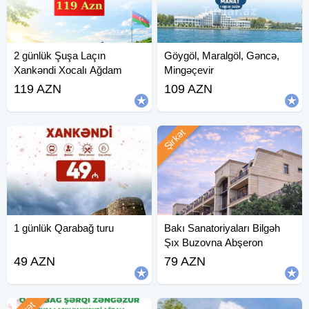
2 günlük Şuşa Laçın
Göygöl, Maralgöl, Gəncə,
Xankəndi Xocalı Ağdam
Mingəçevir
Zəngilan
119 AZN
109 AZN
Şirkət
1 günlük Qarabağ turu
Bakı Sanatoriyaları Bilgəh
Şıx Buzovna Abşeron
49 AZN
79 AZN