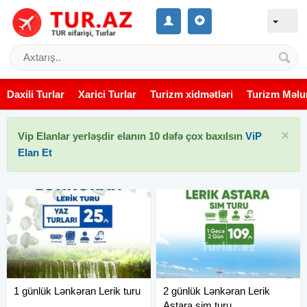
Daxili Turlar
Xarici Turlar
Turizm xidmətləri
Turizm Məlu
×
Vip Elanlar yerləşdir elanın 10 dəfə çox baxılsın
ViP
Elan Et
1 günlük Lənkəran Lerik turu
2 günlük Lənkəran Lerik
Astara sim turu