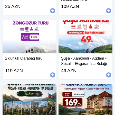
25 AZN
109 AZN
2 günlük Qarabağ turu
Şuşa - Xankəndi - Ağdam -
Xocalı - Əsgəran İsa Bulağı
Turu
119 AZN
49 AZN