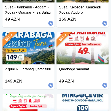
Şuşa - Xankəndi - Ağdam -
Şuşa, Kəlbəcər, Xankəndi,
Xocalı - Əsgəran - İsa Bulağı
Xocalı, Ağdərə
Turu
49 AZN
169 AZN
Şirkət
Şirkət
2 günlük Qarabağ Qatar turu
Qarabağa səyahət
149 AZN
49 AZN