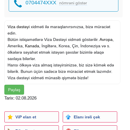
0704474XXX
nömrəni göstər
Viza dəstəyi
xidməti ilə maraqlanırsınızsa, bizə müraciət
edin.
Bütün istiqamətlərə Viza Dəstəyi xidməti göstərilir.
Avropa
,
Amerika,
Kanada
, İngiltərə, Korea, Çin, İndoneziya və s.
ölkələrə səyahət etmək istəyən şəxslər bizimlə əlaqə
saxlaya bilərlər.
Hansı ölkəyə viza almaq istəyirsinizsə, biz sizə kömək edə
bilərik. Bunun üçün sadəcə bizə müraciət etmək lazımdır.
Viza dəstəyi xidməti münasib qiymətə bizdə!
Paylaş
Tarix: 02.08.2026
ViP elan et
Elanı irəli çək