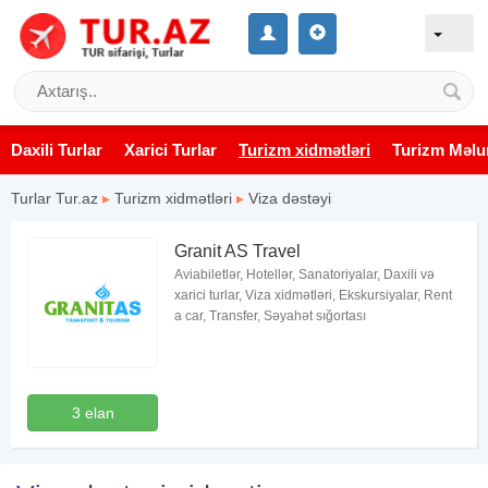
Daxili Turlar
Xarici Turlar
Turizm xidmətləri
Turizm Məlu
Turlar Tur.az
▸
Turizm xidmətləri
▸
Viza dəstəyi
Granit AS Travel
Aviabiletlər, Hotellər, Sanatoriyalar, Daxili və
xarici turlar, Viza xidmətləri, Ekskursiyalar, Rent
a car, Transfer, Səyahət sığortası
3 elan