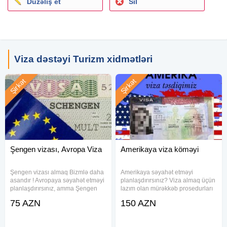
Düzəliş et
Sil
Viza dəstəyi Turizm xidmətləri
Şirkət
Şirkət
Şengen vizası, Avropa Viza
Amerikaya viza köməyi
Şengen vizası almaq Bizmlə daha
Amerikaya səyahət etməyi
asandır ! Avropaya səyahət etməyi
planlaşdırırsınız? Viza almaq üçün
planlaşdırırsınız, amma Şengen
lazım olan mürəkkəb prosedurları
vizası prosesi sizi qorxudur? Artıq
bizimlə asanlıqla həll edin!
75 AZN
150 AZN
narahat olmağa dəyməz! Təcrübəli
Peşəkar viza dəstəyi xidmətimiz
viza mütəxəssislərimiz sayəsində
sənədlərin düzgün hazırlanması,
Şengen vizası almaq
anketlərin doldurulması və