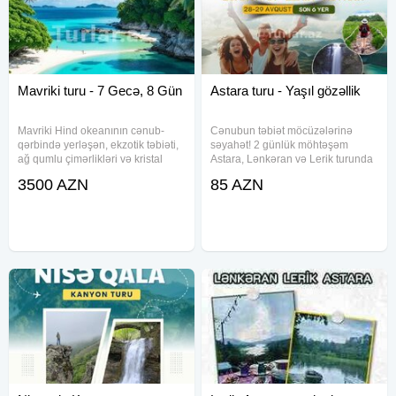
Mavriki turu - 7 Gecə, 8 Gün
Astara turu - Yaşıl gözəllik
Mavriki Hind okeanının cənub-
Cənubun təbiət möcüzələrinə
qərbində yerləşən, ekzotik təbiəti,
səyahət! 2 günlük möhtəşəm
ağ qumlu çimərlikləri və kristal
Astara, Lənkəran və Lerik turunda
təmiz suları ilə tanınan ada
iştirak edərək gözəl təbiət
3500 AZN
85 AZN
dövlətidir. Bu turpaket sizə Mavriki
mənzərələri, maraqlı gəzintilər və
adasının bənzərsiz mədəniyyəti,
unudulmaz anlar yaşayacaqsınız.
müasir lüks otelləri və
Paketlər və Qiymətlər: - Standart