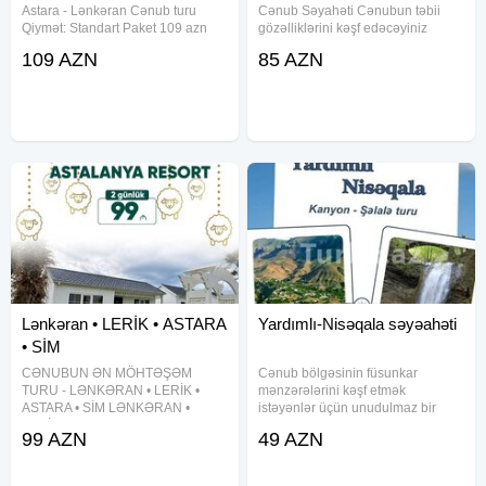
Astara - Lənkəran Cənub turu
Cənub Səyahəti Cənubun təbii
Qiymət: Standart Paket 109 azn
gözəlliklərini kəşf edəcəyiniz
Qala Gecəsi Daxil 169 azn —
unudulmaz 2 günlük tur: Lənkəran,
109 AZN
85 AZN
Tarix: 31-1 və 1-2 Yanvar —
Lerik, Astara. Bu səyahət təbiət və
Qiymətə daxildir: • Komfortlu
macəra həvəskarlarına unikal
Nəqliyyat • Tur rəhbəri •
təcrübə bəxş edəcək
Lənkəran • LERİK • ASTARA
Yardımlı-Nisəqala səyəahəti
• SİM
CƏNUBUN ƏN MÖHTƏŞƏM
Cənub bölgəsinin füsunkar
TURU - LƏNKƏRAN • LERİK •
mənzərələrini kəşf etmək
ASTARA • SİM LƏNKƏRAN •
istəyənlər üçün unudulmaz bir
LERİK •ASTARA• SIM TURU
təcrübə təqdim olunur. Yardımlının
99 AZN
49 AZN
Qiymət: 99 AZN - Tarixlər: 23-24,
Nisəqala kəndində yerləşən
27-28, 28-29 may, 6-7 iyun ⸻
möhtəşəm kanyon, özündə 12
TURDA DAXİLDİR VIP nəqliyyat
şəlaləni birləşdirərək