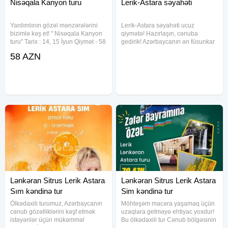
Nisəqala Kanyon turu
Lerik-Astara səyahəti
Yardımlının gözəl mənzərələrini
Lerik-Astara səyahəti ucuz
bizimlə kəş et! " Nisəqala Kanyon
qiymətə! Hazırlaşın, cənuba
turu" Tarix : 14, 15 İyun Qiymət - 58
gedirik! Azərbaycanın ən füsunkar
manat Qiymətə daxildir: Nəqliyyat.
bölgələrindən olan Lerik və
58 AZN
: Bakı-Yardımlı (Nisəqala kəndi)
Astaranı görmək istəyirsinizsə,
Dağ maşını Dağ
onda bu tur məhz sizin üçündür.
Qiymət münasibdir. Vaxt itirmədən
Lənkəran Sitrus Lerik Astara
Lənkəran Sitrus Lerik Astara
Sım kəndinə tur
Sim kəndinə tur
Ölkədaxili turumuz, Azərbaycanın
Möhtəşəm macəra yaşamaq üçün
cənub gözəlliklərini kəşf etmək
uzaqlara getməyə ehtiyac yoxdur!
istəyənlər üçün mükəmməl
Bu ölkədaxili tur Cənub bölgəsinin
seçimdir! İki gün bir gecə davam
təbiət möcüzələrini və zəngin