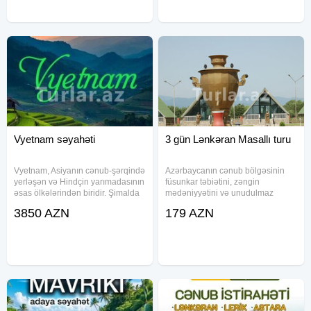
xidməti 2 dəfə səhər
səyahətçilərə həm macəra,
Vyetnam səyahəti
3 gün Lənkəran Masallı turu
Vyetnam, Asiyanın cənub-şərqində
Azərbaycanın cənub bölgəsinin
yerləşən və Hindçin yarımadasının
füsunkar təbiətini, zəngin
əsas ölkələrindən biridir. Şimalda
mədəniyyətini və unudulmaz
Çin, qərbdə Laos və Kamboca ilə
mənzərələrini kəşf etmək üçün
3850 AZN
179 AZN
həmsərhəd olan Vyetnam, şərq və
xüsusi hazırlanmış 3 günlük tur sizi
cənub sahillərini Cənub Çin dənizi
gözləyir. Bu səyahət Lənkəran,
ilə əhatə edir
Astara, Masallı, Yardımlı və Lerikin