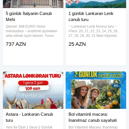
5 günlük İtalyanin Cənub
1 günlük Lənkəran Lerik
Mehi
cənub turu
Qiymət: 388 EURO Yerlər
~ Lənkəran Lerik Novruz turu ~
məhduddur – endirimli qiymətləri
•Tarix: 20, 21, 22, 23, 24, 25, 26,
əldə etmək üçün tələsin. Turun
27, 28, 29, 30, 31 Mart •Qiymət:
müddəti: 5 gün Texniki
•Ekonom Paket: 25 azn •Standart
737 AZN
25 AZN
xüsusiyyətlər və üstünlüklər: -
Paket: 29 azn ✓Qiymətə daxildir:
Rahat yerləşmə – Seçilmiş
•Nəqliyyat xidməti •Ekskursiyalar
otellərdə yüksək komfortlu otaqlar
•Səhər
- Tam qidalanma
Astara - Lənkəran Cənub
Bol vitaminli macəra:
turu
İnanılmaz cənub səyahəti
Yeni İlə Özəl 1 Gecə 2 Günlük
Bol Vitaminli Macəra: İnanılmaz