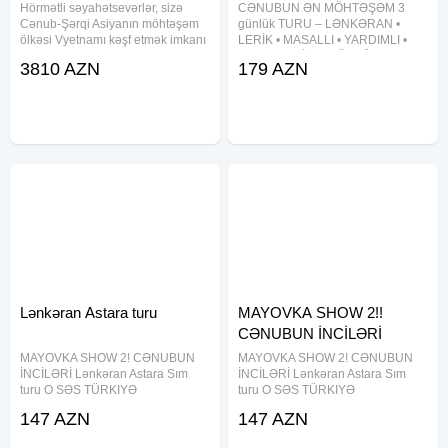
Hörmətli səyahətsevərlər, sizə
CƏNUBUN ƏN MÖHTƏŞƏM 3
Cənub-Şərqi Asiyanın möhtəşəm
günlük TURU – LƏNKƏRAN •
ölkəsi Vyetnamı kəşf etmək imkanı
LERİK • MASALLI • YARDIMLI •
təqdim edirik. Vyetnam Sosialist
ASTARA • SİM 3 GÜNLÜK CƏNUB
3810 AZN
179 AZN
Respublikası (VSR) 99 milyon
XƏMSƏSİ TURU Qiymət: 179 AZN
əhalisi ilə dünyanın ən sıx
— Tarixlər: 5-6-7 avqust 12-13-14
məskunlaşmış 5-ci ölkəsidir və
avqust 19-20-21 avqust 26-27-28
Lənkəran Astara turu
MAYOVKA SHOW 2!!
CƏNUBUN İNCİLƏRİ
MAYOVKA SHOW 2! CƏNUBUN
MAYOVKA SHOW 2! CƏNUBUN
İNCİLƏRİ Lənkəran Astara Sım
İNCİLƏRİ Lənkəran Astara Sım
turu O SƏS TÜRKIYƏ
turu O SƏS TÜRKIYƏ
FINALÇILARI VARIZ & CEYHUN
FINALÇILARI VARIZ & CEYHUN
147 AZN
147 AZN
VƏ ORKESTRASI (canlı konsert)
VƏ ORKESTRASI (canlı konsert)
Tarix: 24-25 MAY ( 1 GECƏ 2
Tarix: 24-25 MAY ( 1 GECƏ 2