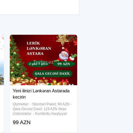
Yeni ilinizi Lənkəran Astarada
kecirin
Qiymətlər: - Standart Paket: 99 AZN -
Qala Gecəsi Daxil: 119 AZN Əsas
Üstünlüklər: - Komfortlu Nəqliyyat:
Rahat və təhlükəsiz səyahət üçün
99 AZN
yüksək səviyyəli nəqliyyat vasitələri. -
Tur Rəhbəri: Tur boyu peşəkar
rəhbərlik