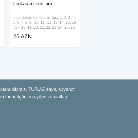
Lənkəran Lerik turu
~ Lənkəran Lerik turu Tarix: 1, 2, 3 , 4,
5, 6, 7, 8, 9 , 10, 11 , 12, 13, 14, 15, 16
, 17, 18, 19, 20, 21, 22, 23, 24, 25, 26,
27 , 28, 29, 30, 31 İyul •Qiymət:
25 AZN
•Ekonom Paket: 25 azn •Standart
Paket: 29
axtara bilərsiz. TUR.AZ saytı, səyahət
rici turlar üçün ən uyğun variantları