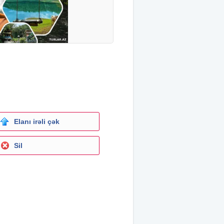
Elanı irəli çək
Sil