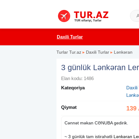
Daxili Turlar
Turlar Tur.az
▸
Daxili Turlar
▸
Lənkəran
3 günlük Lənkəran Leri
Elan kodu: 1486
Kateqoriya
Daxili 
Lənkə
Qiymət
139
Cənnət məkan CƏNUBA gedirik.
~ 3 günlük tam istirahətli
Lənkəran
Le