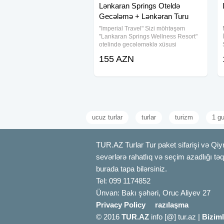
Lənkaran Springs Oteldə
Gecələmə + Lənkəran Turu
"Imperial Travel" Sizi möhtəşəm
"Lankaran Springs Wellness Resort"
otelində gecələməklə xüsusi
Lənkaran turuna dəvət edir! Tarixlər:
155 AZN
30 - 31 may, 06 - 07 iyun, Qiymət: 155
₼ Qiymətə
ucuz turlar
turlar
turizm
1 gu
TUR.AZ Turlar Tur paket sifarişi və Qiy
sevərlərə rahatlıq və seçim azadlığı təqdi
burada tapa bilərsiniz.
Tel: 099 1174852
Ünvan: Bakı şəhəri, Oruc Aliyev 27
Privacy Policy
razılaşma
© 2016
TUR.AZ
info [@] tur.az |
Biziml