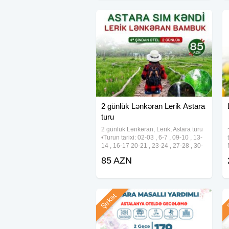
✓ Masallı:
* Masallı İsti su
* Baba bulağı
✓Qeyd:
•Qiymət 2-3 nəfərlik otaqda 1 nəfər ü
•Tur müddətində nəqliyyatda spirtli içk
qadağandır.
•Hava şəraitini nəzərə alaraq dəyişə
2 günlük Lənkəran Lerik Astara
götürməyiniz tövsiyə olunur.
turu
•Tura 2 gün qalmış tur ləğv olunmur , t
2 günlük Lənkəran, Lerik, Astara turu
qaytarılır !
•Turun tarixi: 02-03 , 6-7 , 09-10 , 13-
14 , 16-17 20-21 , 23-24 , 27-28 , 30-
31 Avqust •Turun qiyməti: • 4*
85 AZN
Mirvarim otel - 85 azn • 4* Şindan otel
- 95 azn • Full paket:
Şirkət
Ş