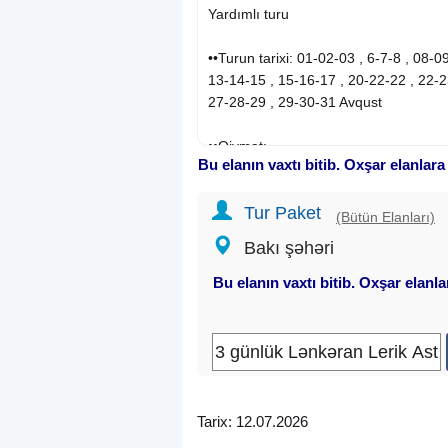
Yardımlı turu
••Turun tarixi: 01-02-03 , 6-7-8 , 08-0
13-14-15 , 15-16-17 , 20-22-22 , 22-2
27-28-29 , 29-30-31 Avqust
••Qiymət:
Bu elanın vaxtı bitib. Oxşar elanlara
~Standart paket: 139 azn
~Hər şey daxil paket: 179 azn
Tur Paket
(Bütün Elanları)
✓Qiymətə daxildir:
Bakı şəhəri
-Komfortlu Vip nəqliyyat
-Təcrübəli və pozitiv səyahət yoldaşın
Bu elanın vaxtı bitib. Oxşar elanl
-4* Şindan və 4* Mirvarim oteldə gec
✓Qidalanma:
* Standart paketdə: 3 dəfə səhər yem
* Full paketdə: 3 səhər, 2 nahar, 2 ş
-Oyunlar ( Mafia, Loto, Uno v.s )
-Gəzintilər
Tarix: 12.07.2026