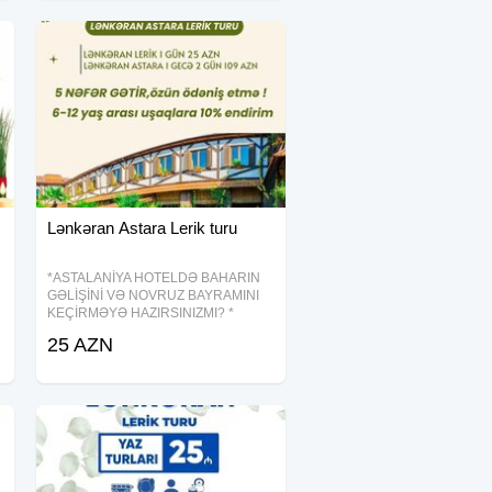
Lənkəran Astara Lerik turu
*ASTALANİYA HOTELDƏ BAHARIN
GƏLİŞİNİ VƏ NOVRUZ BAYRAMINI
KEÇİRMƏYƏ HAZIRSINIZMI? *
*LƏNKƏRAN • ASTARA •SIM TURU*
25 AZN
Qiymət: 109 AZN — Tarix: (21-22 / 22-
23 / 24-25 Mart) ⸻ TURDA
OLANLAR VIP nəqliyyat xidməti 2