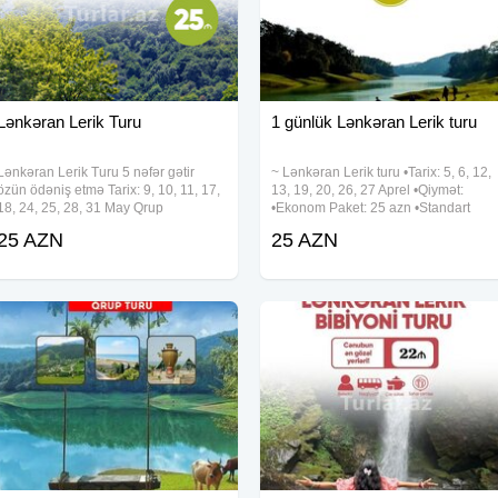
Lənkəran Lerik Turu
1 günlük Lənkəran Lerik turu
Lənkəran Lerik Turu 5 nəfər gətir
~ Lənkəran Lerik turu •Tarix: 5, 6, 12,
özün ödəniş etmə Tarix: 9, 10, 11, 17,
13, 19, 20, 26, 27 Aprel •Qiymət:
18, 24, 25, 28, 31 May Qrup
•Ekonom Paket: 25 azn •Standart
turlarımıza xüsusi endirimlərimiz var
Paket: 29 azn ✓Qiymətə daxildir:
25 AZN
25 AZN
Qiymət: •Ekonom Paket: 25 azn
•Nəqliyyat xidməti •Ekskursiyalar
•Standart Paket: 29 azn Qiymətə
•Səhər yeməyi (standart paketdə)
•Çay