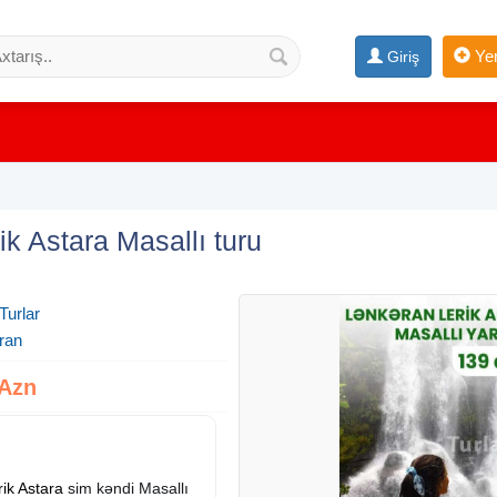
Yen
Giriş
k Astara Masallı turu
Turlar
ran
 Azn
rik
Astara
sim kəndi Masallı