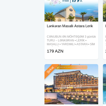
Lənkəran Masallı Astara Lerik
CƏNUBUN ƏN MÖHTƏŞƏM 3 günlük
TURU – LƏNKƏRAN • LERİK •
MASALLI • YARDIMLI • ASTARA • SİM
3 GÜNLÜK CƏNUB XƏMSƏSİ TURU
179 AZN
Qiymət: 179 AZN — Tarixlər: 5-6-7
avqust 12-13-14 avqust 19-20-21
avqust 26-27-28
Şirkət