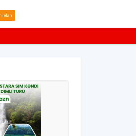
i elan