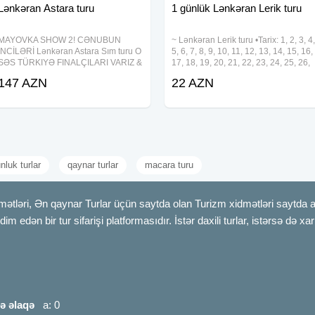
Lənkəran Astara turu
1 günlük Lənkəran Lerik turu
MAYOVKA SHOW 2! CƏNUBUN
~ Lənkəran Lerik turu •Tarix: 1, 2, 3, 4,
İNCİLƏRİ Lənkəran Astara Sım turu O
5, 6, 7, 8, 9, 10, 11, 12, 13, 14, 15, 16,
SƏS TÜRKIYƏ FINALÇILARI VARIZ &
17, 18, 19, 20, 21, 22, 23, 24, 25, 26,
CEYHUN VƏ ORKESTRASI (canlı
27, 28, 29, 30, 31 Avqust •Qiymət:
147 AZN
22 AZN
konsert) Tarix: 24-25 MAY ( 1 GECƏ 2
•Ekonom Paket: 22 azn •Standart
GÜN) Qiymət: 147 azn Qiymətə
Paket: 27 azn ✓Qiymətə
daxildir: Hotel Palıdlı
nluk turlar
qaynar turlar
macara turu
mətləri, Ən qaynar Turlar üçün saytda olan Turizm xidmətləri saytda 
m edən bir tur sifarişi platformasıdır. İstər daxili turlar, istərsə də xa
ə əlaqə
a: 0