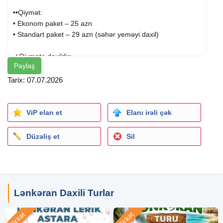
••Qiymət:
• Ekonom paket – 25 azn
• Standart paket – 29 azn (səhər yeməyi daxil)
✓Qiymətə daxildir:
Paylaş
• Komfortlu nəqliyyat
• Ekskursiyalar
Tarix: 07.07.2026
• Səhər yeməyi (standart paketdə)
• Axşam çay süfrəsi
• Peşəkar tur rəhbəri
ViP elan et
Elanı irəli çək
• Yolboyu əyləncəli oyunlar
Düzəliş et
Sil
✓Ekskursiyalar:
- Lənkəran Xanbulan gölü (giriş 2 azn)
- Bibiyoni Şəlaləsi (dağ taksiləri ilə - 7 azn)
- Rahat Məkan istirahət mərkəzi (nahar fasiləsi)
- Meşəbəyi istirahət mərkəzi
Lənkəran Daxili Turlar
- Toplanış: 06:30
Şirkət
Şirkət
- Çıxış: 07:00