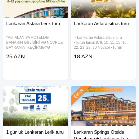
Lənkəran Astara Lerik turu
Lənkəran Astara sitrus turu
*ASTALANİYA HOTELDƏ
~ Lənkəran Astara sitrus turu
BAHARIN GƏLİŞİNİ VƏ NOVRUZ
•Turun tarixi: 8, 9, 10, 11, 15, 16,
BAYRAMINI KEÇİRMƏYƏ
22, 23, 29, 30 Noyabr •Turun
HAZIRSINIZMI? * *LƏNKƏRAN •
qiyməti: ~ Ekonom paket: 18 azn ~
25 AZN
18 AZN
ASTARA •SIM TURU* Qiymət: 109
Standart paket: 23 azn ✓Qiymətə
AZN — Tarix: (21-22 / 22-23 / 24-
daxildir: •Nəqliyyat ximdəti •Tur
25 Mart) ⸻ TURDA OLANLAR
rəhbəri. •Səhər yeməyi
VIP nəqliyyat xidməti 2
Şirkət
1 günlük Lənkəran Lerik turu
Lənkaran Springs Oteldə
Gecələmə + Lənkəran Turu