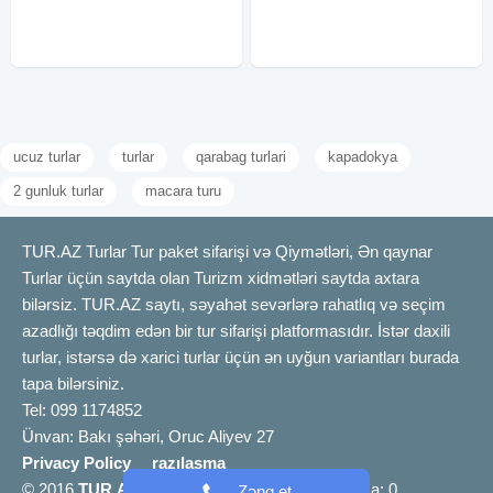
qiyməti: ~ Standart paket: 139 azn
nəqliyyat vasitəsi. - Tur rəhbəri:
~ Bayram süfrəsi paket: 179 azn ~
Təcrübəli və
ucuz turlar
turlar
qarabag turlari
kapadokya
2 gunluk turlar
macara turu
TUR.AZ Turlar Tur paket sifarişi və Qiymətləri, Ən qaynar
Turlar üçün saytda olan Turizm xidmətləri saytda axtara
bilərsiz. TUR.AZ saytı, səyahət sevərlərə rahatlıq və seçim
azadlığı təqdim edən bir tur sifarişi platformasıdır. İstər daxili
turlar, istərsə də xarici turlar üçün ən uyğun variantları burada
tapa bilərsiniz.
Tel: 099 1174852
Ünvan: Bakı şəhəri, Oruc Aliyev 27
Privacy Policy
razılaşma
© 2016
TUR.AZ
info [@] tur.az |
Bizimlə əlaqə
a: 0
Zəng et