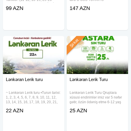
Aprel) ⸻ TURDA DAXİLDİR
FINALÇILARI VARIZ & CEYHUN
99 AZN
147 AZN
VIP nəqliyyat xidməti 2 dəfə səhər
VƏ ORKESTRASI (canlı konsert)
yeməyi Astalaniya istirahət
Tarix: 24-25 MAY ( 1 GECƏ 2
mərkəzində gecələmə Tur
GÜN) Qiymət: 147 azn Qiymətə
daxildir:
Şirkət
Lənkəran Lerik turu
Lənkəran Lerik Turu
~ Lənkəran Lerik turu •Turun tarixi:
Lənkəran Lerik Turu Qruplara
1, 2, 3, 4, 5, 6, 7, 8, 9, 10, 11, 12,
xüsusi endirimlər imiz var 5 nəfər
13, 14, 15, 16, 17, 18, 19, 20, 21,
gətir, özün ödəniş etmə 6-12 yaş
22, 23, 24, 25 , 26, 27, 28, 29, 30,
uşaqlara və tələbələrə 10%
22 AZN
25 AZN
31 Avqust •Turun qiyməti: •Ekonom
endirim Tarix: 23, 24, 28, 29, 30,
paket: 22 azn •Standart paket:
31 may Qiymət: •Ekonom Paket:
25 azn •Standart Paket: 29