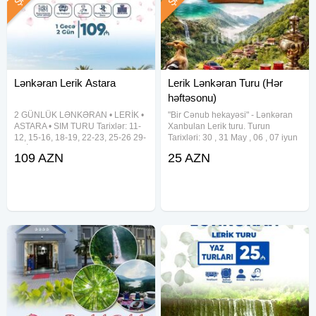
- Bakıya çatma: 22:30(təqribi)
✓Yol üstü qoşulmaq mümkündür:
• Biləcəri Dairəsi
• Lökbatan Dairəsi
Lənkəran Lerik Astara
Lerik Lənkəran Turu (Hər
• Sahil qəsəbəsi
həftəsonu)
• Salyan
2 GÜNLÜK LƏNKƏRAN • LERİK •
"Bir Cənub hekayəsi" - Lənkəran
ASTARA • SIM TURU Tarixlər: 11-
Xanbulan Lerik turu. Turun
✓Qeyd:
12, 15-16, 18-19, 22-23, 25-26 29-
Tarixləri: 30 , 31 May , 06 , 07 iyun
30 İyul Qiymət: 109 AZN Qiymətə
Qiymət: •Ekonom Paket: 25 ₼
• 5 yaşa qədər uşaqlar ödənişsizdir.
109 AZN
25 AZN
Daxildir: Vip nəqliyyat xidməti 2
•Standart Paket: 29 ₼ Qiymətə
(yer tutmadıqda)
dəfə səhər yeməyi Astalaniya
daxildir: •Nəqliyyat xidməti
• Tur zamanı spirtli içkilər qadağandır.
istirahət
• Nahar yeməyi qiymətə daxil deyil.
• Fərdi qruplar üçün toplanış yeri və tarix seçimi sərbəstdir.
• Fərdi qrup (minimum 18 nəfər) üçün digər rayonlarda tur
təşkil etmək mümkündür.