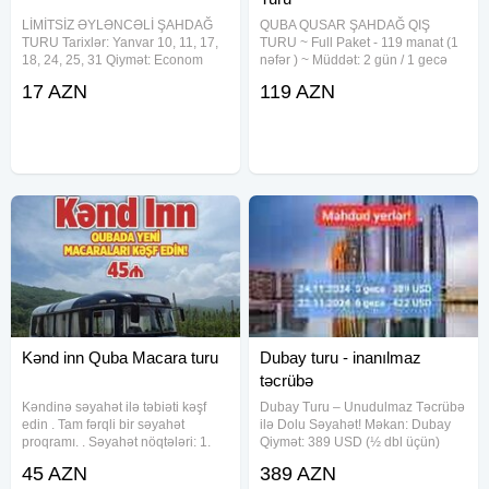
LİMİTSİZ ƏYLƏNCƏLİ ŞAHDAĞ
QUBA QUSAR ŞAHDAĞ QIŞ
TURU Tarixlər: Yanvar 10, 11, 17,
TURU ~ Full Paket - 119 manat (1
18, 24, 25, 31 Qiymət: Econom
nəfər ) ~ Müddət: 2 gün / 1 gecə
paket: 17 AZN Standart paket: 25
✓Möhtəşəm gəzintilər : •Qırmızı
17 AZN
119 AZN
AZN Full paket: 35 AZN Uşaq
Qəsəbə •Taglı körpü •Qəçrəş
endirimləri: 0-5 yaş - pulsuz
meşəsi •Macara Çənlibel gölü
(xidmətlərdən istifadə
•Şahdağ Qış Kompleksi •Turun
Kənd inn Quba Macara turu
Dubay turu - inanılmaz
təcrübə
Kəndinə səyahət ilə təbiəti kəşf
Dubay Turu – Unudulmaz Təcrübə
edin . Tam fərqli bir səyahət
ilə Dolu Səyahət! Məkan: Dubay
proqramı. . Səyahət nöqtələri: 1.
Qiymət: 389 USD (½ dbl üçün)
Quba Kənd Inn'ə gediş, möhtəşəm
Müddət: 5-6 gecə Otel: Vintage
45 AZN
389 AZN
kəndsayağı səhər yeməyindən
Grand Hotel 5 Tur Paketinə