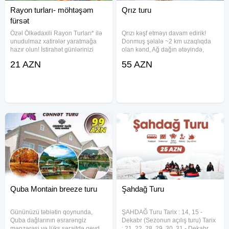
Rayon turları- möhtəşəm
Qrız turu
fürsət
Özəl Ölkədaxili Rayon Turları* ilə
Qrızı kəşf etməyı davam edirik!
unudulmaz xatirələr yaratmağa
Donmuş şəlalə ~2 km uzaqlıqda
hazır olun! İstirahət günlərinizi
olan kənd, Ağ dağın ətəyində,
təbiətin gözəlliklərini kəşf edərək
dəniz səviyyəsindən 2180 metr
21 AZN
55 AZN
keçirmək istəyirsinizsə, bu fürsəti
yüksəklikdə, Qudyalçayın
qaçırmayın! Texniki Xüsusiyyətlər
yaxınlığında yerləşir. Donmuş Qrız
və Faydalar: -
şəlaləsinin qarşısında fərqli
Quba Montain breeze turu
Şahdağ Turu
Gününüzü təbiətin qoynunda,
ŞAHDAĞ Turu Tarix : 14, 15 -
Quba dağlarının əsrarəngiz
Dekabr (Sezonun açılış turu) Tarix
mənzərəsi və lüks şəraitdə qeyd
: 21, 22, 28, 29, 30, 31 - Dekabr