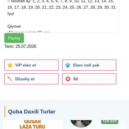
~ Növbəti ay: 1, 2, 3, 4, 5, 6, 7, 8, 9, 10, 11, 12, 13, 14, 15,
16, 17, 18, 19, 20, 21, 22, 23, 24, 25, 26, 27, 28, 29, 30, 31
İyul
Qiymət:
•Ekonom paket: 25 azn
Paylaş
•Standart paket: 29 azn
Tarix: 25.07.2026
✓Qiymətə daxildir:
•Nəqliyyat xidməti
•Ekskursiyalar
ViP elan et
Elanı irəli çək
•Səhər yeməyi (standart paketdə)
•Çay süfrəsi
Düzəliş et
Sil
•Tur rəhbəri
•Yolboyu əyləncəli oyunlar və hədiyyələr
✓Ekskursiyalar:
•Laza şəlaləsi
Quba Daxili Turlar
•Qəçrəş meşəsi
•Macəra Lake Park