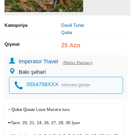
Kateqoriya
Daxili Turlar
Quba
Qiymət
25 Azn
İmperator Travel
(Bütün Elanları)
Bakı şəhəri
0554758XXX
nömrəni göstər
~
Quba
Qusar
Laza Macəra turu
••Tarix: 20, 21, 24, 26, 27, 28, 30 İyun