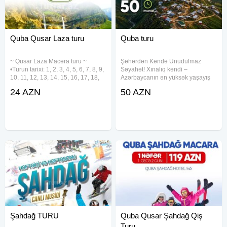
Quba Qusar Laza turu
Quba turu
~ Qusar Laza Macəra turu ~
Şəhərdən Kəndə Unudulmaz
•Turun tarixi: 1, 2, 3, 4, 5, 6, 7, 8, 9,
Səyahət! Xınalıq kəndi –
10, 11, 12, 13, 14, 15, 16, 17, 18,
Azərbaycanın ən yüksək yaşayış
19, 20, 21, 22, 23, 24, 25 , 26, 27,
məntəqəsi, zəngin tarix və unikal
24 AZN
50 AZN
28, 29, 30, 31 Avqust •Turun
mədəniyyət Qriz Kanyonu – Çay
qiyməti: •Ekonom paket: 24 azn
boyunca ecazkar təbiət yürüşü
•Standart
Qəçrəş meşəliyi _ Tarix : 5 İyul,
Şahdağ TURU
Quba Qusar Şahdağ Qiş
Turu