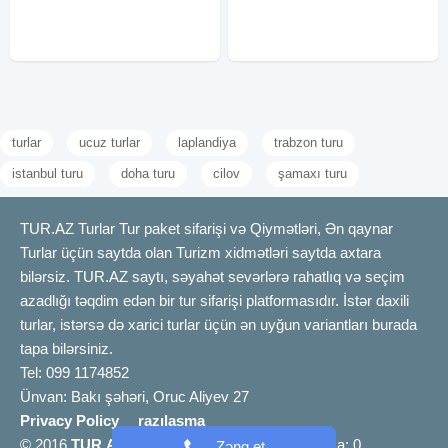
sonra xüsusi bələdçi tərəfindən
Daxildir: - Aviabilet: Rahat və
kənd heyvanları
etibarlı uçuş. - Baqaj: Lazım olan
turlar
ucuz turlar
laplandiya
trabzon turu
istanbul turu
doha turu
cilov
şamaxı turu
TUR.AZ Turlar Tur paket sifarişi və Qiymətləri, Ən qaynar
Turlar üçün saytda olan Turizm xidmətləri saytda axtara
bilərsiz. TUR.AZ saytı, səyahət sevərlərə rahatlıq və seçim
azadlığı təqdim edən bir tur sifarişi platformasıdır. İstər daxili
turlar, istərsə də xarici turlar üçün ən uyğun variantları burada
tapa bilərsiniz.
Tel: 099 1174852
Ünvan: Bakı şəhəri, Oruc Aliyev 27
Privacy Policy
razılaşma
© 2016
TUR.AZ
info [@] tur.az |
Bizimlə əlaqə
a: 0
Zəng et