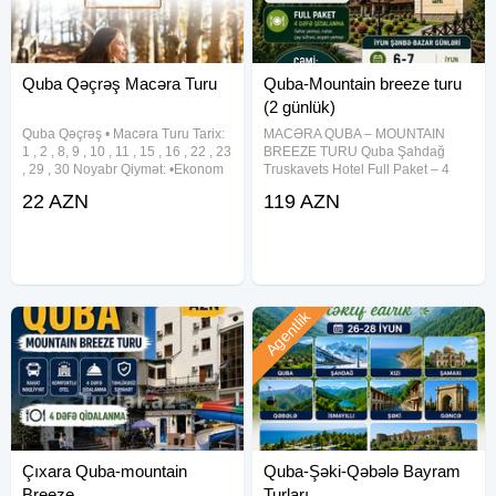
Quba Qəçrəş Macəra Turu
Quba-Mountain breeze turu
(2 günlük)
Quba Qəçrəş • Macəra Turu Tarix:
MACƏRA QUBA – MOUNTAIN
1 , 2 , 8, 9 , 10 , 11 , 15 , 16 , 22 , 23
BREEZE TURU Quba Şahdağ
, 29 , 30 Noyabr Qiymət: •Ekonom
Truskavets Hotel Full Paket – 4
paket: 22 Azn •Standart paket: 27
dəfə qidalanma Cəmi: 119 AZN
22 AZN
119 AZN
Azn Qiymətə daxildir: •Nəqliyyat
━━━━━━━━━━━━━━ Tarixlər: • 6-7
xidməti •Ekskursiyalar •Səhər
İyun • 13-14 İyun • 20-21 İyun • 27-
28 İyun Müddət: 2 gün / 1
Agentlik
Çıxara Quba-mountain
Quba-Şəki-Qəbələ Bayram
Breeze
Turları