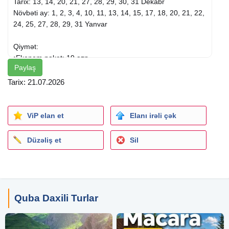
Tarix: 13, 14, 20, 21, 27, 28, 29, 30, 31 Dekabr
Növbəti ay: 1, 2, 3, 4, 10, 11, 13, 14, 15, 17, 18, 20, 21, 22,
24, 25, 27, 28, 29, 31 Yanvar
Qiymət:
•Ekonom paket: 19 azn
Paylaş
•Standart paket: 24 azn
•Full paket: 33 azn
Tarix: 21.07.2026
Qiymətə Daxildir:
•Rahat nəqliyyat
ViP elan et
Elanı irəli çək
•Tur bələdçisi
•Turizm kompleksinə giriş
Düzəliş et
Sil
•Səhər yeməyi (standart paketə daxildir)
•Nahar yeməyi(Full paketdə)
•Axşam çay süfrəsi
•Diskoteka
•Yol boyu maraqlı oyunlar və turun aktiv iştirakçısına
Quba Daxili Turlar
hədiyyə
Toplanış saatı: 06:30(Gənclik m/s)