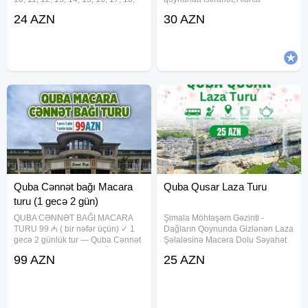
19, 20, 21, 22, 23, 24, 25 , 26, 27,
şəlaləsinə dağ maşınları ilə
24 AZN
30 AZN
28, 29, 30, 31 Avqust •Turun
adrenalin dolu hərəkət, sirli Rustov
qiyməti: •Ekonom paket: 24 azn
şəlaləsinə ecazkar təbiət
•Standart
qoynunda yürüş! Tarix: 15, 16, 22,
23, 29, 30
Quba Cənnət bağı Macara
Quba Qusar Laza Turu
turu (1 gecə 2 gün)
QUBA CƏNNƏT BAĞI MACARA
Şimala Möhtəşəm Gəzinti -
TURU 99 ₼ ( bir nəfər üçün) ✓ 1
Dağların Qoynunda Gizlənən Laza
gecə 2 günlük tur — Quba Cənnət
Şəlaləsinə Macəra Dolu Səyahət
Bağı Hotel — 5-6, 12-13 İyul 19-
Quba Qusar Laza Turu — Tarix: 8,
99 AZN
25 AZN
20, 26-27 İyul 2-3, 9-10, 23-24, 30-
9, 20, 21, 22, 23, 24, 25, 26, 27,
31 Avqust . • Turun müddəti: 2 gün
28, 29, 30, 31 Mart — Qiymət:
/ 1 gecə
Ekonom paket: