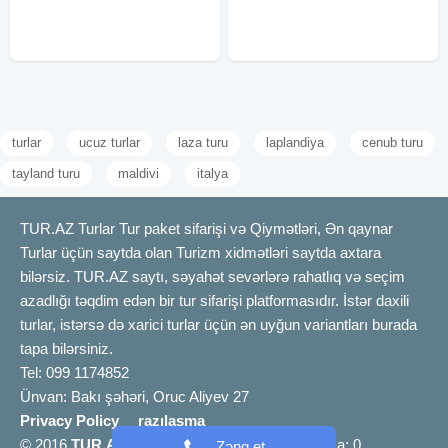
Səhər yeməyi (standart paketdə)
daxildir: •Nəqliyyat xidməti
Axşam
•Ekskursiyalar •Səhər yeməyi
turlar
ucuz turlar
laza turu
laplandiya
cenub turu
tayland turu
maldivi
italya
TUR.AZ Turlar Tur paket sifarişi və Qiymətləri, Ən qaynar
Turlar üçün saytda olan Turizm xidmətləri saytda axtara
bilərsiz. TUR.AZ saytı, səyahət sevərlərə rahatlıq və seçim
azadlığı təqdim edən bir tur sifarişi platformasıdır. İstər daxili
turlar, istərsə də xarici turlar üçün ən uyğun variantları burada
tapa bilərsiniz.
Tel: 099 1174852
Ünvan: Bakı şəhəri, Oruc Aliyev 27
Privacy Policy
razılaşma
© 2016
TUR.AZ
info [@] tur.az |
Bizimlə əlaqə
a: 0
Zəng et