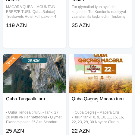
MACƏRA QUBA – MOUNTAIN
Tur qiymətləri İyun ayı ücün
BREEZE TURU Quba Şahdağ
keçərlidir. Tur Komfortlu nəqliyyat
Truskavets Hotel Full paket – 4
vasitələri ilə təşkil edilir. Toplanış
dəfə qidalanma Cəmi: 119 AZN
saat 06:30. Çıxış saat 07:00
119 AZN
35 AZN
━━━━━━━━━━━━━━ Tarixlər: 2-3, 9-
Gənclik M/s-dan 20 Yanvar m/s-sı
10, 13-14, 16-17, 23-24, 27-28,
və Xırdalan dairəsindən keçməklə.
28-29, 29-30, 30-31 may Müddət:
Tur
2
Şirkət
Quba Təngəaltı turu
Quba Qəçrəş Macara turu
• Quba Təngəaltı turu. • Tarix: 27,
~ Quba Qəçrəş • Macəra turu
28 iyun və Hər həftəsonu • Qiymət:
•Turun tarixi: 8, 9, 10, 11, 15, 16,
Ekonom paket: 25 Azn Standart
22, 23, 29, 30 Noyabr •Turun
paket: 29 Azn • Qiymətə daxildir:
qiyməti: •Ekonom paket: 22 azn
25 AZN
22 AZN
Nəqliyyat xidməti Ekskursiyalar
•Standart paket: 27 azn ✓Qiymətə