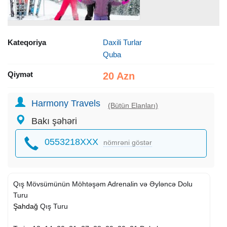
Kateqoriya
Daxili Turlar
Quba
Qiymət
20 Azn
Harmony Travels
(Bütün Elanları)
Bakı şəhəri
0553218XXX
nömrəni göstər
Qış Mövsümünün Möhtəşəm Adrenalin və Əyləncə Dolu
Turu
Şahdağ
Qış Turu