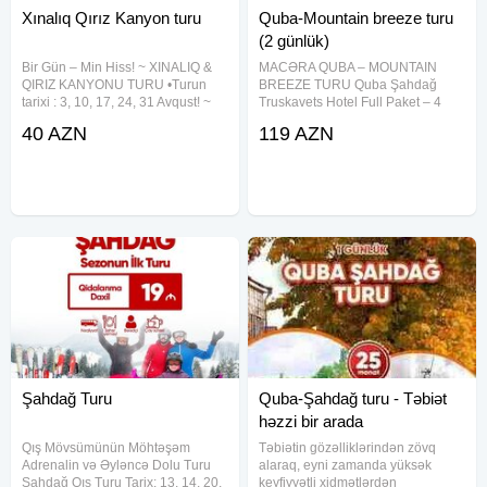
Xınalıq Qırız Kanyon turu
Quba-Mountain breeze turu
(2 günlük)
Bir Gün – Min Hiss! ~ XINALIQ &
MACƏRA QUBA – MOUNTAIN
QIRIZ KANYONU TURU •Turun
BREEZE TURU Quba Şahdağ
tarixi : 3, 10, 17, 24, 31 Avqust! ~
Truskavets Hotel Full Paket – 4
Təsəvvür et: 2300 metr
dəfə qidalanma Cəmi: 119 AZN
40 AZN
119 AZN
yüksəklikdə, buludların içində
━━━━━━━━━━━━━━ Tarixlər: • 6-7
qədim bir kənd. Qayaların
İyun • 13-14 İyun • 20-21 İyun • 27-
arasında axan vəhşi çay. Kənd
28 İyun Müddət: 2 gün / 1
Şahdağ Turu
Quba-Şahdağ turu - Təbiət
həzzi bir arada
Qış Mövsümünün Möhtəşəm
Təbiətin gözəlliklərindən zövq
Adrenalin və Əyləncə Dolu Turu
alaraq, eyni zamanda yüksək
Şahdağ Qış Turu Tarix: 13, 14, 20,
keyfiyyətli xidmətlərdən