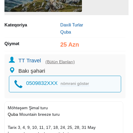
Kateqoriya
Daxili Turlar
Quba
Qiymət
25 Azn
TT Travel
(Bütün Elanları)
Bakı şəhəri
0509832XXX
nömrəni göstər
Möhtəşəm Şimal turu
Quba
Mountain breeze turu
Tarix 3, 4, 9, 10, 11, 17, 18, 24, 25, 28, 31 May