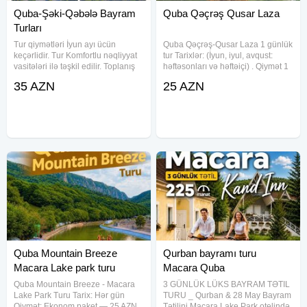
Quba-Şəki-Qəbələ Bayram
Quba Qəçrəş Qusar Laza
Turları
Tur qiymətləri İyun ayı ücün
Quba Qəçrəş-Qusar Laza 1 günlük
keçərlidir. Tur Komfortlu nəqliyyat
tur Tarixlər: (İyun, iyul, avqust:
vasitələri ilə təşkil edilir. Toplanış
həftəsonları və həftəiçi) . Qiymət 1
saat 06:30. Çıxış saat 07:00
nəfər üçün: •Ekonom paket: 25 Azn
35 AZN
25 AZN
Gənclik M/s-dan 20 Yanvar m/s-sı
•Standart paket: 29 Azn (Endirim
və Xırdalan dairəsindən keçməklə.
10+1) Qiymətə
Tur
Quba Mountain Breeze
Qurban bayramı turu
Macara Lake park turu
Macara Quba
Quba Mountain Breeze - Macara
3 GÜNLÜK LÜKS BAYRAM TƏTIL
Lake Park Turu Tarix: Hər gün
TURU _ Qurban & 28 May Bayram
Qiymət: Ekonom paket — 25 AZN
Tətilini Macara Lake Park otelində