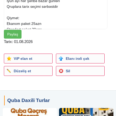
İyun ayı hər şənbə bazar günləri
Qruplara tarix seçimi sərbəstdir
Qiymət:
Ekanom paket 25azn
Standart paket 29azn
Paylaş
Qiymətə daxildir:
Tarix: 01.08.2026
Nəqliyyat xidməti
Ekskursiyalar
Səhər yeməyi (Standart Paketdə)
ViP elan et
Elanı irəli çək
Axşam qayıdışda Çay Süfrəsi(Standart paketdə)
Tur rəhbəri
Düzəliş et
Sil
Yolboyu əyləncəli oyunlar və turun aktiv iştirakçısına
növbəti tura 25 % endirim
Ekskursiyalar:
• Qəçreş meşəsi
Quba Daxili Turlar
• Mountain breeze
• Qimilqazma yaylasi
• Macara Lake Park (Çənlibel gölü) - giriş 2 azn