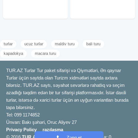
boyunca ecazkar təbiət yürüşü
AZN QİYMƏTƏ DAXİLDİR:
Qəçrəş meşəliyi _ Tarix : 5 İyul,
Nəqliyyat - komfotlu avtobus
Gəzintilər Səhər
turlar
ucuz turlar
maldiv turu
bali turu
kapadokya
macara turu
TUR.AZ Turlar Tur paket sifarişi və Qiymətləri, Ən qaynar
Turlar üçün saytda olan Turizm xidmətləri saytda axtara
bilərsiz. TUR.AZ saytı, səyahət sevərlərə rahatlıq və seçim
azadlığı təqdim edən bir tur sifarişi platformasıdır. İstər daxili
turlar, istərsə də xarici turlar üçün ən uyğun variantları burada
tapa bilərsiniz.
Tel: 099 1174852
Ünvan: Bakı şəhəri, Oruc Aliyev 27
Privacy Policy
razılaşma
© 2016
TUR.AZ
info [@] tur.az |
Bizimlə əlaqə
a: 0
Zəng et