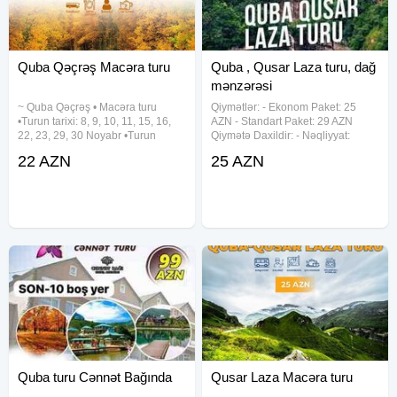
Quba Qəçrəş Macəra turu
Quba , Qusar Laza turu, dağ
mənzərəsi
~ Quba Qəçrəş • Macəra turu
Qiymətlər: - Ekonom Paket: 25
•Turun tarixi: 8, 9, 10, 11, 15, 16,
AZN - Standart Paket: 29 AZN
22, 23, 29, 30 Noyabr •Turun
Qiymətə Daxildir: - Nəqliyyat:
qiyməti: •Ekonom paket: 22 azn
Rahat avtobuslarla gediş-gəliş -
22 AZN
25 AZN
•Standart paket: 27 azn ✓Qiymətə
Tur Rəhbəri: Peşəkar bələdçi
daxildir: •Nəqliyyat xidməti
xidmətləri - Səhər Yeməyi:
•Ekskursiyalar •Səhər
Standart paketdə mövcuddur - Çay
Quba turu Cənnət Bağında
Qusar Laza Macəra turu