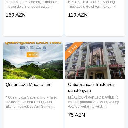
Avtobusda ön sıralar (1-2-3):
sehirli səfəri ~ Macəra, istirahət və
BREEZE TURU Quba Şahdağ
musiqi dolu 3 unudulmaz gün
Truskavets Hotel Full Paket – 4
Erkən qeydiyyatla pulsuz
•Turun tarixi: 6-8 , 13-15 , 20-22 ,
dəfə qidalanma Cəmi: 119 AZN
Sonradan +10 ₼
169 AZN
119 AZN
27-29 Avqust •Turun qiyməti: ~
━━━━━━━━━━━━━━ Tarixlər: • 6-7
Standart otaq: 169₼ ~ Deluxe
İyun • 13-14 İyun • 20-21 İyun • 27-
otaq:
28 İyun Müddət: 2 gün / 1
Şahdağ kanat biletləri üçün
Öncədən qeydiyyat + növbəsiz üstünlük
⸻
Şirkət
Otaq tipləri
2 nəfərlik
3 nəfərlik
4 nəfərlik
Qusar Laza Macəra turu
Quba Şahdağ Truskavets
Extra bed - 10 ₼ endirim
sanatoriyası
0-5 yaş uşaqlar ödənişsizdir
* Qusar Laza Macəra turu. • Tarix:
MÜALİCƏVİ PAKETƏ DAXİLDİR
(Nəqliyyatda yer tutarsa - 25 ₼)
Həftəsonu və həftəiçi • Qiymət:
•Səhər, günorta və axşam yeməyi
Ekonom paket: 25 Azn Standart
•Oteldə yerləşmə •Həkim
paket: 27 Azn • Qiymətə daxildir:
konsultasiyaları və ilkin
⸻
75 AZN
Nəqliyyat xidməti Ekskursiyalar
müayinələr •Gündəlik 5 müalicəvi
Səhər yeməyi (standart paketdə)
prosedur •8 ədəd qan analizi •EKQ
Axşam qayıdışda çay
müayinəsi •Təbii mineral
Toplaşma