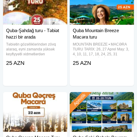
Quba-Şahdağ turu - Təbiət
Quba Mountain Breeze
həzzi bir arada
Macəra turu
Təbiətin gözəlliklərindən zövq
MOUNTAİN BREEZE • MACƏRA
alaraq, eyni zamanda yüksək
TURU TARİX: 26, 27 Aprel May: 3,
keyfiyyətli xidmətlərdən
4, 10, 11, 17, 18, 24, 25, 31
yararlanmaq istəyənlər üçün ideal
QİYMƏTƏ DAXİLDİR: Ekonom
25 AZN
25 AZN
bir tur. Müxtəlif paket seçimləri ilə
paket: 25 AZN Standart paket: 29
hər bir iştirakçı öz büdcəsinə
AZN QİYMƏTƏ DAXİLDİR:
uyğun seçim edə bilər. Qiymətlər
Nəqliyyat - komfotlu avtobus
Gəzintilər Səhər
Agentlik