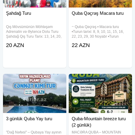
⸻
Şahdağ Turu
Quba Qəçrəş Macara turu
Qiymətə daxildir
Qış Mövsümünün Möhtəşəm
~ Quba Qəçrəş • Macəra turu
Quba Şahdağ Hotel
Adrenalin və Əyləncə Dolu Turu
•Turun tarixi: 8, 9, 10, 11, 15, 16,
4 dəfə limitsiz qidalanma
Şahdağ Qış Turu Tarix: 13, 14, 20,
22, 23, 29, 30 Noyabr •Turun
21, 27, 28, 29, 30, 31 Dekabr
qiyməti: •Ekonom paket: 22 azn
Komfortlu nəqliyyat
20 AZN
22 AZN
Növbəti ay: 1, 2, 3, 4, 10, 11, 13,
•Standart paket: 27 azn ✓Qiymətə
Peşəkar tur rəhbəri
14, 15, 17, 18, 20, 21, 22, 24, 25,
daxildir: •Nəqliyyat xidməti
27, 28, 29, 31 Yanvar
•Ekskursiyalar •Səhər yeməyi
SPA Mərkəzi
• Sauna
• Türk hamamı
• Qapalı hovuz
Fitness mərkəzi
Qapalı AQUAPARK əlavə ödənişli
Ödənişsiz oyun və əyləncələr
Canlı musiqi
(Xüsusi günlərdə DJ və rəqs qrupu)
3 günlük Quba Yay turu
Quba-Mountain breeze turu
⸻
(2 günlük)
"Dağ Nəfəsi" – Qubaya Yay ayının
MACƏRA QUBA – MOUNTAIN