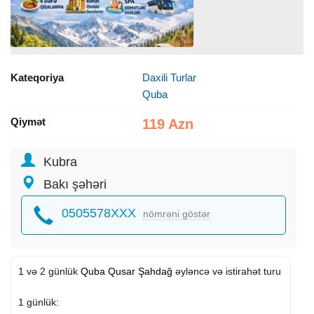
Kateqoriya
Daxili Turlar
Quba
Qiymət
119 Azn
Kubra
Bakı şəhəri
0505578XXX
nömrəni göstər
1 və 2 günlük
Quba
Qusar
Şahdağ
əyləncə və istirahət turu
1 günlük: