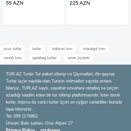
55 AZN
225 AZN
yüksəklikdə, Qudyalçayın
Təngəaltı gəzintisi Turun 2-ci günü
yaxınlığında yerləşir. Donmuş Qrız
- Kənd in - Kənd həyatı ilə tanışliq (
şəlaləsinin qarşısında fərqli
Əlavə 10
ucuz turlar
turlar
trabzon turu
maralgol turu
cenub turu
qarabag turlari
umre ziyareti
TUR.AZ Turlar Tur paket sifarişi və Qiymətləri, Ən qaynar
Turlar üçün saytda olan Turizm xidmətləri saytda axtara
bilərsiz. TUR.AZ saytı, səyahət sevərlərə rahatlıq və seçim
azadlığı təqdim edən bir tur sifarişi platformasıdır. İstər daxili
turlar, istərsə də xarici turlar üçün ən uyğun variantları burada
tapa bilərsiniz.
Tel: 099 1174852
Ünvan: Bakı şəhəri, Oruc Aliyev 27
Privacy Policy
razılaşma