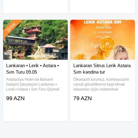
Hemde Qala gecəsi qiymete daxil
olunmuş nəqliyyat. 2.
Şirkət
Lənkəran • Lerik • Astara •
Lənkəran Sitrus Lerik Astara
Sım Turu 09.05
Sım kəndinə tur
Astalaniya Hotel-də Baharın
Ölkədaxili turumuz, Azərbaycanın
Gəlişini Qarşılayın! Lənkəran •
cənub gözəlliklərini kəşf etmək
Lerik • Astara • Sım Turu Qiymət:
istəyənlər üçün mükəmməl
99 ₼ Tarixlər: 30 , 31 May, 06 , 07
seçimdir! İki gün bir gecə davam
99 AZN
79 AZN
iyun TURA DAXİLDİR: ➠ VIP
edən bu tur həm mədəniyyət, həm
nəqliyyat ➠ 2 dəfə səhər yeməyi ➠
təbiət, həm də əyləncə ilə
Astalaniya
zəngindir. Texniki Məlumatlar və