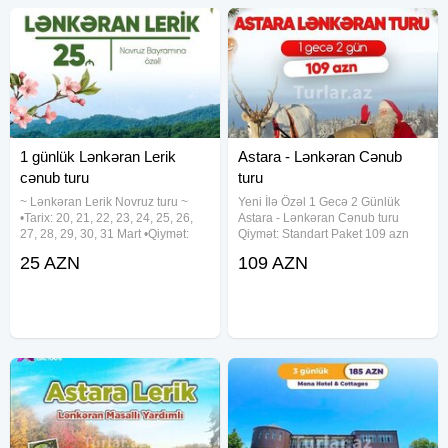
- Şivəkəran Şəlaləsi.
-
Astara
:
- Sım kəndində offroad maşınlarla şəlaləyə gediş-gəliş (7
AZN əlavə).
- Astara bulvarında gəzinti və karting.
- Sitrus bağlarına ekskursiya.
- "Ulduz" filminin çəkildiyi evin ziyarəti.
1 günlük Lənkəran Lerik
Astara - Lənkəran Cənub
- Gölkənd İstirahət Mərkəzi.
cənub turu
turu
~ Lənkəran Lerik Novruz turu ~
Yeni İlə Özəl 1 Gecə 2 Günlük
Vacib Qeydlər:
•Tarix: 20, 21, 22, 23, 24, 25, 26,
Astara - Lənkəran Cənub turu
- Qiymət 2-3 nəfərlik otaqlarda 1 nəfər üçün hesablanıb.
27, 28, 29, 30, 31 Mart •Qiymət:
Qiymət: Standart Paket 109 azn
•Ekonom Paket: 25 azn •Standart
Qala Gecəsi Daxil 169 azn —
- Sürüşməyən ayaqqabı və əlavə geyim götürmək tövsiyə
25 AZN
109 AZN
Paket: 29 azn ✓Qiymətə daxildir:
Tarix: 31-1 və 1-2 Yanvar —
olunur.
•Nəqliyyat xidməti •Ekskursiyalar
Qiymətə daxildir: • Komfortlu
- 5 yaşına qədər 1 uşaq nəqliyyatda yer tutmadığı halda
•Səhər
Nəqliyyat • Tur rəhbəri •
ödənişsiz iştirak edə bilər.
- Nəqliyyatda spirtli içki qəbul etmək qadağandır.