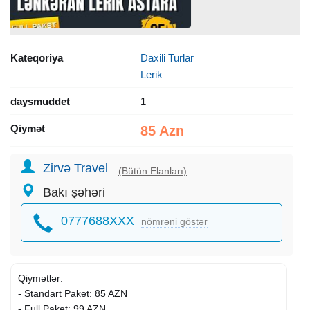
Kateqoriya
Daxili Turlar
Lerik
daysmuddet
1
Qiymət
85 Azn
Zirvə Travel
(Bütün Elanları)
Bakı şəhəri
0777688XXX
nömrəni göstər
Qiymətlər:
- Standart Paket: 85 AZN
- Full Paket: 99 AZN