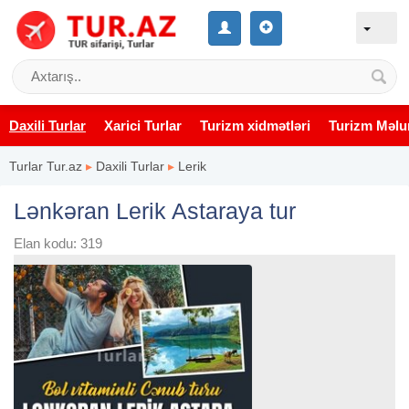
Daxili Turlar
Xarici Turlar
Turizm xidmətləri
Turizm Məlu
Turlar Tur.az
▸
Daxili Turlar
▸
Lerik
Lənkəran Lerik Astaraya tur
Elan kodu: 319