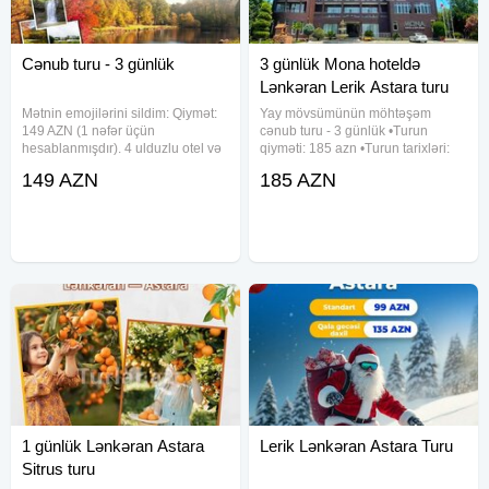
Cənub turu - 3 günlük
3 günlük Mona hoteldə
Lənkəran Lerik Astara turu
Mətnin emojilərini sildim: Qiymət:
Yay mövsümünün möhtəşəm
149 AZN (1 nəfər üçün
cənub turu - 3 günlük •Turun
hesablanmışdır). 4 ulduzlu otel və
qiyməti: 185 azn •Turun tarixləri:
üstün xidmət seçimlərinə əsasən
13-14-15 , 20-21-22 Avqust
149 AZN
185 AZN
qiymət fərqləri mövcuddur.
✓Səyahət planı: • Turun müddəti -
Müddət: 3 gün / 2 gecə Gəzinti
3 gün / 2 gecə • Otelə giriş - 14:00 /
Planı - Təbəssüm və Meşəbəyi
çıxış -11:00 ✓Gəzintilər
Şəlaləsi
1 günlük Lənkəran Astara
Lerik Lənkəran Astara Turu
Sitrus turu