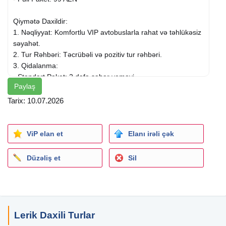
Qiymətə Daxildir:
1. Nəqliyyat: Komfortlu VIP avtobuslarla rahat və təhlükəsiz
səyahət.
2. Tur Rəhbəri: Təcrübəli və pozitiv tur rəhbəri.
3. Qidalanma:
- Standart Paket: 2 dəfə səhər yeməyi.
Paylaş
- Full Paket: 2 səhər yeməyi, 1 nahar, 1 axşam yeməyi.
4. Gecələmə: 4 ulduzlu Şindan və ya Palıdlı Sahil oteldə
Tarix: 10.07.2026
rahat və təmiz otaqlarda.
5. Oteldaxili Xidmətlər:
- Qapalı hovuz və fitness mərkəzi.
ViP elan et
Elanı irəli çək
- Oyunlar: Mafia, Loto, Uno və s.
Düzəliş et
Sil
Gəzintilər:
-
Lənkəran
:
- Xanbulan gölü.
- Bambuk meşəsi.
-
Lerik
:
Lerik Daxili Turlar
- Meşəbəyi İstirahət Mərkəzi.