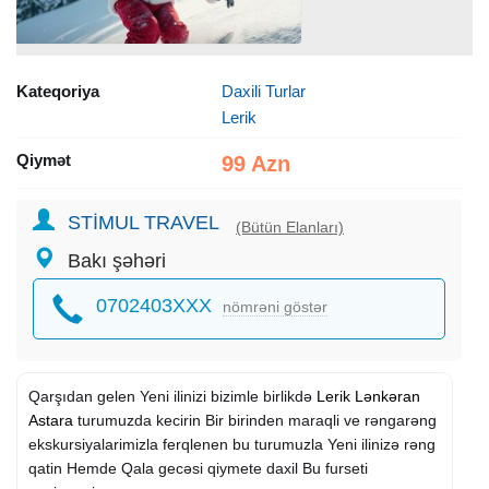
Kateqoriya
Daxili Turlar
Lerik
Qiymət
99 Azn
STİMUL TRAVEL
(Bütün Elanları)
Bakı şəhəri
0702403XXX
nömrəni göstər
Qarşıdan gelen Yeni ilinizi bizimle birlikdə
Lerik
Lənkəran
Astara
turumuzda kecirin Bir birinden maraqli ve rəngarəng
ekskursiyalarimizla ferqlenen bu turumuzla Yeni ilinizə rəng
qatin Hemde Qala gecəsi qiymete daxil Bu furseti