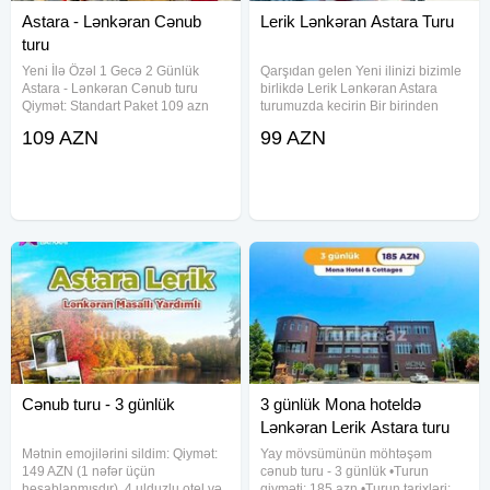
Astara: Sim kəndi
Astara - Lənkəran Cənub
Lerik Lənkəran Astara Turu
(1 nəfər üçün 6 manat gediş dönüş)
turu
8-10 km off-road maşınları ilə gözəl görüntü və əyləncəli
Yeni İlə Özəl 1 Gecə 2 Günlük
Qarşıdan gelen Yeni ilinizi bizimle
dəqiqələr
Astara - Lənkəran Cənub turu
birlikdə Lerik Lənkəran Astara
Qiymət: Standart Paket 109 azn
turumuzda kecirin Bir birinden
Qala Gecəsi Daxil 169 azn —
maraqli ve rəngarəng
Diqqət(Özünüzlə dağ ve düzənlik üçün əlavə geyim
109 AZN
99 AZN
Tarix: 31-1 və 1-2 Yanvar —
ekskursiyalarimizla ferqlenen bu
götürmeyiniz məsləhət görülür)
Qiymətə daxildir: • Komfortlu
turumuzla Yeni ilinizə rəng qatin
Nəqliyyat • Tur rəhbəri •
Hemde Qala gecəsi qiymete daxil
Toplanış saatı: 07:30
Çıxış: 08:00
Bakıya çatma: 20:00-21:00
Cənub turu - 3 günlük
3 günlük Mona hoteldə
Lənkəran Lerik Astara turu
Mətnin emojilərini sildim: Qiymət:
Yay mövsümünün möhtəşəm
149 AZN (1 nəfər üçün
cənub turu - 3 günlük •Turun
hesablanmışdır). 4 ulduzlu otel və
qiyməti: 185 azn •Turun tarixləri: