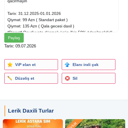
qacirmayin
Tarix: 31.12.2025-01.01.2026
Qiymət: 99 Azn ( Standart paket )
Qiymət: 135 Azn ( Qala gecəsi daxil )
*Diqqət* Qeydiyyata düşmək üçün ilkin 50% ödənilməlidir!!
Paylaş
Bu endirimli qiymetimizden yararlanmaq üçün telesin.
Tarix: 09.07.2026
Yerlərimiz mehdud saydadir
Qiymətə daxildir:
ViP elan et
Elanı irəli çək
Komfortlu nəqliyyat
Tur rəhbəri
Düzəliş et
Sil
Səhər yemeyi (2 dəfə)
Qala gecesi şam yeməyi
Otelde geceleme (Luxe Lənkəran Hotel 4*)
Otel daxili xidmətlərdən istifadə
Qapalı hovuz ( balaca ), Spa v.s
Lerik Daxili Turlar
Oyunlar ( Mafia, Loto, Uno v.s )
Şirkət
Qala gecəsi yeməyi