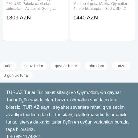
770 USD Paketə daxil olan
Mədinə 4 gecə Məkkə Qiymətlər: -
xidmətlər: - Aviabilet: Gediş və
4 nəfərlik otaqda – 850 USD - 2
dönüş biletləri - Visa: Ümrə
nəfərlik otaqda – 990 USD - 1
1309 AZN
1440 AZN
vizasının rəsmiləşdirilməsi -
nəfərlik otaqda – 1090 USD
Transport: Hava limanı – otel –
Paketə daxildir: Təyyarə biletləri
hava limanı və ziyarət yerlərinə
(gediş-dönüş) Ümrə vizası Tibbi
turlar
ucuz turlar
qaynar turlar
abu dabi
turizm
3 gunluk turlar
TUR.AZ Turlar Tur paket sifarişi və Qiymətləri, Ən qaynar
Turlar üçün saytda olan Turizm xidmətləri saytda axtara
bilərsiz. TUR.AZ saytı, səyahət sevərlərə rahatlıq və seçim
azadlığı təqdim edən bir tur sifarişi platformasıdır. İstər daxili
turlar, istərsə də xarici turlar üçün ən uyğun variantları burada
tapa bilərsiniz.
Tel: 099 1174852