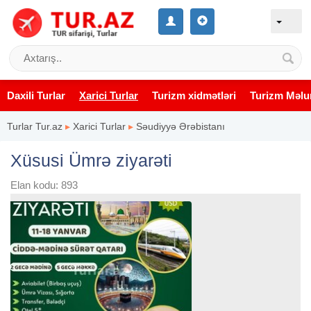
Daxili Turlar
Xarici Turlar
Turizm xidmətləri
Turizm Məlu
Turlar Tur.az
▸
Xarici Turlar
▸
Səudiyyə Ərəbistanı
Xüsusi Ümrə ziyarəti
Elan kodu: 893