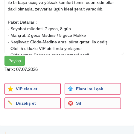
ilə birbaşa uçuş və yüksək komfort təmin edən xidmətlər
daxil olmaqla, zəvvarlar üçün ideal şərait yaradılıb.
Paket Detalları:
- Səyahət müddəti: 7 gecə, 8 gün
- Marşrut: 2 gecə Mədinə / 5 gecə Məkkə
- Nəqliyyat: Ciddə-Mədinə arası sürət
qatarı
ilə gediş
- Otel: 5 ulduzlu VIP otellərdə yerləşmə
- Qidalanma: Səhər və axşam yeməyi daxil
Paylaş
Qiymətlər:
Tarix: 07.07.2026
- 4 nəfərlik otaq – 990 $
- 3 nəfərlik otaq – 1090 $
- 2 nəfərlik otaq – 1130 $
ViP elan et
Elanı irəli çək
- 1 nəfərlik otaq – 1190 $
Düzəliş et
Sil
Qiymətə Daxildir:
- Təyyarə biletləri
- Ümrə vizası
- Tibbi sığorta