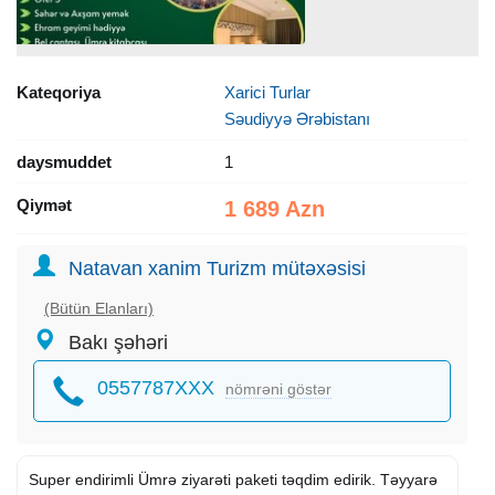
Kateqoriya
Xarici Turlar
Səudiyyə Ərəbistanı
daysmuddet
1
Qiymət
1 689 Azn
Natavan xanim Turizm mütəxəsisi
(Bütün Elanları)
Bakı şəhəri
0557787XXX
nömrəni göstər
Super endirimli Ümrə ziyarəti paketi təqdim edirik. Təyyarə