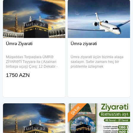
Ümrə Ziyarəti
Ümrə ziyarəti
Müqəddəs Torpaqlara ÜMRƏ
Ümrə ziyarəti üçün bizimlə əlaqə
ZİYARƏTİ Təyyarə ilə ( Azalnan
saxlayın. Səfər zamanı heç bir
birbaşa uçuş) Çıxış: 12 Dekabr -
problemlə üzləşmək
19 Dekabr. Standart paket Qiymət
istəmirsinizsə, bu işi peşəkarlara
1750 AZN
4 nəfərlik otaqda 1030 $ 3 nəfərlik
həvalə edin. Qiymətə daxildir:
otaqda 1150 $ 2 nəfərlik otaqda
Aviabilet Viza Hotel Transfer
1190 $ 1 nəfərlik otaqda
Xidməti Qrup Rəhbəri Kişilərə
Şirkət