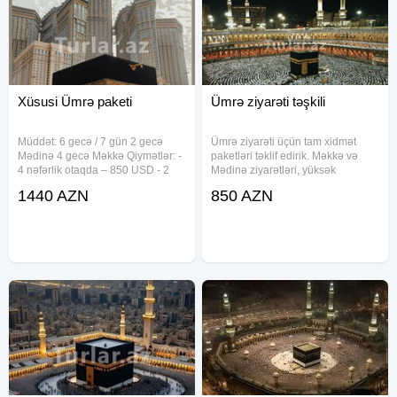
Xüsusi Ümrə paketi
Ümrə ziyarəti təşkili
Müddət: 6 gecə / 7 gün 2 gecə
Ümrə ziyarəti üçün tam xidmət
Mədinə 4 gecə Məkkə Qiymətlər: -
paketləri təklif edirik. Məkkə və
4 nəfərlik otaqda – 850 USD - 2
Mədinə ziyarətləri, yüksək
nəfərlik otaqda – 990 USD - 1
komfortlu aviabiletlər, viza dəstəyi,
1440 AZN
850 AZN
nəfərlik otaqda – 1090 USD
4 və 5 ulduzlu otellərdə yerləşmə,
Paketə daxildir: Təyyarə biletləri
qrup və fərdi turlar təşkil edirik.
(gediş-dönüş) Ümrə vizası Tibbi
Təcrübəli