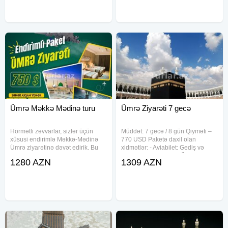
seçməlisiniz? Peşəkar
Qiymətə Daxildir: -
Ümrə Məkkə Mədinə turu
Ümrə Ziyarəti 7 gecə
Hörmətli zəvvarlar, sizlər üçün
Müddət: 7 gecə / 8 gün Qiyməti –
xüsusi endirimlə Məkkə-Mədinə
770 USD Paketə daxil olan
Ümrə ziyarətinə dəvət edirik. Bu
xidmətlər: - Aviabilet: Gediş və
ziyarət paketimiz rahatlıq və
dönüş biletləri - Visa: Ümrə
1280 AZN
1309 AZN
qənaətcil qiymətləri bir araya
vizasının rəsmiləşdirilməsi -
gətirərək, ibadətinizi tam komfortlu
Transport: Hava limanı – otel –
şəraitdə yerinə
hava limanı və ziyarət yerlərinə