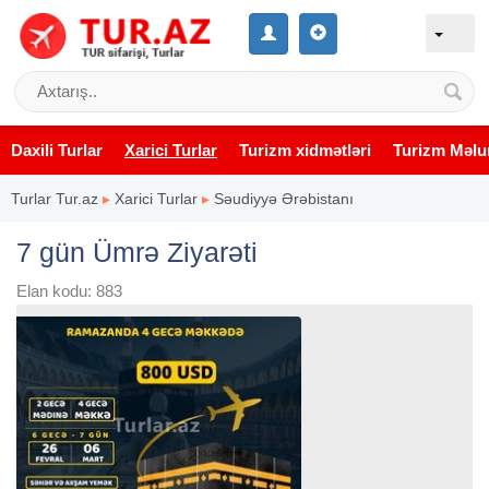
Daxili Turlar
Xarici Turlar
Turizm xidmətləri
Turizm Məlu
Turlar Tur.az
▸
Xarici Turlar
▸
Səudiyyə Ərəbistanı
7 gün Ümrə Ziyarəti
Elan kodu: 883