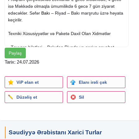
isə Məkkədə olmaqla ümumilikdə 6 gecə 7 gün ziyarət
edəcəklər. Səfər
Bakı
– Riyad – Bakı marşrutu üzrə həyata
keçirilir.
Texniki Xüsusiyyətlər və Paketə Daxil Olan Xidmətlər
- Təyyarə biletləri – Bakıdan Riyada və geriyə səyahət.
Paylaş
- Ümrə vizası – Səfərin rəsmiləşdirilməsi və giriş icazələri.
- Tibbi sığorta – Zəvvarların təhlükəsizliyi üçün tam təminat.
Tarix: 24.07.2026
- Bütün nəqliyyat xərcləri – Hava limanından otelə, Məkkə
və Mədinə arasında rahat transferlər.
- Yüksək keyfiyyətli otellər – 4 və 5 ulduzlu otellərdə
ViP elan et
Elanı irəli çək
konfortlu yerləşmə.
- Qidalanma – Gündəlik səhər və axşam yeməyi.
Düzəliş et
Sil
- Peşəkar bələdçi xidməti – İbadətlərin düzgün və rahat
yerinə yetirilməsi üçün təcrübəli bələdçilər.
- Eksklüziv hədiyyələr – Şirkətə aid bel çantası, Ümrə
kitabçası və Ehram dəsti.
- Daxili ziyarətlər – Məkkə və Mədinədə müqəddəs yerlərə
Səudiyyə Ərəbistanı Xarici Turlar
səfərlər.