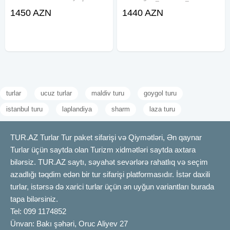
üçün sizin xidmətinizdədir.Biz sizə
Ziyareti (teyyarle ) _Baki
1450 AZN
1440 AZN
ruhən dolğun, mənəvi bir ziyarət
Bagdad_Bagdad Baki -Kerbelada
təqdim edirik. Niyə bizi
3 gun Hereme yaxin Hotel 3 defe
seçməlisiniz? Peşəkar
qida ., , 4 neferlik -Necef 2 gun
Hereme yaxin Hotel
turlar
ucuz turlar
maldiv turu
goygol turu
istanbul turu
laplandiya
sharm
laza turu
TUR.AZ Turlar Tur paket sifarişi və Qiymətləri, Ən qaynar
Turlar üçün saytda olan Turizm xidmətləri saytda axtara
bilərsiz. TUR.AZ saytı, səyahət sevərlərə rahatlıq və seçim
azadlığı təqdim edən bir tur sifarişi platformasıdır. İstər daxili
turlar, istərsə də xarici turlar üçün ən uyğun variantları burada
tapa bilərsiniz.
Tel: 099 1174852
Ünvan: Bakı şəhəri, Oruc Aliyev 27