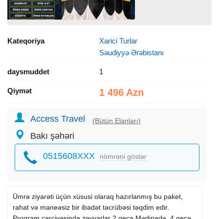
Kateqoriya
Xarici Turlar
Səudiyyə Ərəbistanı
daysmuddet
1
Qiymət
1 496 Azn
Access Travel
(Bütün Elanları)
Bakı şəhəri
0515608XXX
nömrəni göstər
Ümrə ziyarəti üçün xüsusi olaraq hazırlanmış bu paket,
rahat və maneəsiz bir ibadət təcrübəsi təqdim edir.
Proqram çərçivəsində zəvvarlar 2 gecə Mədinədə, 4 gecə