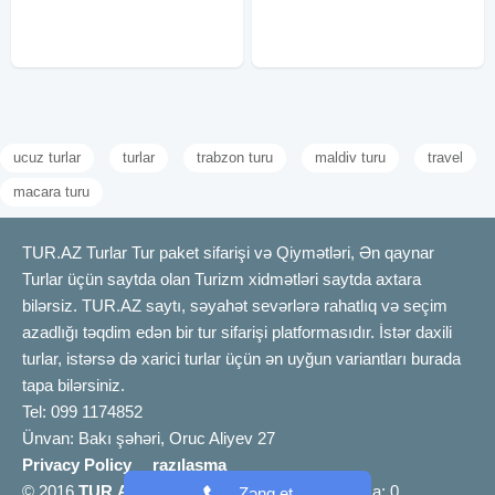
təqdim edirik. Niyə bizi
Münəvvərə Otel: Mədinəyi
seçməlisiniz? Peşəkar
Münəvvərədə : Meien Tower, New
Madinah, Valy, Rua Al
ucuz turlar
turlar
trabzon turu
maldiv turu
travel
macara turu
TUR.AZ Turlar Tur paket sifarişi və Qiymətləri, Ən qaynar
Turlar üçün saytda olan Turizm xidmətləri saytda axtara
bilərsiz. TUR.AZ saytı, səyahət sevərlərə rahatlıq və seçim
azadlığı təqdim edən bir tur sifarişi platformasıdır. İstər daxili
turlar, istərsə də xarici turlar üçün ən uyğun variantları burada
tapa bilərsiniz.
Tel: 099 1174852
Ünvan: Bakı şəhəri, Oruc Aliyev 27
Privacy Policy
razılaşma
© 2016
TUR.AZ
info [@] tur.az |
Bizimlə əlaqə
a: 0
Zəng et