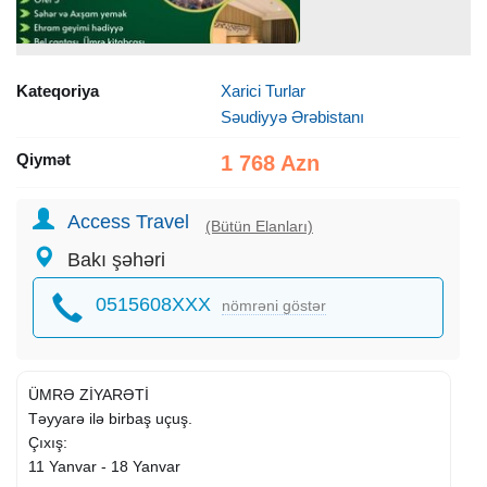
Kateqoriya
Xarici Turlar
Səudiyyə Ərəbistanı
Qiymət
1 768 Azn
Access Travel
(Bütün Elanları)
Bakı şəhəri
0515608XXX
nömrəni göstər
ÜMRƏ ZİYARƏTİ
Təyyarə ilə birbaş uçuş.
Çıxış:
11 Yanvar - 18 Yanvar