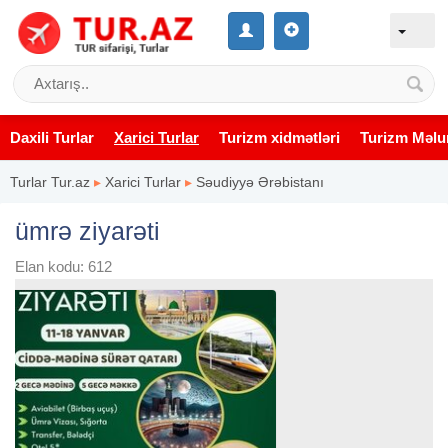
Daxili Turlar
Xarici Turlar
Turizm xidmətləri
Turizm Məlu
Turlar Tur.az
▸
Xarici Turlar
▸
Səudiyyə Ərəbistanı
ümrə ziyarəti
Elan kodu: 612