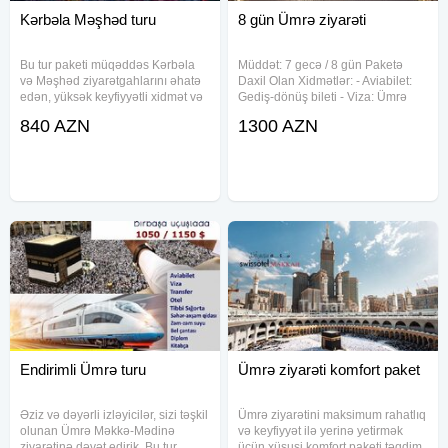
Kərbəla Məşhəd turu
8 gün Ümrə ziyarəti
Bu tur paketi müqəddəs Kərbəla
Müddət: 7 gecə / 8 gün Paketə
və Məşhəd ziyarətgahlarını əhatə
Daxil Olan Xidmətlər: - Aviabilet:
edən, yüksək keyfiyyətli xidmət və
Gediş-dönüş bileti - Viza: Ümrə
rahat səfər imkanları təqdim edən
vizası təmin edilir - Nəqliyyat:
840 AZN
1300 AZN
bir proqramdır. Ziyarətçilər 14 gün
Hava limanı – otel – hava limanı
ərzində Bakıdan Gürcüstan,
transferləri və ziyarət yerlərinə
Türkiyə, İran, İraq və
rahat nəqliyyat -
Endirimli Ümrə turu
Ümrə ziyarəti komfort paket
Əziz və dəyərli izləyicilər, sizi təşkil
Ümrə ziyarətini maksimum rahatlıq
olunan Ümrə Məkkə-Mədinə
və keyfiyyət ilə yerinə yetirmək
ziyarətinə dəvət edirik. Bu tur,
üçün xüsusi komfort paketi təqdim