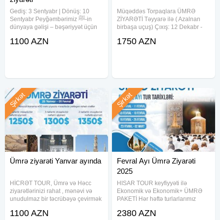
Gediş: 3 Sentyabr | Dönüş: 10
Müqəddəs Torpaqlara ÜMRƏ
Sentyabr Peyğəmbərimiz ﷺ-in
ZİYARƏTİ Təyyarə ilə ( Azalnan
dünyaya gəlişi – bəşəriyyət üçün
birbaşa uçuş) Çıxış: 12 Dekabr -
ən böyük nemət, nur və mərhəmət
19 Dekabr. Standart paket Qiymət
1100 AZN
1750 AZN
anıdır. Bu il Mövlud gününü
4 nəfərlik otaqda 1030 $ 3 nəfərlik
Mədinədə, onun mübarək
otaqda 1150 $ 2 nəfərlik otaqda
hüzurunda qarşılamaq imkanı
1190 $ 1 nəfərlik otaqda 1260
sizləri gözləyir
Şirkət
Şirkət
Ümrə ziyarəti Yanvar ayında
Fevral Ayı Ümrə Ziyarəti
2025
HİCRƏT TOUR, Ümrə və Həcc
HISAR TOUR keyfiyyəti ilə
ziyarətlərinizi rahat , mənəvi və
Ekonomik və Ekonomik+ ÜMRƏ
unudulmaz bir təcrübəyə çevirmək
PAKETİ Hər həftə turlarlarımız
üçün sizin xidmətinizdədir.Biz sizə
mövcuddur 4 Gecə Məkkəyi-
1100 AZN
2380 AZN
ruhən dolğun, mənəvi bir ziyarət
Mükərrəmə 3 gecə Mədinəyi-