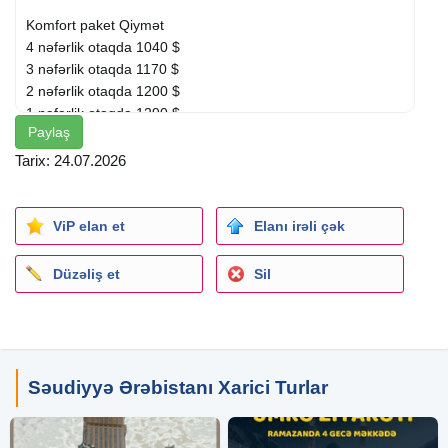
Komfort paket Qiymət
4 nəfərlik otaqda 1040 $
3 nəfərlik otaqda 1170 $
2 nəfərlik otaqda 1200 $
1 nəfərlik otaqda 1290 $
Paylaş
7 gecə 8 gün.
Tarix: 24.07.2026
2 gecə Mədinə / 5 gecə Məkkə.
Ciddə-Mədinə sürət
qatarı
ilə gediş
ViP elan et
Elanı irəli çək
Qiymətə daxildir:
Düzəliş et
Sil
Təyyarə biletləri.
Ümrə vizası.
Tibbi siğorta.
Bütün nəqliyyat xərcləri
Otel 5* Vip.
Səudiyyə Ərəbistanı Xarici Turlar
Səhər və Axşam yeməyi
Peşəkar bələdçi xidməti.
Bel çantası (şirkətə aid)