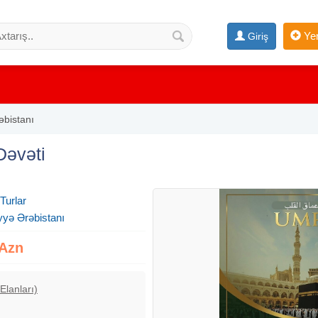
Yen
Giriş
əbistanı
Dəvəti
 Turlar
yyə Ərəbistanı
 Azn
Elanları)