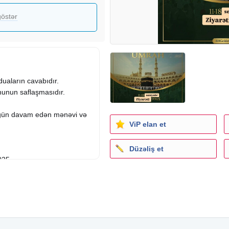
östər
duaların cavabıdır.
hunun saflaşmasıdır.
gün davam edən mənəvi və
ViP elan et
Düzəliş et
025