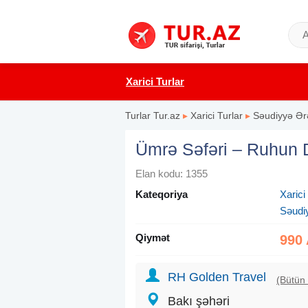
Xarici Turlar
Turlar Tur.az
▸
Xarici Turlar
▸
Səudiyyə Ər
Ümrə Səfəri – Ruhun 
Elan kodu: 1355
Kateqoriya
Xarici
Səudi
Qiymət
990
RH Golden Travel
(Bütün 
Bakı şəhəri