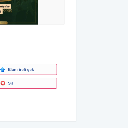
Elanı irəli çək
Sil