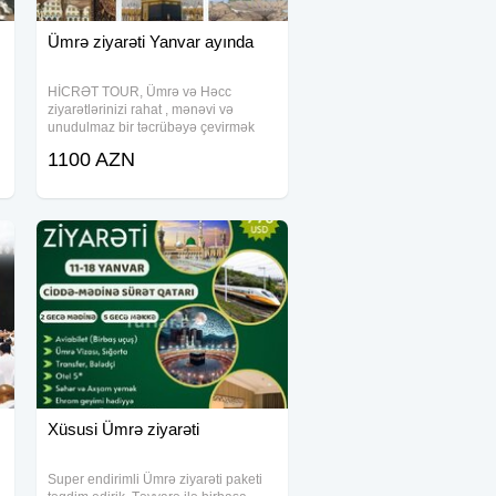
Ümrə ziyarəti Yanvar ayında
HİCRƏT TOUR, Ümrə və Həcc
ziyarətlərinizi rahat , mənəvi və
unudulmaz bir təcrübəyə çevirmək
üçün sizin xidmətinizdədir.Biz sizə
1100 AZN
ruhən dolğun, mənəvi bir ziyarət
i
təqdim edirik. Niyə bizi seçməlisiniz?
Peşəkar
Xüsusi Ümrə ziyarəti
Super endirimli Ümrə ziyarəti paketi