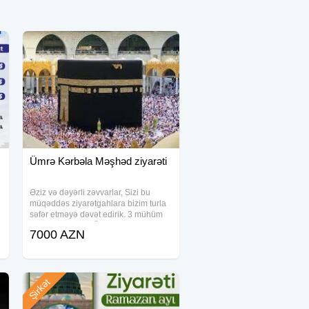
Ümrə Kərbəla Məşhəd ziyarəti
Əziz və dəyərli zəvvarlar, Sizi bu
müqəddəs ziyarətgahlara bizim turla
səfər etməyə dəvət edirik. 3 mühüm
ziyarət məkanı – Ümrə, Kərbəla və
7000 AZN
Məşhəd – bir turda birləşərək, mənəvi
zənginlik və rahatlıqla dolu
unudulmaz
Şirkət