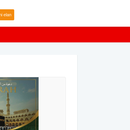
i elan