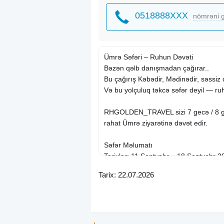
0518888XXX
nömrəni g
Ümrə Səfəri – Ruhun Dəvəti
Bəzən qəlb danışmadan çağırar..
Bu çağırış Kəbədir, Mədinədir, səssiz 
Və bu yolçuluq təkcə səfər deyil — ru
RHGOLDEN_TRAVEL sizi 7 gecə / 8 
rahat Ümrə ziyarətinə dəvət edir.
Səfər Məlumatı
Tarixlər: 11 Sentyabr – 18 Sentyabr 2
Müddət: 7 gecə / 8 gün
Tarix: 22.07.2026
Qiymət: Cəmi 990 USD
Qiymətə daxildir:
Aviabilet – rahat və təhlükəsiz uçuşlar
VİZA dəstəyi – asan və sürətli