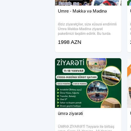
Umre - Məkkə və Mədinə
Əziz ziyarətçilər, sizə xüsusi endirimli
Ümrə Məkkə-Mədinə ziyarət
paketimizi təqdim edirik. Bu turda
müqəddəs ziyarət yerlərini rahat və
1998 AZN
təhlükəsiz şəkildə gəzə biləcəksiniz.
Texniki Xüsusiyyətlər və Üstünlüklər -
Ş
ümrə ziyarəti
ÜMRƏ ZİYARƏTİ Təyyarə ilə birbaş