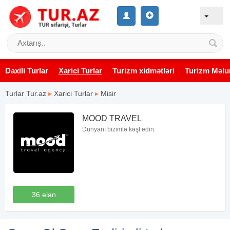
Daxili Turlar
Xarici Turlar
Turizm xidmətləri
Turizm Məlu
Turlar Tur.az
▸
Xarici Turlar
▸
Misir
MOOD TRAVEL
Dünyanı bizimlə kəşf edin.
36 elan