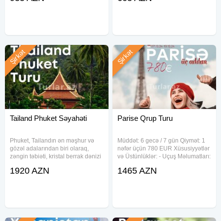
14:50 Otellər və qiymətlər: PARK
Florensiya Santa Maria Novella
MARINA HOTEL 3* (Kemer)
10:46 - Florensiya Santa
Şirkət
Şirkət
Tailand Phuket Səyahəti
Parise Qrup Turu
Phuket, Tailandın ən məşhur və
Müddət: 6 gecə / 7 gün Qiymət: 1
gözəl adalarından biri olaraq,
nəfər üçün 780 EUR Xüsusiyyətlər
zəngin təbiəti, kristal berrak dənizi
və Üstünlüklər: - Uçuş Məlumatları:
və ekzotik mədəniyyəti ilə sizi
- Əl çantası: 10 kq çəki limiti -
1920 AZN
1465 AZN
gözləyir. Bu 8 günlük səyahət
Turun Marşrutu: - *Ziyarət ediləcək
proqramı ilə tropik cənnətdə
ölkələr:* - Avstriya - Macarıstan -
unudulmaz bir təcrübə yaşaya
Almaniya -