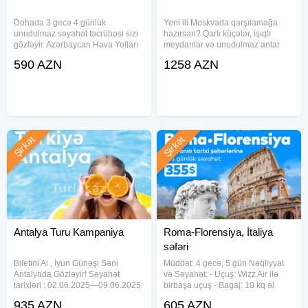
Dohada 3 gecə 4 günlük
Yeni ili Moskvada qarşılamağa
unudulmaz səyahət təcrübəsi sizi
hazırsan? Qarlı küçələr, işıqlı
gözləyir. Azərbaycan Hava Yolları
meydanlar və unudulmaz anlar
ilə rahat və təhlükəsiz uçuş,
Səyahət tarixləri:29.12.2025 -
590 AZN
1258 AZN
yüksək keyfiyyətli otellərdə
04.01.2026 Uçuş detalları: Bakı-
yerləşmə və hərtərəfli xidmət
Moskva( ZIA): 21:30 - 23:55
paketi ilə səyahətinizi daha rahat
Moskva ( ZIA) - Bakı: 00:45 -
edin
Şirkət
Şirkət
Antalya Turu Kampaniya
Roma-Florensiya, İtaliya
səfəri
Biletini Al , İyun Günəşi Səni
Müddət: 4 gecə, 5 gün Nəqliyyat
Antalyada Gözləyir! Səyahət
və Səyahət: - Uçuş: Wizz Air ilə
tarixləri : 02.06.2025—09.06.2025
birbaşa uçuş - Bagaj: 10 kq əl
Uçuş Detalları: Azal Bakı 07:55 -
çantası - Qatar Səyahəti: Tren
935 AZN
605 AZN
Antalya 10:00 Antalya 11:00 - Bakı
Italio ilə - Roma Termini 09:10 -