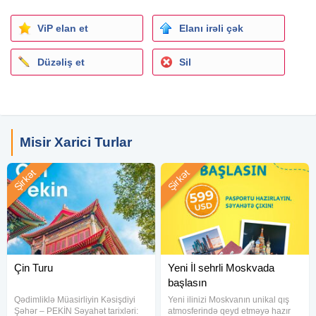
Palma Di Sharm Resort & Aqua Park 3* (Шарм-эль-Шейх)
ViP elan et
Elanı irəli çək
- Standard Room / 2AD -- 565 USD
Düzəliş et
Sil
Sharm Cliff Resort 3* (Наама Бей) - Standard Garden View
/ 2AD -- 568 USD
Old Vic Sharm Resort 4* (Хадаба) - Standard Room / 2AD
-- 575 USD
Misir Xarici Turlar
Panorama Naama Heights 4* (Наама Бей) - Standard
Şirkət
Şirkət
Room / 2AD -- 595 USD
Swiss Heaven Sharming Inn Hotel 4* (Шарм-эль-Шейх) -
Standard Room / 2AD -- 600 USD
Sharm Bride Aqua Hotel & Spa 4* (Набк) - Standard Room
Çin Turu
Yeni İl sehrli Moskvada
/ 2AD -- 600 USD
başlasın
Qədimliklə Müasirliyin Kəsişdiyi
Yeni ilinizi Moskvanın unikal qış
IL Mercato Splash Aqua Park Hotel 5* (Хадаба) - Standard
Şəhər – PEKİN Səyahət tarixləri:
atmosferində qeyd etməyə hazır