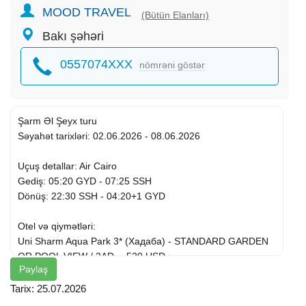
MOOD TRAVEL
(Bütün Elanları)
Bakı şəhəri
0557074XXX
nömrəni göstər
Şarm Əl Şeyx turu
Səyahət tarixləri: 02.06.2026 - 08.06.2026
Uçuş detallar: Air Cairo
Gediş: 05:20 GYD - 07:25 SSH
Dönüş: 22:30 SSH - 04:20+1 GYD
Otel və qiymətləri:
Uni Sharm Aqua Park 3* (Хадаба) - STANDARD GARDEN
OR POOL VIEW / 2AD -- 520 USD
Paylaş
Mazar Resort & Spa 3* (Шарм-эль-Шейх) - Standard
Tarix: 25.07.2026
Room / 2AD -- 540 USD