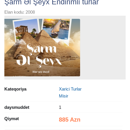
Şarm Əl Şeyx Endirimli turlar
Elan kodu: 2008
Kateqoriya
Xarici Turlar
Misir
daysmuddet
1
Qiymət
885 Azn