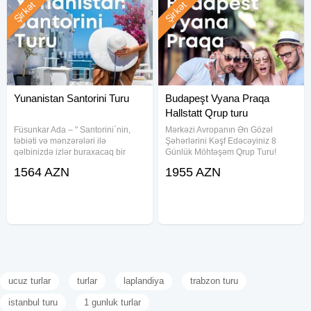
Şirkət
Şirkət
Yunanistan Santorini Turu
Budapeşt Vyana Praqa
Hallstatt Qrup turu
Füsunkar Ada – " Santorini`nin,
Mərkəzi Avropanın Ən Gözəl
təbiəti və mənzərələri ilə
Şəhərlərini Kəşf Edəcəyiniz 8
qəlbinizdə izlər buraxacaq bir
Günlük Möhtəşəm Qrup Turu!
təcrübə yaşayın Səyahət tarixləri:
Budapeşt / Vyana / Praqa /
1564 AZN
1955 AZN
03.06.2025—09.06.2025 6 gecə 7
Hallstatt Qrup turu Səyahət
gün Uçuş Detalları: Aegean
tarixləri: 31.07.2025 — 07.08.2025
Airlines Bakı – Afina : 04:20 –
7 gecə, 8 gün 1 nəfər üçün: 1150
ucuz turlar
turlar
laplandiya
trabzon turu
istanbul turu
1 gunluk turlar