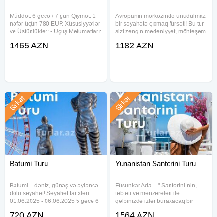
Müddət: 6 gecə / 7 gün Qiymət: 1
Avropanın mərkəzində unudulmaz
nəfər üçün 780 EUR Xüsusiyyətlər
bir səyahətə çıxmaq fürsəti! Bu tur
və Üstünlüklər: - Uçuş Məlumatları:
sizi zəngin mədəniyyət, möhtəşəm
- Əl çantası: 10 kq çəki limiti -
təbiət və tarixi şəhərlərlə tanış
1465 AZN
1182 AZN
Turun Marşrutu: - *Ziyarət ediləcək
edəcək. Yeddi gün ərzində bir
ölkələr:* - Avstriya - Macarıstan -
neçə ölkənin ən cazibədar
Almaniya -
guşələrini kəşf edərək həm
Şirkət
Şirkət
Batumi Turu
Yunanistan Santorini Turu
Batumi – dəniz, günəş və əyləncə
Füsunkar Ada – " Santorini`nin,
dolu səyahət! Səyahət tarixləri:
təbiəti və mənzərələri ilə
01.06.2025 - 06.06.2025 5 gecə 6
qəlbinizdə izlər buraxacaq bir
gün Uçuş Detalları: AZAL
təcrübə yaşayın Səyahət tarixləri:
720 AZN
1564 AZN
01.06.2025 Bakı - Batumi : 14:20 -
03.06.2025—09.06.2025 6 gecə 7