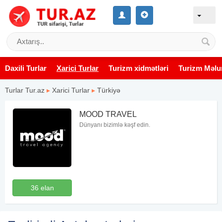
Daxili Turlar
Xarici Turlar
Turizm xidmətləri
Turizm Məlu
Turlar Tur.az
▸
Xarici Turlar
▸
Türkiyə
MOOD TRAVEL
Dünyanı bizimlə kəşf edin.
36 elan