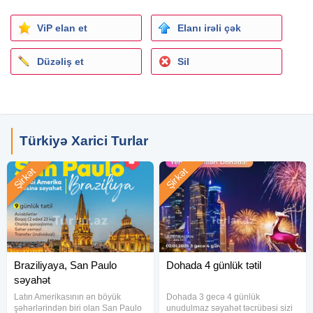
SENZA GARDEN HOLIDAY CLUB 5* - 850 USD
ViP elan et
Elanı irəli çək
MC ARANCIA RESORT HOTEL 5* - 940 USD
Düzəliş et
Sil
OZ HOTELS SUI RESORT 5* - 1035 USD
AYDINBEY QUEENS PALACE 5* - 1050 USD
EFTALIA MARIN RESORT 5* - 1140 USD
Türkiyə Xarici Turlar
GRANADA LUXURY OKURCALAR 5* - 1220 USD
Şirkət
Şirkət
Qiymətə daxildir:
Aviabiletlər (gediş - dönüş)
23 kq baqaj + 10 kq əl yükü
Oteldə qonaqlama( 6 gecə/7 gün)
Qidalanma (hərşey daxil)
Braziliyaya, San Paulo
Dohada 4 günlük tətil
Transfer (qrup)
səyahət
Sığorta
Latın Amerikasının ən böyük
Dohada 3 gecə 4 günlük
şəhərlərindən biri olan San Paulo
unudulmaz səyahət təcrübəsi sizi