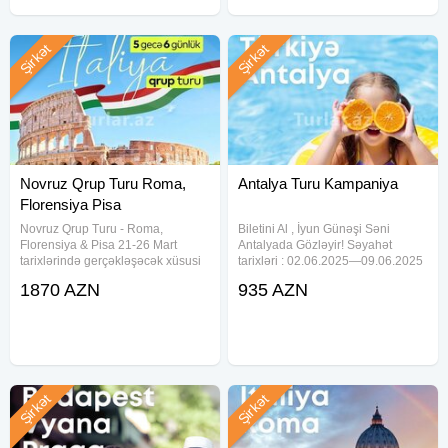
Şirkət
Şirkət
Novruz Qrup Turu Roma,
Antalya Turu Kampaniya
Florensiya Pisa
Novruz Qrup Turu - Roma,
Biletini Al , İyun Günəşi Səni
Florensiya & Pisa 21-26 Mart
Antalyada Gözləyir! Səyahət
tarixlərində gerçəkləşəcək xüsusi
tarixləri : 02.06.2025—09.06.2025
Novruz Qrup Turumuzla Roma
Uçuş Detalları: Azal Bakı 07:55 -
1870 AZN
935 AZN
küçələrinin tarixi ruhunu,
Antalya 10:00 Antalya 11:00 - Bakı
Florensiyanın sənətlə dolu
14:50 Otellər və qiymətlər: PARK
atmosferini və Pisa şəhərinin
MARINA HOTEL 3* (Kemer)
möhtəşəm
Şirkət
Şirkət