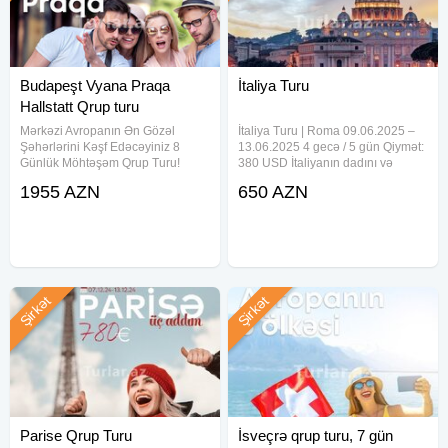
Budapeşt Vyana Praqa
İtaliya Turu
Hallstatt Qrup turu
Mərkəzi Avropanın Ən Gözəl
İtaliya Turu | Roma 09.06.2025 –
Şəhərlərini Kəşf Edəcəyiniz 8
13.06.2025 4 gecə / 5 gün Qiymət:
Günlük Möhtəşəm Qrup Turu!
380 USD İtaliyanın dadını və
Budapeşt / Vyana / Praqa /
gözəlliyini bizimlə kəşf edin! Ətraflı
1955 AZN
650 AZN
Hallstatt Qrup turu Səyahət
məlumat üçün bizimlə əlaqə
tarixləri: 31.07.2025 — 07.08.2025
saxlayın!
7 gecə, 8 gün 1 nəfər üçün: 1150
Şirkət
Şirkət
Parise Qrup Turu
İsveçrə qrup turu, 7 gün