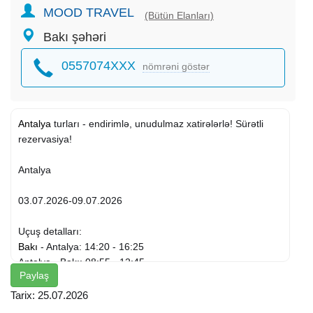
MOOD TRAVEL
(Bütün Elanları)
Bakı şəhəri
0557074XXX
nömrəni göstər
Antalya
turları - endirimlə, unudulmaz xatirələrlə! Sürətli
rezervasiya!
Antalya
03.07.2026-09.07.2026
Uçuş detalları:
Bakı
- Antalya: 14:20 - 16:25
Antalya - Bakı: 08:55 - 12:45
Paylaş
Oteller ve qiymetleri:
Tarix: 25.07.2026