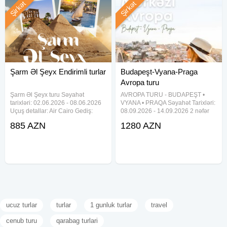
Şirkət
Şirkət
Şarm Əl Şeyx Endirimli turlar
Budapeşt-Vyana-Praga
Avropa turu
Şarm Əl Şeyx turu Səyahət
AVROPA TURU - BUDAPEŞT •
tarixləri: 02.06.2026 - 08.06.2026
VYANA • PRAQA Səyahət Tarixləri:
Uçuş detallar: Air Cairo Gediş:
08.09.2026 - 14.09.2026 2 nəfər
05:20 GYD - 07:25 SSH Dönüş:
üçün: 1500 USD Uçuş Detalları -
885 AZN
1280 AZN
22:30 SSH - 04:20+1 GYD Otel və
WizzAir ilə 08.09.2026 Bakı -
qiymətləri: Uni Sharm Aqua Park
Budapeşt: 04:50 - 07:00
3* (Хадаба) - STANDARD
14.09.2026 Budapeşt - Bakı: 22:20
GARDEN OR
-
ucuz turlar
turlar
1 gunluk turlar
travel
cenub turu
qarabag turlari