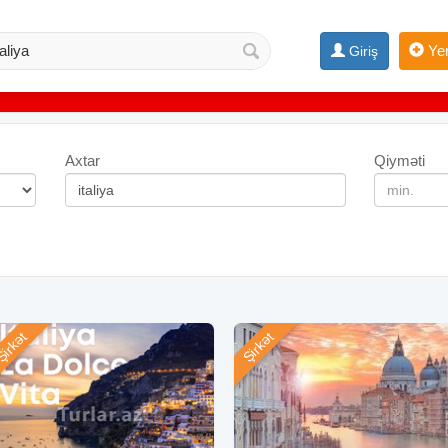
Yen
Giriş
Axtar
Qiyməti
irkət
Şirkət