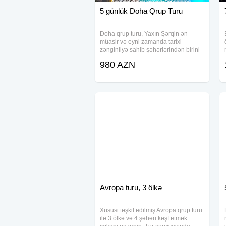
5 günlük Doha Qrup Turu
Doha qrup turu, Yaxın Şərqin ən
müasir və eyni zamanda tarixi
zənginliyə sahib şəhərlərindən birini
kəşf etmək üçün ideal seçimdir. Bu
980 AZN
turda iştirak edərək, Qətərin unikal
mədəniyyəti, memarlıq inciləri və alış-
veriş
Avropa turu, 3 ölkə
Xüsusi təşkil edilmiş Avropa qrup turu
ilə 3 ölkə və 4 şəhəri kəşf etmək