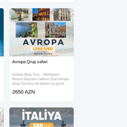
boyu
Avropa Qrup səfəri
Avropa Qrup Turu – Möhtəşəm
Novruz Bayramı Tətilinə Özəl Avropa
Qrup Turumuz ilə qitənin üç gözəl
ölkəsini – İtaliya, Macarıstan və
2650 AZN
Avstriya – peşəkar bələdçi ilə səyahət
etmək fürsətini qaçırmayın. Bu tur
çərçivəsində