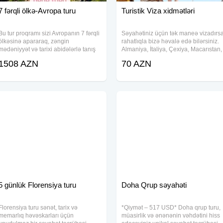
7 fərqli ölkə-Avropa turu
Turistik Viza xidmətləri
Bu tur proqramı sizi Avropanın 7 fərqli
Səyahətiniz üçün tək maneə vizadırs
ölkəsinə apararaq, zəngin
rahatlıqla bizə həvalə edə bilərsiniz.
mədəniyyət və tarixi abidələrlə tanış
Almaniya, İtaliya, Çexiya, Macarıstan,
olmağa imkan yaradır. Səfər zamanı
Avstriya, Tayland, Amerika və digər
1508 AZN
70 AZN
Macarıstan, Slovakiya, Avstriya,
ölkələrin vizasını asan şəkildə almaq
İsveçrə, Fransa, İspaniya və İtaliya
üçün bizə müraciət edin.
kimi
5 günlük Florensiya turu
Doha Qrup səyahəti
Florensiya turu sənət, tarix və
*Qiymət – 517 USD* Doha qrup turu,
memarlıq həvəskarları üçün
müasirlik və ənənənin vəhdətini hiss