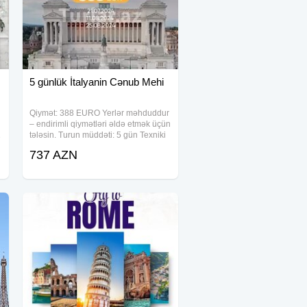
5 günlük İtalyanin Cənub Mehi
Qiymət: 388 EURO Yerlər məhduddur
– endirimli qiymətləri əldə etmək üçün
1
tələsin. Turun müddəti: 5 gün Texniki
xüsusiyyətlər və üstünlüklər: - Rahat
737 AZN
yerləşmə – Seçilmiş otellərdə yüksək
komfortlu otaqlar - Tam qidalanma