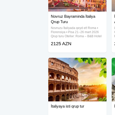
Novruz Bayraminda İtaliya
Qrup Turu
Novruzu İtaliyada qeyd et! Roma •
Florensiya • Pisa 21–26 mart 2026
Qrup turu Otellər: Roma – B&B Hotel
Roma Tuscolana San Giovanni 4★
2125 AZN
Florensiya – Hotel Mario’s 3★ Pisa –
Florensiyadan günlük səfər
İtaliyaya isti qrup tur