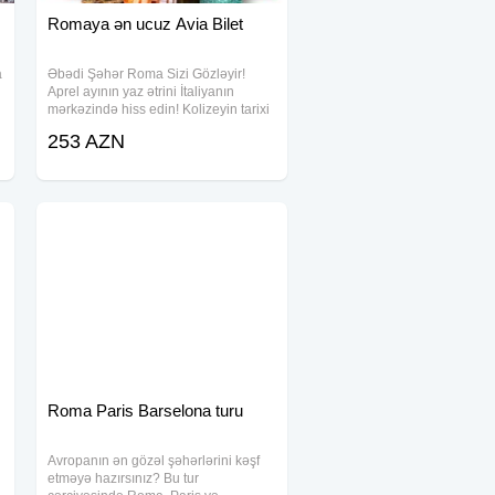
Romaya ən ucuz Avia Bilet
a
Əbədi Şəhər Roma Sizi Gözləyir!
Aprel ayının yaz ətrini İtaliyanın
mərkəzində hiss edin! Kolizeyin tarixi
möhtəşəmliyi, Trevi fəvvarəsinin sehri
253 AZN
və əfsanəvi italyan dadları cəmi bir
uçuş məsafəsindədir. Uçuş
Roma Paris Barselona turu
Avropanın ən gözəl şəhərlərini kəşf
etməyə hazırsınız? Bu tur