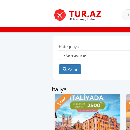
Kateqoriya
Axtar
Italiya
Şirkət
Ş