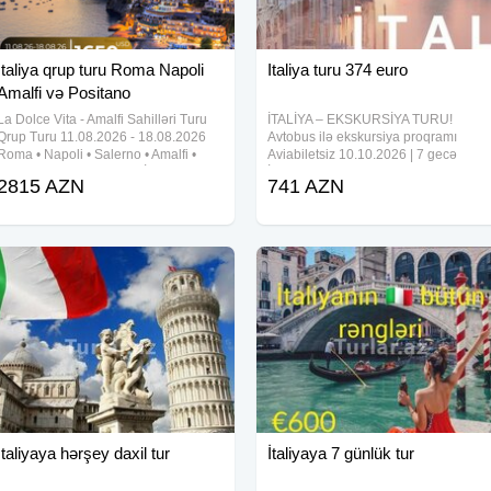
İtaliya qrup turu Roma Napoli
Italiya turu 374 euro
Amalfi və Positano
La Dolce Vita - Amalfi Sahilləri Turu
İTALİYA – EKSKURSİYA TURU!
Qrup Turu 11.08.2026 - 18.08.2026
Avtobus ilə ekskursiya proqramı
Roma • Napoli • Salerno • Amalfi •
Aviabiletsiz 10.10.2026 | 7 gecə
Positano Arzularınızdakı İtaliya
İtaliyanın ən məşhur şəhərlərini və
2815 AZN
741 AZN
səyahəti - tarix, dəniz və zövqlü
möhtəşəm atmosferini bir turda kəşf
istirahətin ideal balansı Sürətli qatar
edin! Marşrut: Roma – (Neapol və
Pompey) –
İtaliyaya hərşey daxil tur
İtaliyaya 7 günlük tur