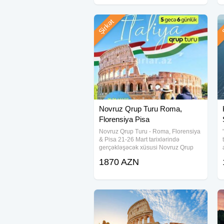
olacaqsınız
Şirkət
Ş
Novruz Qrup Turu Roma,
Florensiya Pisa
Novruz Qrup Turu - Roma, Florensiya
& Pisa 21-26 Mart tarixlərində
gerçəkləşəcək xüsusi Novruz Qrup
Turumuzla Roma küçələrinin tarixi
1870 AZN
ruhunu, Florensiyanın sənətlə dolu
atmosferini və Pisa şəhərinin
möhtəşəm