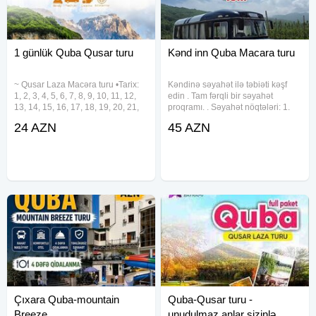
1 günlük Quba Qusar turu
Kənd inn Quba Macara turu
~ Qusar Laza Macəra turu •Tarix:
Kəndinə səyahət ilə təbiəti kəşf
1, 2, 3, 4, 5, 6, 7, 8, 9, 10, 11, 12,
edin . Tam fərqli bir səyahət
13, 14, 15, 16, 17, 18, 19, 20, 21,
proqramı. . Səyahət nöqtələri: 1.
22, 23, 24, 25, 26, 27, 28, 29, 30,
Quba Kənd Inn'ə gediş, möhtəşəm
24 AZN
45 AZN
31 Avqust •Qiymət: •Ekonom paket:
kəndsayağı səhər yeməyindən
24 azn •Standart paket: 29
sonra xüsusi bələdçi tərəfindən
kənd heyvanları
Çıxara Quba-mountain
Quba-Qusar turu -
Breeze
unudulmaz anlar sizinlə