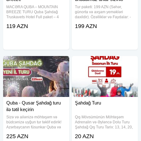
MACƏRA QUBA – MOUNTAIN
Tur paketi: 199 AZN (Səhər,
BREEZE TURU Quba Şahdağ
günorta və axşam yeməkləri
Truskavets Hotel Full paket – 4
daxildir). Özəlliklər və Faydalar: -
dəfə qidalanma Cəmi: 119 AZN
Lüks yerləşmə: 5 ulduzlu *Quba
119 AZN
199 AZN
━━━━━━━━━━━━━━ Tarixlər: 2-3, 9-
Şahdağ Truskavets Oteli*. - Tam
10, 13-14, 16-17, 23-24, 27-28,
qidalanma: Hər yemək daxil, dadlı
28-29, 29-30, 30-31 may Müddət:
və keyfiyyətli menyu. - Rahat
2
Quba - Qusar Şahdağ turu
Şahdağ Turu
ilə tətil keçirin
Sizə və ailənizə möhtəşəm və
Qış Mövsümünün Möhtəşəm
büdcənizə uyğun tur təklif edirik!
Adrenalin və Əyləncə Dolu Turu
Azərbaycanın füsunkar Quba və
Şahdağ Qış Turu Tarix: 13, 14, 20,
Qusar bölgələrini, eləcə də
21, 27, 28, 29, 30, 31 Dekabr
225 AZN
20 AZN
Şahdağ qış istirahət mərkəzini kəşf
Növbəti ay: 1, 2, 3, 4, 10, 11, 13,