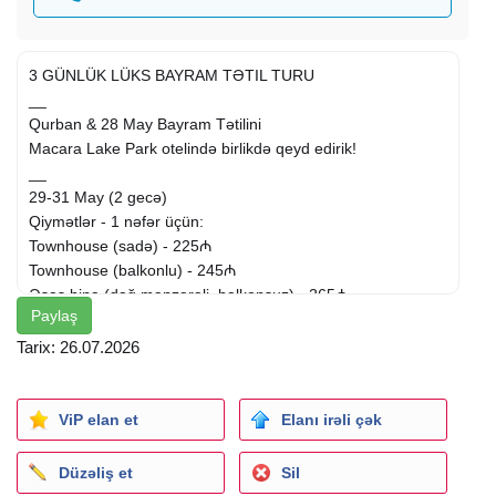
3 GÜNLÜK LÜKS BAYRAM TƏTIL TURU
__
Qurban & 28 May Bayram Tətilini
Macara Lake Park otelində birlikdə qeyd edirik!
__
29-31 May (2 gecə)
Qiymətlər - 1 nəfər üçün:
Townhouse (sadə) - 225₼
Townhouse (balkonlu) - 245₼
Əsas bina (dağ mənzərəli, balkonsuz) - 265₼
Paylaş
Əsas bina (göl mənzərəli, balkonlu) - 285₼
__
Tarix: 26.07.2026
Paketə daxildir:
5 Macara Lake Park Hotel
3 dəfə səhər yeməyi
ViP elan et
Elanı irəli çək
Komfortlu transfer
SPA: sauna, hamam, hovuz, duz otağı, jakuzi
Düzəliş et
Sil
Karaoke, fitness, canlı musiqi & şoular