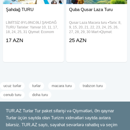
Şahdağ TURU
Quba Qusar Laza Turu
LİMİTSİZ ƏYLƏNCƏLİ ŞAHDAĞ
Qusar Laza Macəra turu •Tarix: 8,
TURU Tarixlər: Yanvar 10, 11, 17,
9, 15, 20, 21, 22, 23, 24, 25, 26,
18, 24, 25, 31 Qiymət: Econom
27, 28, 29, 30 Mart •Qiymət:
paket: 17 AZN Standart paket: 25
•Ekonom paket: 25 azn •Standart
17 AZN
25 AZN
AZN Full paket: 35 AZN Uşaq
paket: 29 azn ✓Qiymətə daxildir:
endirimləri: 0-5 yaş - pulsuz
•Nəqliyyat xidməti •Ekskursiyalar
(xidmətlərdən istifadə
•Səhər yeməyi
ucuz turlar
turlar
macara turu
trabzon turu
cenub turu
doha turu
TUR.AZ Turlar Tur paket sifarişi və Qiymətləri, Ən qaynar
Turlar üçün saytda olan Turizm xidmətləri saytda axtara
bilərsiz. TUR.AZ saytı, səyahət sevərlərə rahatlıq və seçim