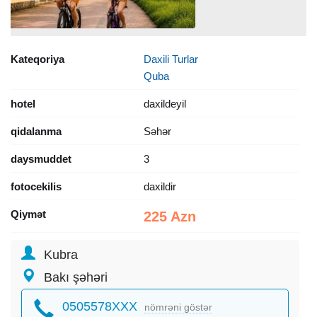
Kateqoriya
Daxili Turlar
Quba
hotel
daxildeyil
qidalanma
Səhər
daysmuddet
3
fotocekilis
daxildir
Qiymət
225 Azn
Kubra
Bakı şəhəri
0505578XXX
nömrəni göstər