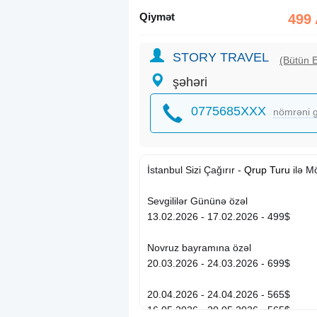
Qiymət
499
STORY TRAVEL
(Bütün E
şəhəri
0775685XXX
nömrəni g
İstanbul Sizi Çağırır -
Qrup Turu
ilə M
Sevgililər Gününə özəl
13.02.2026 - 17.02.2026 - 499$
Novruz bayramına özəl
20.03.2026 - 24.03.2026 - 699$
20.04.2026 - 24.04.2026 - 565$
16.05.2026 - 20.05.2026 - 565$