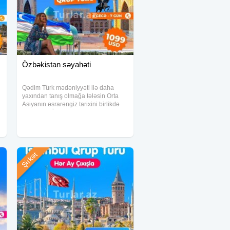
Özbəkistan səyahəti
n
Qədim Türk mədəniyyəti ilə daha
yaxından tanış olmağa tələsin Orta
Asiyanın əsrarəngiz tarixini birlikdə
kəşf edək Özbəkistan səyahəti
DAŞKƏND, BUXARA, SƏMƏRQƏND
_ Səyahət müddəti ( 6 gecə 7 gün )
Arzuladığınız məkanı
Şirkət