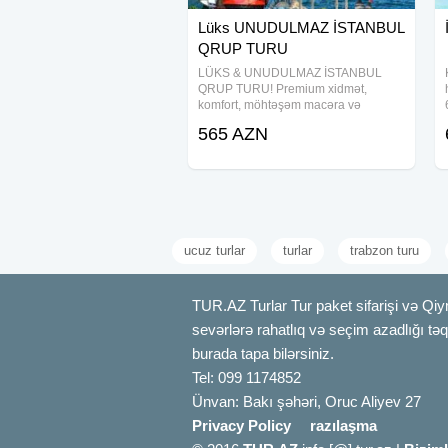
Qiymət 2 və ya 3 nəfərlik otaqda 1 nə
Lüks UNUDULMAZ İSTANBUL
QRUP TURU
LÜKS & UNUDULMAZ İSTANBUL
QRUP TURU! Premium xidmət,
komfort, möhtəşəm macəra və
əsrarəngiz sahilləri ilə sevgi və tarix
565 AZN
dolu İstanbul sizi gözləyir! Bunlar
hamısı bir paketdə! ⸻ TARİXLƏR
& QİYMƏTLƏR 10.10 - 14
ucuz turlar
turlar
trabzon turu
TUR.AZ Turlar Tur paket sifarişi və Qiy
sevərlərə rahatlıq və seçim azadlığı təqdi
burada tapa bilərsiniz.
Tel: 099 1174852
Ünvan: Bakı şəhəri, Oruc Aliyev 27
Privacy Policy
razılaşma