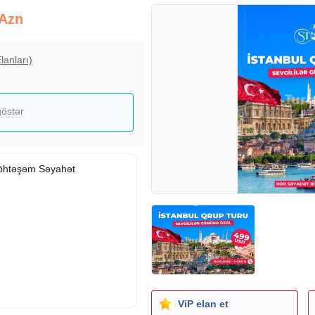
 Azn
lanları)
östər
öhtəşəm Səyahət
ViP elan et