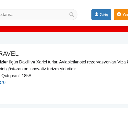
Yen
Giriş
RAVEL
izlər üçün Daxili və Xarici turlar, Aviabletlər,otel rezervasyonları,Viza 
ini göstərən ən innovativ turizm şirkətidir.
 Qutqaşınlı 185A
370