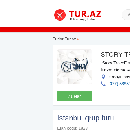
Turlar Tur.az
▸
STORY T
"Story Travel" s
turizm xidmətlər
İsmayıl bəy
(077) 5685
71 elan
Istanbul qrup turu
Elan kodu: 1823