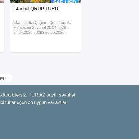
İstanbul QRUP TURU
İstanbul Sizi Çağırır - Qrup Turu ilə
Möhtəşəm Səyahət 20.04.2026 -
24.04.2026 - 629$ 20.05.2026 -
24.05.2026 - 565$ 26.05.2026 -
30.05.2026 - 629$ 06.06.2026 -
10.06.2026 - 629$ 16.06.2026 -
20.06.2026 - 629$ 06.07
qapur
axtara bilərsiz. TUR.AZ saytı, səyahət
rici turlar üçün ən uyğun variantları