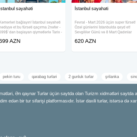
fər üçün nəzərdə tutulub
İstanbul səyahəti
İstanbul səyahəti
Kəmərləri bağlayın! İstanbul səyahəti
Fevral - Mart 2026 üçün super fürsət!
hədiyyə et bu fürsəti qaçırma 2nəfər -
Özəl günlərini İstanbulda qeyd et!
699$' dan başlayan qiymətlərlə Tarix -
Sevgililər Günü və 8 Mart Qadınlar
13.12.2025 -17.12.2025 Səyahətin
Günü İstanbul səyahəti Gediş - dönüş
699 AZN
620 AZN
müddəti - 4gecə / 5gün Möhtəşəm
aviabileti Oteldə gecələmə Səhər
kampaniya'da iştirak edən
qidalanması Vip transfer və
pekin turu
qarabag turlari
2 gunluk turlar
şrilanka
sin
mətləri, Ən qaynar Turlar üçün saytda olan Turizm xidmətləri saytda 
m edən bir tur sifarişi platformasıdır. İstər daxili turlar, istərsə də xa