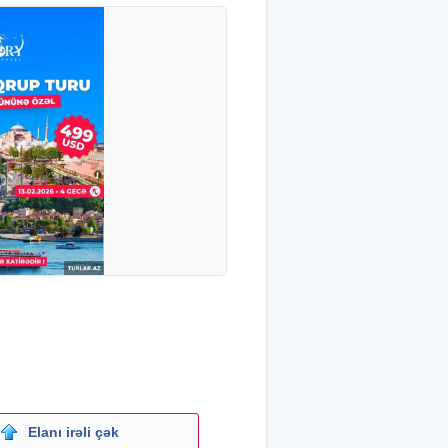
Elanı irəli çək