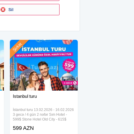
Sil
Şirkət
Istanbul turu
İstanbul turu 13.02.2026 - 16.02.2026
3 gecə / 4 gün 2 nəfər Sım Hotel -
599$ Stone Hotel Old City - 615$
A'lasofia Hotel - 616$ Hotel Bristol -
599 AZN
652$ Marmaray Hotel - 667$ New
Florenta Hotel - 667$ İnterstar Hotel