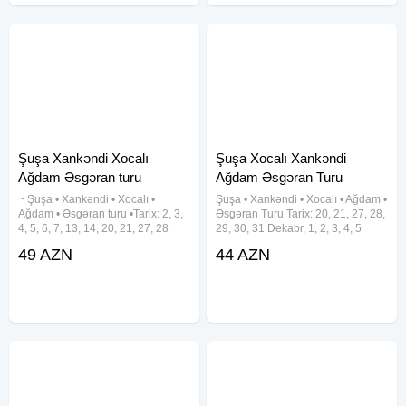
Şuşa Xankəndi Xocalı
Şuşa Xocalı Xankəndi
Ağdam Əsgəran turu
Ağdam Əsgəran Turu
~ Şuşa • Xankəndi • Xocalı •
Şuşa • Xankəndi • Xocalı • Ağdam •
Ağdam • Əsgəran turu •Tarix: 2, 3,
Əsgəran Turu Tarix: 20, 21, 27, 28,
4, 5, 6, 7, 13, 14, 20, 21, 27, 28
29, 30, 31 Dekabr, 1, 2, 3, 4, 5
Sentyabr •Qiymət: Ekonom paket:
Yanvar Qiymət: Ekonom paket: 44
49 AZN
44 AZN
49 azn Standart paket: 54 azn
azn Standart paket: 49 azn
✓Qiymətə daxildir: •Nəqliyyat
Qiymətə daxildir: •Nəqliyyat
xidməti •Portal
xidməti •Portal