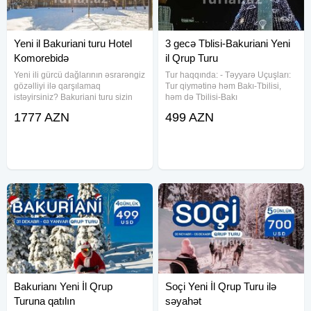
Yeni il Bakuriani turu Hotel
3 gecə Tblisi-Bakuriani Yeni
Komorebidə
il Qrup Turu
Yeni ili gürcü dağlarının əsrarəngiz
Tur haqqında: - Təyyarə Uçuşları:
gözəlliyi ilə qarşılamaq
Tur qiymətinə həm Bakı-Tbilisi,
istəyirsiniz? Bakuriani turu sizin
həm də Tbilisi-Bakı
üçün ideal seçimdir! Rahatlıq və
istiqamətlərindəki uçuşlar daxildir
1777 AZN
499 AZN
yüksək keyfiyyətlə dolu 4 ulduzlu
(əl yükü limiti 10 kq). - Yerləşmə: 3
Hotel Komorebidə unudulmaz bir
gecə Tbilisidə mərkəzi oteldə
tətil sizi gözləyir
gecələmə. - Transferlər:
Bakurianı Yeni İl Qrup
Soçi Yeni İl Qrup Turu ilə
Turuna qatılın
səyahət