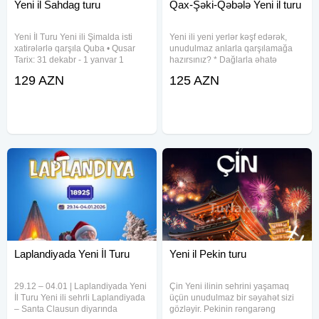
Yeni il Sahdag turu
Qax-Şəki-Qəbələ Yeni il turu
Yeni İl Turu Yeni ili Şimalda isti
Yeni ili yeni yerlər kəşf edərək,
xatirələrlə qarşıla Quba • Qusar
unudulmaz anlarla qarşılamağa
Tarix: 31 dekabr - 1 yanvar 1
hazırsınız? * Dağlarla əhatə
yanvar - 2 yanvar Müddət: 2 gün /
olunmuş, möhtəşəm mənzərəli, 5
129 AZN
125 AZN
1 gecə Qiymət:129 AZN (2 nəfərlik
ulduzlu Hilltop Heaven Hoteldə
otaqda, 1 nəfər üçün) Tura son
fərqli yeni il istirahəti sizləri
qeydiyyat 20 dekabr
gözləyir * QAX ŞƏKİ QƏBƏLƏ
Laplandiyada Yeni İl Turu
Yeni il Pekin turu
29.12 – 04.01 | Laplandiyada Yeni
Çin Yeni ilinin sehrini yaşamaq
İl Turu Yeni ili sehrli Laplandiyada
üçün unudulmaz bir səyahət sizi
– Santa Clausun diyarında
gözləyir. Pekinin rəngarəng