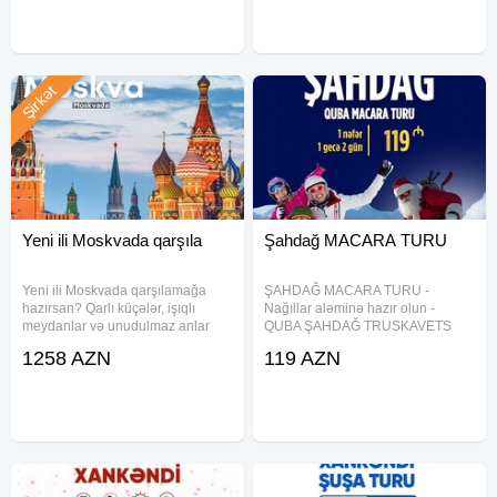
planlaşdırmaq və əyləncəni
QİYMƏTƏ DAXİLDİR: -
artırmaq
Şirkət
Yeni ili Moskvada qarşıla
Şahdağ MACARA TURU
Yeni ili Moskvada qarşılamağa
ŞAHDAĞ MACARA TURU -
hazırsan? Qarlı küçələr, işıqlı
Nağıllar aləminə hazır olun -
meydanlar və unudulmaz anlar
QUBA ŞAHDAĞ TRUSKAVETS
Səyahət tarixləri:29.12.2025 -
OTEL - 119 ₼ ( 1 gəcə 2 gün)
1258 AZN
119 AZN
04.01.2026 Uçuş detalları: Bakı-
Səhər, günorta, axşam yeməyi
Moskva( ZIA): 21:30 - 23:55
daxildir. 189₼ (2 gecə 3 gün) -
Moskva ( ZIA) - Bakı: 00:45 -
Turun tarixləri: ︎ 13-14 Dekabr (qış
sezon açılışı) ︎