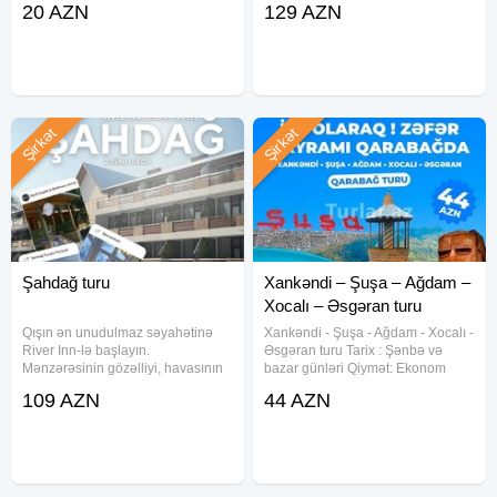
20 AZN
129 AZN
paket: 25 AZN Full paket: 39 azn -
HOTEL 5* 169 azn. QARABAĞ
Qiymətə Daxildir: Səhər yeməyi
HOTEL 4* 139 azn. Çinar HOTEL
(standart
4* 139 azn. CAHAN HOTEL 4*
129 azn. Qiymətə daxildir * ⁠Portal
Şirkət
Şirkət
Şahdağ turu
Xankəndi – Şuşa – Ağdam –
Xocalı – Əsgəran turu
Qışın ən unudulmaz səyahətinə
Xankəndi - Şuşa - Ağdam - Xocalı -
River Inn-lə başlayın.
Əsgəran turu Tarix : Şənbə və
Mənzərəsinin gözəlliyi, havasının
bazar günləri Qiymət: Ekonom
təmizliyi və hüzur dolu River Inn
paket: 44 azn. Standart paket: 49
109 AZN
44 AZN
Resort otelə 2 günlük səyahət Sizi
azn. Qiymətə daxildir: Portal
gözləyir. Açılış turu: 13-14 dekabr
qeydiyyatı Nəqliyyat xidməti
Turun qiyməti: 109 AZN (2
Ekskursiyalar Tur rəhbəri Səhər