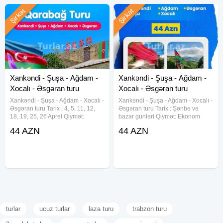
Şirkət
Şirkət
Xankəndi - Şuşa - Ağdam -
Xankəndi - Şuşa - Ağdam -
Xocalı - Əsgəran turu
Xocalı - Əsgəran turu
Xankəndi - Şuşa - Ağdam - Xocalı -
Xankəndi - Şuşa - Ağdam - Xocalı -
Əsgəran turu Tarix : 4, 5, 11, 12,
Əsgəran turu Tarix : Şənbə və
18, 19, 25, 26 Aprel Qiymət:
bazar günləri Qiymət: Ekonom
Ekonom paket: 44 azn. Standart
paket: 44 azn. Standart paket: 49
44 AZN
44 AZN
paket: 49 azn. Qiymətə daxildir:
azn. Qiymətə daxildir: Portal
Portal qeydiyyatı Nəqliyyat xidməti
qeydiyyatı Nəqliyyat xidməti
Ekskursiyalar Tur
Ekskursiyalar Tur rəhbəri Səhər
turlar
ucuz turlar
laza turu
trabzon turu