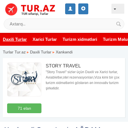
Daxili Turlar
Xarici Turlar
Turizm xidmətləri
Turizm Məlu
Turlar Tur.az
▸
Daxili Turlar
▸
Xankəndi
STORY TRAVEL
"Story Travel" sizlər üçün Daxili və Xarici turlar,
Aviabletlər,otel rezervasyonları,Viza kimi bir çox
turizm xidmətlərini göstərən ən innovativ turizm
şirkətidir.
71 elan