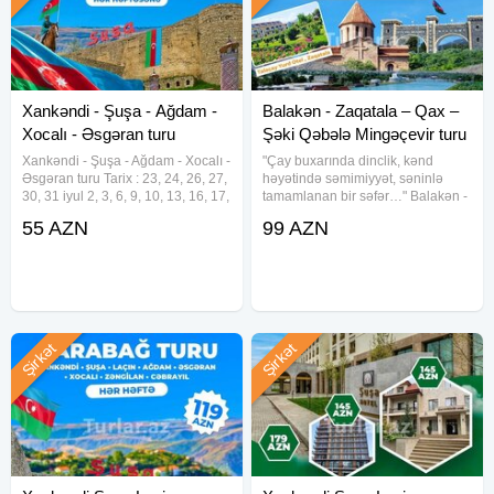
Xankəndi - Şuşa - Ağdam -
Balakən - Zaqatala – Qax –
Xocalı - Əsgəran turu
Şəki Qəbələ Mingəçevir turu
Xankəndi - Şuşa - Ağdam - Xocalı -
"Çay buxarında dinclik, kənd
Əsgəran turu Tarix : 23, 24, 26, 27,
həyətində səmimiyyət, səninlə
30, 31 iyul 2, 3, 6, 9, 10, 13, 16, 17,
tamamlanan bir səfər…" Balakən -
20, 23, 24, 27, 30, 31 Avqust
Zaqatala – Qax – Şəki-Qəbələ-
55 AZN
99 AZN
Qiymət: Ekonom paket: 55 azn.
Mingəçevir | 2 Günlük Daxili Tur 1
Standart paket: 60 azn. Qiymətə
gecə / 2 gün – Cəmi 99 AZN
TARİXLƏR: (18-19 / 25-26
Şirkət
Şirkət