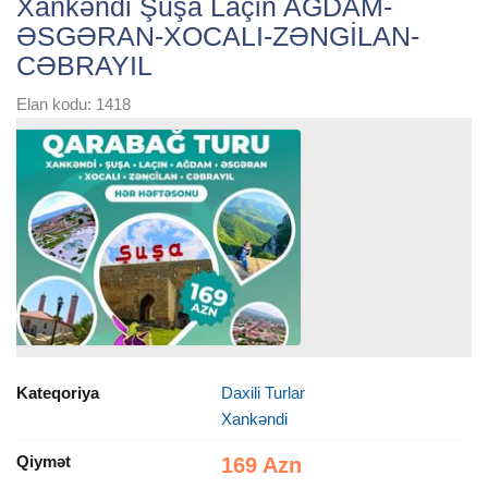
Xankəndi Şuşa Laçin AĞDAM-
ƏSGƏRAN-XOCALI-ZƏNGİLAN-
CƏBRAYIL
Elan kodu: 1418
Kateqoriya
Daxili Turlar
Xankəndi
Qiymət
169 Azn