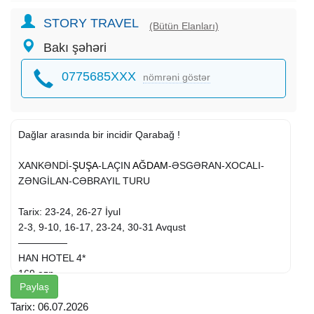
STORY TRAVEL
(Bütün Elanları)
Bakı şəhəri
0775685XXX
nömrəni göstər
Dağlar arasında bir incidir Qarabağ !
XANKƏNDİ-
ŞUŞA
-LAÇIN
AĞDAM
-ƏSGƏRAN-XOCALI-
ZƏNGİLAN-CƏBRAYIL TURU
Tarix: 23-24, 26-27 İyul
2-3, 9-10, 16-17, 23-24, 30-31 Avqust
—————
HAN HOTEL 4*
169 azn.
Paylaş
ŞUŞA HOTEL 5*
199 azn.
Tarix: 06.07.2026