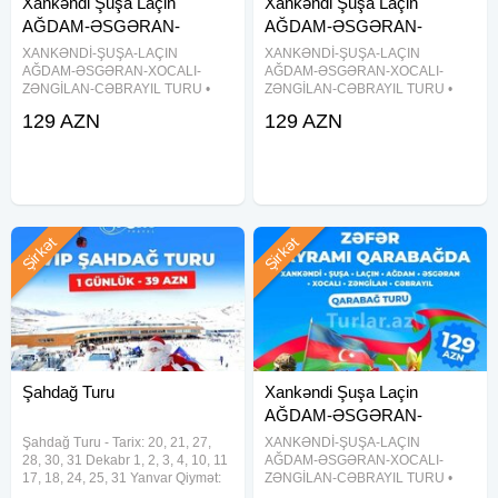
Xankəndi Şuşa Laçin
Xankəndi Şuşa Laçin
AĞDAM-ƏSGƏRAN-
AĞDAM-ƏSGƏRAN-
XOCALI
XOCALI-ZƏNGİLAN-
XANKƏNDİ-ŞUŞA-LAÇIN
XANKƏNDİ-ŞUŞA-LAÇIN
AĞDAM-ƏSGƏRAN-XOCALI-
CƏBRAYIL T
AĞDAM-ƏSGƏRAN-XOCALI-
ZƏNGİLAN-CƏBRAYIL TURU •
ZƏNGİLAN-CƏBRAYIL TURU •
*Tarix: HƏR HƏFTƏ SONU - ŞUŞA
Tarix: 22-23, 9-30 Noyabr —-
129 AZN
129 AZN
HOTEL 5* 169 azn. QARABAĞ
ŞUŞA HOTEL 5* 169 azn.
HOTEL 4* 139 azn. Çinar HOTEL
QARABAĞ HOTEL 4* 139 azn.
4* 139 azn. CAHAN HOTEL 4*
Çinar HOTEL 4* 139 azn. CAHAN
129 azn. Qiymətə daxildir * ⁠Portal
HOTEL 4* 129 azn. Qiymətə
daxildir * ⁠Portal
Şirkət
Şirkət
Şahdağ Turu
Xankəndi Şuşa Laçin
AĞDAM-ƏSGƏRAN-
XOCALI-ZƏNGİLAN-
Şahdağ Turu - Tarix: 20, 21, 27,
XANKƏNDİ-ŞUŞA-LAÇIN
28, 30, 31 Dekabr 1, 2, 3, 4, 10, 11
CƏBRAYIL
AĞDAM-ƏSGƏRAN-XOCALI-
17, 18, 24, 25, 31 Yanvar Qiymət:
ZƏNGİLAN-CƏBRAYIL TURU •
Ekonom paket: 20 AZN Standart
*Tarix: HƏR HƏFTƏ SONU - ŞUŞA