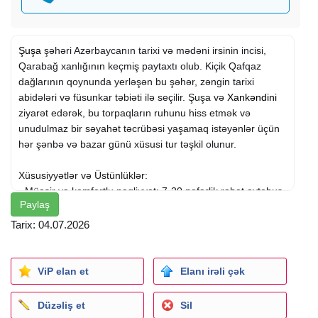
Şuşa
şəhəri Azərbaycanın tarixi və mədəni irsinin incisi,
Qarabağ xanlığının keçmiş paytaxtı olub. Kiçik Qafqaz
dağlarının qoynunda yerləşən bu şəhər, zəngin tarixi
abidələri və füsunkar təbiəti ilə seçilir. Şuşa və
Xankəndini
ziyarət edərək, bu torpaqların ruhunu hiss etmək və
unudulmaz bir səyahət təcrübəsi yaşamaq istəyənlər üçün
hər şənbə və bazar günü xüsusi tur təşkil olunur.
Xüsusiyyətlər və Üstünlüklər:
- Müasir və komfortlu nəqliyyat: 7-20 nəfərlik rahat avtobus
Paylaş
və mikroavtobuslarla daşınma.
- Sürətli və təhlükəsiz keçid: İşğaldan azad olunmuş
Tarix: 04.07.2026
ərazilərə giriş üçün rəsmi portal qeydiyyatı.
- Premium otel xidməti: ULUS otelində komfortlu gecələmə,
səhər və axşam yeməkləri daxil.
ViP elan et
Elanı irəli çək
- Təcrübəli bələdçi: Hər nöqtənin tarixi və əhəmiyyəti
haqqında ətraflı məlumat verilir.
Düzəliş et
Sil
- Beynəlxalq turistlər üçün müraciət imkanı: Xarici