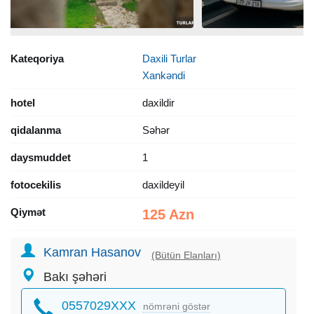
Kateqoriya
Daxili Turlar
Xankəndi
hotel
daxildir
qidalanma
Səhər
daysmuddet
1
fotocekilis
daxildeyil
Qiymət
125 Azn
Kamran Hasanov
(Bütün Elanları)
Bakı şəhəri
0557029XXX
nömrəni göstər