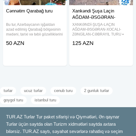
Cənnətim Qarabağ turu
Xankəndi Şuşa Laçin
AĞDAM-ƏSGƏRAN-
XOCALI-ZƏNGİLAN-
Bu tur, Azərbaycanın işğaldan
XANKƏNDİ-ŞUŞA-LAÇIN
azad edilmiş Qarabağ bölgəsinin
CƏBRAYIL
AĞDAM-ƏSGƏRAN-XOCALI-
mədəni, tarixi və təbii gözəlliklərini
ZƏNGİLAN-CƏBRAYIL TURU •
kəşf etmək üçün nəzərdə tutulmuş
Tarix: Hər həftə sonu - ŞUŞA
50 AZN
125 AZN
xüsusi bir səyahət təklifidir. Turun
HOTEL 5* 169 azn. QARABAĞ
marşrutu Xankəndi, Ağdam,
HOTEL 4* 125 azn. Çinar HOTEL
Əsgəran, Şuşa, Laçın,
4* 139 azn. CAHAN HOTEL 4*
129 azn. Qiymətə daxildir * ⁠Portal
turlar
ucuz turlar
cenub turu
2 gunluk turlar
goygol turu
istanbul turu
TUR.AZ Turlar Tur paket sifarişi və Qiymətləri, Ən qaynar
Turlar üçün saytda olan Turizm xidmətləri saytda axtara
bilərsiz. TUR.AZ saytı, səyahət sevərlərə rahatlıq və seçim