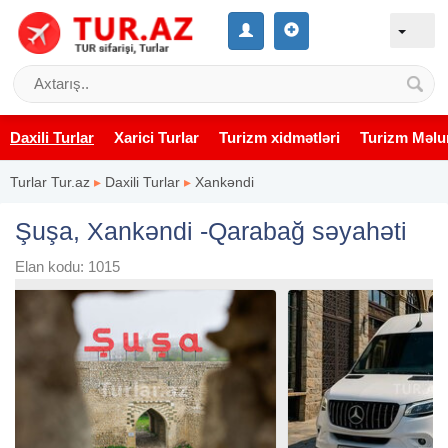
Daxili Turlar
Xarici Turlar
Turizm xidmətləri
Turizm Məlu
Turlar Tur.az
▸
Daxili Turlar
▸
Xankəndi
Şuşa, Xankəndi -Qarabağ səyahəti
Elan kodu: 1015