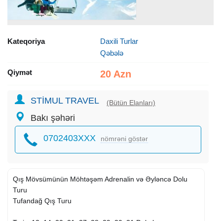
Kateqoriya
Daxili Turlar
Qəbələ
Qiymət
20 Azn
STİMUL TRAVEL
(Bütün Elanları)
Bakı şəhəri
0702403XXX
nömrəni göstər
Qış Mövsümünün Möhtəşəm Adrenalin və Əyləncə Dolu
Turu
Tufandağ Qış Turu