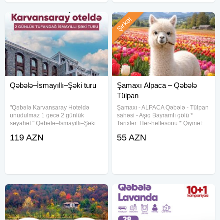
Şirkət
Qəbələ–İsmayıllı–Şəki turu
Şamaxı Alpaca – Qəbələ
Tülpan
"Qəbələ Karvansaray Hoteldə
Şamaxı - ALPACA Qəbələ - Tülpan
unudulmaz 1 gecə 2 günlük
sahəsi - Aşıq Bayramlı gölü *
səyahət." Qəbələ–İsmayıllı–Şəki
Tarixlər: Hər-həftəsonu * Qiymət:
turu Qəbələ Karvansaray Hotel
55 ₼ (1 nəfər üçün) * Qiymətə
119 AZN
55 AZN
Qiymət: • 119 AZN – Standart paket
daxildir: * Vip nəqliyyat * Səhər
Tur tarixləri: 1 gecə / 2 günlük 13-
yeməyi * Tur rəhbəri * Alpaka
14 / 20-21
fermasına giriş