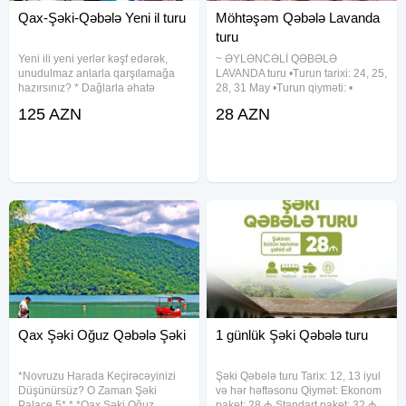
Qax-Şəki-Qəbələ Yeni il turu
Möhtəşəm Qəbələ Lavanda
turu
Yeni ili yeni yerlər kəşf edərək,
~ ƏYLƏNCƏLİ QƏBƏLƏ
unudulmaz anlarla qarşılamağa
LAVANDA turu •Turun tarixi: 24, 25,
hazırsınız? * Dağlarla əhatə
28, 31 May •Turun qiyməti: •
olunmuş, möhtəşəm mənzərəli, 5
Ekonom paket: 28 azn • Standart
125 AZN
28 AZN
ulduzlu Hilltop Heaven Hoteldə
paket: 32 azn • Giriş daxil: 39 azn
fərqli yeni il istirahəti sizləri
✓Qiymətə daxildir: • Nəqliyyat
gözləyir * QAX ŞƏKİ QƏBƏLƏ
xidməti • Səhər yeməyi (standart
Qax Şəki Oğuz Qəbələ Şəki
1 günlük Şəki Qəbələ turu
*Novruzu Harada Keçirəcəyinizi
Şəki Qəbələ turu Tarix: 12, 13 iyul
Düşünürsüz? O Zaman Şəki
və hər həftəsonu Qiymət: Ekonom
Palace 5* * *Qax Şəki Oğuz
paket: 28 ₼ Standart paket: 32 ₼