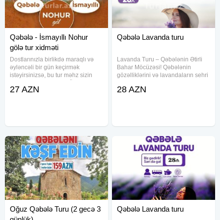
Qəbələ - İsmayıllı Nohur
Qəbələ Lavanda turu
gölə tur xidməti
Dostlarınızla birlikdə maraqlı və
Lavanda Turu – Qəbələnin Ətirli
əyləncəli bir gün keçirmək
Bahar Möcüzəsi! Qəbələnin
istəyirsinizsə, bu tur məhz sizin
gözəlliklərini və lavandaların sehri
üçün! Qiymət: 27 AZN Ödənişə
ilə dolu günü yaşamaq üçün
27 AZN
28 AZN
daxildir: - Komfortlu nəqliyyat:
qeydiyyata tələsin! Yerlər
Rahat oturacaqlar, təmiz və
məhduddur! Tarixlər: 21, 22, 26,
təhlükəsiz şəraitlə. - Tur rəhbər:
28, 29 İyun və 5, 6 İyul 6-12 yaş
Oğuz Qəbələ Turu (2 gecə 3
Qəbələ Lavanda turu
günlük)