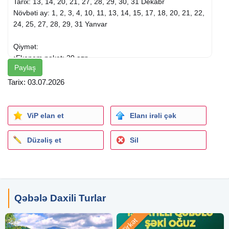
Tarix: 13, 14, 20, 21, 27, 28, 29, 30, 31 Dekabr
Növbəti ay: 1, 2, 3, 4, 10, 11, 13, 14, 15, 17, 18, 20, 21, 22,
24, 25, 27, 28, 29, 31 Yanvar
Qiymət:
•Ekonom paket: 20 azn
Paylaş
•Standart paket: 25 azn
Tarix: 03.07.2026
Ekskursiyalar:
Tufandağ turizim kompleksi
Yenilənmiş Nohur göl
ViP elan et
Elanı irəli çək
Qiymətə Daxildir:
Düzəliş et
Sil
•Rahat nəqliyyat
•Tur bələdçisi
•Turizm kompleksinə giriş
•Səhər yeməyi (standart paketə daxildir)
•Axşam çay süfrəsi
Qəbələ Daxili Turlar
•Diskoteka
•Yol boyu maraqlı oyunlar və turun aktiv iştirakçısına
Şirkət
hədiyyə