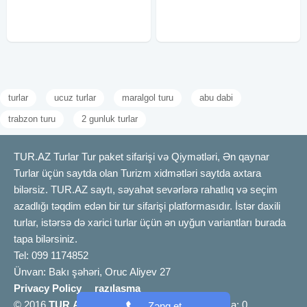
(Xalxal) TURU 1 günlük tur – 45
QƏBƏLƏ ŞƏHƏR TURU 1
AZN (səhər
GÜNLÜK TUR - 45 AZN (səhər
yeməyi
turlar
ucuz turlar
maralgol turu
abu dabi
trabzon turu
2 gunluk turlar
TUR.AZ Turlar Tur paket sifarişi və Qiymətləri, Ən qaynar
Turlar üçün saytda olan Turizm xidmətləri saytda axtara
bilərsiz. TUR.AZ saytı, səyahət sevərlərə rahatlıq və seçim
azadlığı təqdim edən bir tur sifarişi platformasıdır. İstər daxili
turlar, istərsə də xarici turlar üçün ən uyğun variantları burada
tapa bilərsiniz.
Tel: 099 1174852
Ünvan: Bakı şəhəri, Oruc Aliyev 27
Privacy Policy
razılaşma
© 2016
TUR.AZ
info [@] tur.az |
Bizimlə əlaqə
a: 0
Zəng et