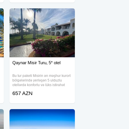
Qaynar Misir Turu, 5* otel
Bu tur paketi Misirin ən məşhur kurort
bölgələrində yerləşən 5 ulduzlu
otellərdə konforlu və lüks istirahət
təklif edir. Paketə daxil olan bütün
657 AZN
otellər yüksək standartlara malikdir və
müxtəlif əlavə xidmətlər təqdim