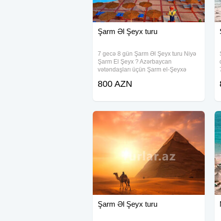
Şarm Əl Şeyx turu
7 gecə 8 gün Şarm Əl Şeyx turu Niyə
Şarm El Şeyx ? Azərbaycan
vətəndaşları üçün Şarm el-Şeyxə
birbaşa uçuş Azal ilə gediş və
800 AZN
vizasizdir İlin hər fəsli yay: Bura qışın
ortasında belə günəş vannası qəbul
etmək və dənizdə
Şarm Əl Şeyx turu