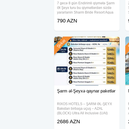
7 gecə 8 gün Endirimli qiymətə Şarm
Əl Şeyx turu bu qiymətlərdən sizdə
yararlanin Sharm Bride Resort Aqua
Park & Spa (ex. Aqua Hotel Resort &
790 AZN
Spa) 4* -790 azn Sharming Inn Hotel
4*-800 azn Tivoli Hotel Aqua Park
Şirkət
Ş
Şarm əl-Şeyxə qaynar paketlər
RIXOS HOTELS – ŞARM ƏL-ŞEYX
Bakıdan birbaşa uçuş – AZAL
(BLOCK) Ultra All Inclusive (UAI)
24.08.2026 • 9 gecə Swissotel Sharm
2686 AZN
El Sheikh 5★ – 1 849 USD-dən Rixos
Radamis Sharm El Sheikh 5★ – 1