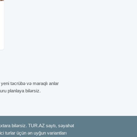
k yeni təcrübə və maraqlı anlar
u planlaya bilərsiz.
axtara bilərsiz. TUR.AZ saytı, səyahət
rici turlar üçün ən uyğun variantları