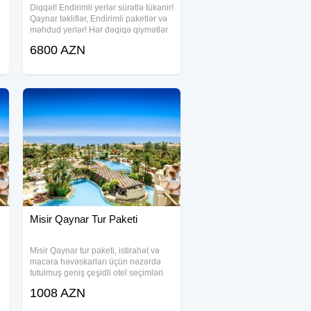
Diqqət! Endirimli yerlər sürətlə tükənir!
Qaynar təkliflər, Endirimli paketlər və
məhdud yerlər! Hər dəqiqə qiymətlər
dəyişir və yerlər tükənir! İndi sifariş
6800 AZN
edin – sonra gec ola bilər!
Gecikməyin – həm cibiniz,
Misir Qaynar Tur Paketi
Misir Qaynar tur paketi, istirahət və
macəra həvəskarları üçün nəzərdə
tutulmuş geniş çeşidli otel seçimləri
və rahat xidmətlər təqdim edir. Bu tur
1008 AZN
paketi həm istirahət, həm də
əyləncəni bir araya gətirərək, yüksək