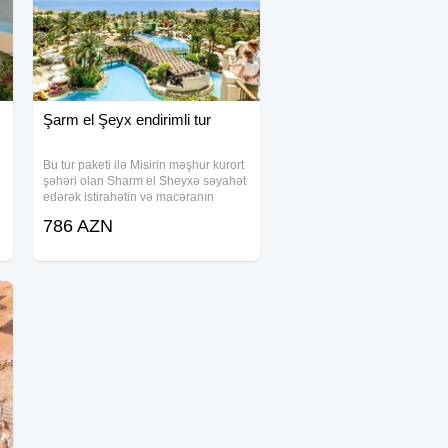
Şarm el Şeyx endirimli tur
Bu tur paketi ilə Misirin məşhur kurort
şəhəri olan Sharm el Sheyxə səyahət
edərək istirahətin və macəranın
tamamlığını yaşaya bilərsiniz. Paketə
786 AZN
daxil olan otellər müxtəlif
kateqoriyalarda təqdim olunur və hər
bir otel