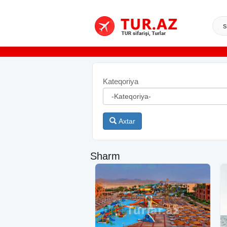
Kateqoriya
Axtar
Sharm