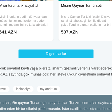
Misir turu, tarixi səyahət
Misire Qaynar Tur fürsəti
Misir, fironların qədim dünyasından
Misirə Qaynar Tur təklif etdiyi lüks və
müasir turizm mərkəzlərinə qədər
rahat istirahət seçimləri ilə diqqət
zəngin mədəni irsi və tarixi abidələri
çəkir. Təqdim olunan otellərin hər biri
ilə tanınan unikal bir səyahət
müxtəlif ehtiyaclarınıza uyğun olaraq
641 AZN
587 AZN
məkanıdır. İsti iqlimi, firuzəyi sahilləri
seçilmişdir. Hər bir paketin qiymətinə
və möhtəşəm kurortları ilə həm
aviabilet (gediş-dönüş),
Digər elanlar
zərək səyahət keyfi yaşa bilərsiz. sharm gəzməli yerləri ziyarət edərə
AZ saytında çox münasibdir, hər istəyə uyğun qiymətlərlə səhayət tur
ravel
laplandiya
tayland turu
mətləri, Ən qaynar Turlar üçün saytda olan Turizm xidmətləri saytda 
m edən bir tur sifarişi platformasıdır. İstər daxili turlar, istərsə də xa