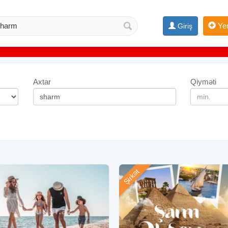
Yen
Giriş
Axtar
Qiyməti
Şirkət