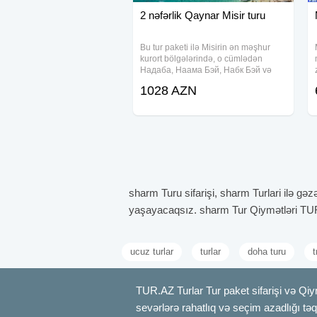
2 nəfərlik Qaynar Misir turu
Bu tur paketi ilə Misirin ən məşhur
kurort bölgələrində, o cümlədən
Haдаба, Наама Бэй, Набк Бэй və
Şeyk Sahili kimi məkanlarda yerləşən
1028 AZN
seçilmiş otellərdə konforlu və
unudulmaz bir tətil təcrübəsi yaşaya
bilərsiniz.
sharm Turu sifarişi, sharm Turlari ilə gə
yaşayacaqsız. sharm Tur Qiymətləri TUR.
ucuz turlar
turlar
doha turu
t
TUR.AZ Turlar Tur paket sifarişi və Qiy
sevərlərə rahatlıq və seçim azadlığı təqdi