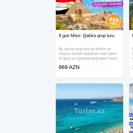
8 gün Misir- Qahirə qrup turu
Bu xüsusi qrup turu ilə Misirin ən
məşhur turistik məkanları olan Şarm
Al Şeyx və Qahirəni kəşf edin! Turun
qiyməti 869 USD-dir və yalnız 269
869 AZN
USD ilkin ödəniş ilə bu unikal
təcrübədən yararlana bilərsiniz.
Texniki