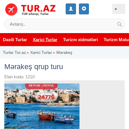
Daxili Turlar
Xarici Turlar
Turizm xidmətləri
Turizm Məlu
Turlar Tur.az
▸
Xarici Turlar
▸
Mərakeş
Mərakeş qrup turu
Elan kodu: 1210