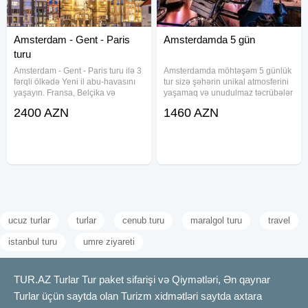
Amsterdam - Gent - Paris
Amsterdamda 5 gün
turu
Amsterdam - Gent - Paris turu ilə 3
Amsterdamda möhtəşəm 5 günlük
fərqli ölkədə Yeni il abu-havasını
tur sizə şəhərin unikal atmosferini
yaşayın. Fransa, Belçika və
yaşamaq və unudulmaz təcrübələr
Niderlandın tarixi və mədəni
qazanmaq imkanı yaradır. Turun
2400 AZN
1460 AZN
zənginliklərini kəşf edərək
qiymətinə aşağıdakılar daxildir: -
unudulmaz bir səyahət edin. Tur
Aviabilet – Türk Hava Yolları ilə
paketinə aşağıdakı xidmətlər
uçuş (20 kq baqaj + 8
ucuz turlar
turlar
cenub turu
maralgol turu
travel
istanbul turu
umre ziyareti
TUR.AZ Turlar Tur paket sifarişi və Qiymətləri, Ən qaynar
Turlar üçün saytda olan Turizm xidmətləri saytda axtara