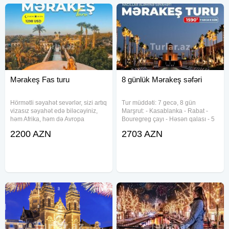
şəhərlərindən biri olan Fasa doğru yola düşmə
Gəldikdən sonra YUNESKO siyahısında olan Mədinəyə
bələdçili gəzinti turuna başlayın Mərakeşin mənəvi
məkanlarından Əl-Qaraviyyin Universitetini, dəri
zavodlarını, mədrəsələri və sənətkarların
məhəllələrini kəşf edin.
Mərakeş Fas turu
8 günlük Mərakeş səfəri
Hörmətli səyahət sevərlər, sizi artıq
Tur müddəti: 7 gecə, 8 gün
vizasız səyahət edə biləcəyiniz,
Marşrut: - Kasablanka - Rabat -
həm Afrika, həm də Avropa
Bouregreg çayı - Həsən qalası - 5
qitələrinin kəsişməsində yerləşən,
Məhəmməd Movzeleyi - Mavi
2200 AZN
2703 AZN
Qərb və Şərq mədəniyyətinin
şəhər – Şafşavan - Babul-əl-
harmonik birləşdiyi Mərakeşə -
Makhzen - Attarina mədrəsəsi -
Fas şəhərinə unudulmaz bir
Karauni universiteti - Nejarin
meydanı -