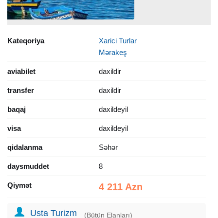
Kateqoriya
Xarici Turlar
Mərakeş
aviabilet
daxildir
transfer
daxildir
baqaj
daxildeyil
visa
daxildeyil
qidalanma
Səhər
daysmuddet
8
Qiymət
4 211 Azn
Usta Turizm
(Bütün Elanları)