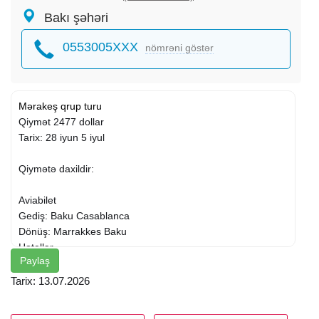
Bakı şəhəri
0553005XXX
nömrəni göstər
Mərakeş
qrup turu
Qiymət 2477 dollar
Tarix: 28 iyun 5 iyul
Qiymətə daxildir:
Aviabilet
Gediş: Baku Casablanca
Dönüş: Marrakkes Baku
Hotellər
Paylaş
Şəhərlər arası transfer
Bələdçi Azərbaycandan gedən
Tarix: 13.07.2026
Bələdçi yerli bələdçi
Havalimanı otel otel Havalimanı transfer