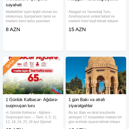
Valideynlər üçün qiymətə giriş biletləri daxil deyil.
səyahəti
3_15 yaş uşaqlara uyğundur
Məktəblilər üçün təşkil olunan bu
Atəşgah və Yanardağ Turu,
Yalnız 1 müəllim və 1_2 yaşlı körpələr ödənişsizdir
ekskursiya, İçərişəhərin tarixi və
Azərbaycanın unikal təbiət və
Rayon turlarına fərdi şəkildə qoşula bilərsiz
mədəni irsini daha yaxından
mədəni irsini kəşf etmək istəyən
tanımaq üçün ideal fürsətdir. Turun
həm xaricilər, həm yerlilər, həm də
Rayon turlarıa istəyə uyğun səhər yeməyi
8 AZN
15 AZN
qiyməti 8 AZN-dir və bu qiymətə
məktəblilər üçün təşkil olunan
Avtobus məktəb və ya bağçadan yola düşür və yenidən
aşağıdakı xidmətlər daxildir: -
maraqlı və təlimatlı bir səyahət
Nəqliyyat xidməti:
çıxış nöqtəsinə qayıdır
təcrübəsidir. Tur zamanı
Proqramın müddəti 5saatdır( gediş_dönüş daxil olmaq şərti
ilə )
Şirkət
Yüksək xidmət və keyfiyyətlə xidmətinizdəyik.
1 Günlük Kəlbəcər- Ağdərə-
1 gün Bakı və ətrafı
suqovuşan turu
ziyarətgahlar
•1 Günlük Kəlbəcər - Ağdərə -
Bu tur, Bakı və ətraf ərazilərdə
Suqovuşan turu — Tarix: 4, 5, 11,
yerləşən 17 müqəddəs məkanı bir
12, 18, 19, 25, 26 İyul Qiymət:
gün ərzində ziyarət etmək imkanı
•Ekonom paket: 65 azn •Standart
yaradır. Xüsusilə qadın zəvvarlar