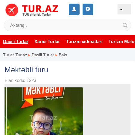
Daxili Turlar
Xarici Turlar
Turizm xidmətləri
Turizm Məlu
Turlar Tur.az
▸
Daxili Turlar
▸
Bakı
Məktəbli turu
Elan kodu: 1223