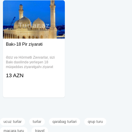
Bakı-18 Pir ziyarəti
Əziz və Hörmətli Zəvvarlar, sizi
Bakı daxilində yerləşən 18
müqəddəs ziyarətgahı ziyarət
etmək üçün turlarımıza dəvət
13 AZN
edirik. Bu tur hər həftə təşkil olunur
və zəvvarların rahatlığı üçün hər
şey təmin edilir. Texniki
ucuz turlar
turlar
qarabag turlari
qrup turu
macara turu
travel