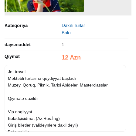
Kateqoriya
Daxili Turlar
Bakı
daysmuddet
1
Qiymət
12 Azn
Jet travel
Mǝktǝbli turlarına qeydiyyat başladı
Muzey, Qoruq, Piknik, Tarixi Abidǝlǝr, Masterclasslar
Qiymǝtǝ daxildir
Vip nǝqliyyat
Bǝlǝdçixidmǝt (Az.Rus.İng)
Giriş biletlǝr (valideynlǝrǝ daxil deyil)
Foto çǝkiliş