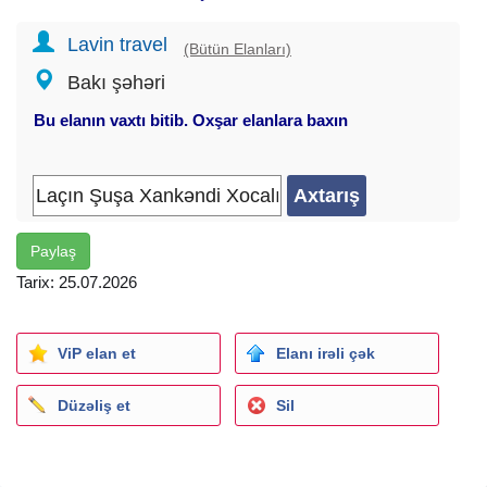
Standart paketdə səhər yeməyi
Lavin travel
Tur rəhbəri
(Bütün Elanları)
Yolboyu musiqi və maarifləndirici söhbətlər
Bakı şəhəri
Gəziləcək yerlər:
Bu elanın vaxtı bitib. Oxşar elanlara baxın
Zəngilan şəhəri ( Ağalı kəndi )
Qubadlı şəhəri yol üsdü ( keçilir )
Cəbrayıl şəhəri netiralı görülür ( yol üsdü keçilir )
Laçın dəhlizi keçilir
Laçın şəhəri
Paylaş
Həkəri çayı
Tarix: 25.07.2026
Laçın seyrəngahı
Zabux yolu - Laçının panoramik görüntüsü
Zabux kəndi
ViP elan et
Elanı irəli çək
İsa Bulağı
Xankəndi şəhər gəzintisi
Xocalı (yeni qəsəbə)
Düzəliş et
Sil
Şuşa qalası
Cıdır düzü
Şuşa meydanı