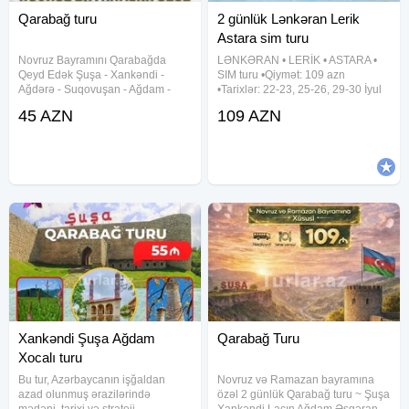
Qarabağ turu
2 günlük Lənkəran Lerik
Astara sim turu
Novruz Bayramını Qarabağda
LƏNKƏRAN • LERİK • ASTARA •
Qeyd Edək Şuşa - Xankəndi -
SIM turu •Qiymət: 109 azn
Ağdərə - Suqovuşan - Ağdam -
•Tarixlər: 22-23, 25-26, 29-30 İyul
Xocalı - Əsgəran turu — Tarix: 20-
~ Növbəti ay: 1-2, 5-6, 8-9, 12-13,
45 AZN
109 AZN
21 və 23-24 Mart — Qiymət: 1
15-16, 19-20, 22-23, 26-27, 29-30
Günlük 45 AZN •QARABAĞ Oteldə
Avqust ✓Tura daxildir: • Vıp
4* gecələmək ilə: 159
nəqliyyat xidməti • 2
Xankəndi Şuşa Ağdam
Qarabağ Turu
Xocalı turu
Bu tur, Azərbaycanın işğaldan
Novruz və Ramazan bayramına
azad olunmuş ərazilərində
özəl 2 günlük Qarabağ turu ︎~ Şuşa