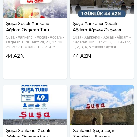
Şuşa Xocalı Xankəndi
Şuça Xankəndi Xocalı
Ağdam Əsgəran Turu
Ağdam Ağdərə Əsgəran
Şuşa • Xankəndi • Xocalı • Ağdam •
Şuşa • Xankəndi • Xocalı • Ağdam •
Əsgəran Turu Tarix: 20, 21, 27, 28,
Əsgəran Turu Tarix: 30, 31 Dekabr,
29, 30, 31 Dekabr, 1, 2, 3, 4, 5
1, 2, 3, 4, 5 Yanvar Qiymət:
Yanvar Qiymət: Ekonom paket: 44
Ekonom paket: 44 azn Standart
44 AZN
44 AZN
azn Standart paket: 49 azn
paket: 49 azn Qiymətə daxildir:
Qiymətə daxildir: •Nəqliyyat
•Nəqliyyat xidməti •Portal
xidməti •Portal
Şuşa Xankəndi Xocalı
Xankəndi Şuşa Laçın
Ağdam Əsgəran turu
Zəngilan + 8 rayon