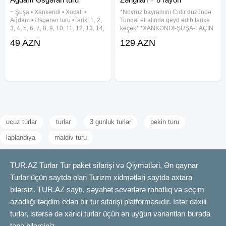
~ Şuşa • Xankəndi • Xocalı •
*Novruz bayramını Cıdır düzündə
Ağdam • Əsgəran turu •Tarix: 1, 2,
Tonqal ətrafında qeyd edib tarixə
3, 4, 5, 6, 7, 8, 9, 10, 11, 12, 13, 14,
keçək* *XANKƏNDİ-ŞUŞA-LAÇIN
15, 16, 17, 18, 19, 20, 21, 22, 23,
-AĞDAM-ƏSGƏRAN-XOCALI-
49 AZN
129 AZN
24, 25, 26, 27, 28, 29, 30, 31
ZƏNGİLAN-CƏBRAYIL TURU*
Avqust •Qiymət: Ekonom paket: 49
Tarixlər (2 günlük): 28-29 Mart —-
azn Standart
Qiymətə daxildir ➟ ⁠Portal
ucuz turlar
turlar
3 gunluk turlar
pekin turu
laplandiya
maldiv turu
TUR.AZ Turlar Tur paket sifarişi və Qiymətləri, Ən qaynar
Turlar üçün saytda olan Turizm xidmətləri saytda axtara
bilərsiz. TUR.AZ saytı, səyahət sevərlərə rahatlıq və seçim
azadlığı təqdim edən bir tur sifarişi platformasıdır. İstər daxili
turlar, istərsə də xarici turlar üçün ən uyğun variantları burada
tapa bilərsiniz.