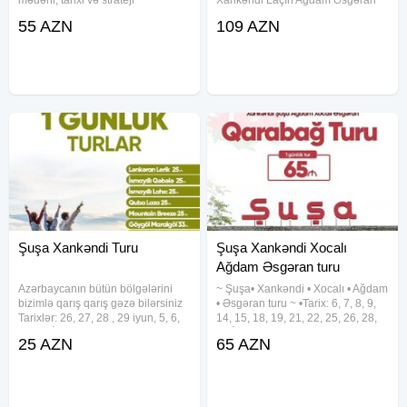
mədəni, tarixi və strateji
︎Xankəndi ︎Laçın ︎Ağdam Əsgəran ︎
əhəmiyyətli yerləri ziyarət etmək
Zəngilan Cəbrayıl turu •Turun
55 AZN
109 AZN
imkanı yaradır. Qiymət Paketləri: -
tarixi: 20-21, 21-22, 22-23, 23-24,
Ekonom paket: 55 AZN - Standart
25-26, 28-29 Mart •Qiymətlər: ~
paket: 60 AZN (səhər yeməyi
Laçın Həkkəri
Şuşa Xankəndi Turu
Şuşa Xankəndi Xocalı
Ağdam Əsgəran turu
Azərbaycanın bütün bölgələrini
~ Şuşa• Xankəndi • Xocalı • Ağdam
bizimlə qarış qarış gəzə bilərsiniz
• Əsgəran turu ~ •Tarix: 6, 7, 8, 9,
Tarixlər: 26, 27, 28 , 29 iyun, 5, 6,
14, 15, 18, 19, 21, 22, 25, 26, 28,
12, 13 İyul və Avqust hər həftə
29 İyun •Qiymət: ~ Ekonom paket:
25 AZN
65 AZN
sonu İstiqamətlər və qiymətlər:
65 azn ~ Standart paket: 70 azn
Şuşa Xankəndi Turu 65 / 70 azn
✓Qiymətə daxildir: •Nəqliyyat
Qax Şəki
xidməti •Portal