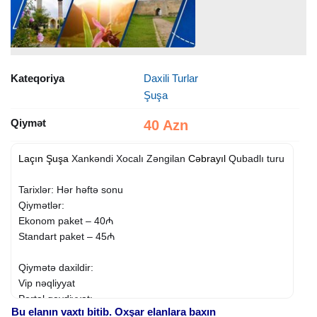
Kateqoriya
Daxili Turlar
Şuşa
Qiymət
40 Azn
Laçın
Şuşa
Xankəndi Xocalı Zəngilan
Cəbrayıl
Qubadlı turu
Tarixlər: Hər həftə sonu
Qiymətlər:
Ekonom paket – 40₼
Standart paket – 45₼
Qiymətə daxildir:
Vip nəqliyyat
Portal qeydiyyatı
Bu elanın vaxtı bitib. Oxşar elanlara baxın
Maraqlı ekskursiyalar