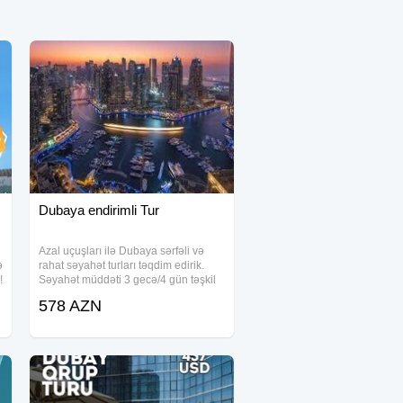
Dubaya endirimli Tur
Azal uçuşları ilə Dubaya sərfəli və
ə
rahat səyahət turları təqdim edirik.
!
Səyahət müddəti 3 gecə/4 gün təşkil
edir. Tur paketləri 2 nəfər üçün
578 AZN
nəzərdə tutulub, qiymətlər isə yalnız
339 USD-dən başlayır. Otellər və