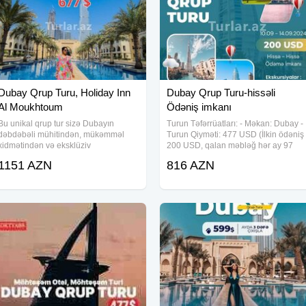
araq manat ilə qəbul olunur.
əhbər planda dəyişikliklər edə
eylərə giriş və əlavə turlar
ı aviabiletə baxılacaqdir.
Dubay Qrup Turu, Holiday Inn
Dubay Qrup Turu-hissəli
daxil deyil.
Al Moukhtoum
Ödəniş imkanı
Bu unikal qrup tur sizə Dubayın
Turun Təfərrüatları: - Məkan: Dubay -
dəbdəbəli mühitindən, mükəmməl
Turun Qiyməti: 477 USD (İlkin ödəniş
xidmətindən və eksklüziv
200 USD, qalan məbləğ hər ay 97
təcrübələrdən zövq alma imkanı
USD) Qiymətə Daxildir: 1. Uçuş: Bakı-
1151 AZN
816 AZN
yaradır. Xüsusiyyətlər və Faydalar 1.
Abu Dhabi-Bakı (10 kq əl baqajı və 3
Müasir və Rahat Hotel: - Holiday Inn
kq qadın çantası ilə). 2. Otel: 4
Al Moukhtoum 4 ulduz -