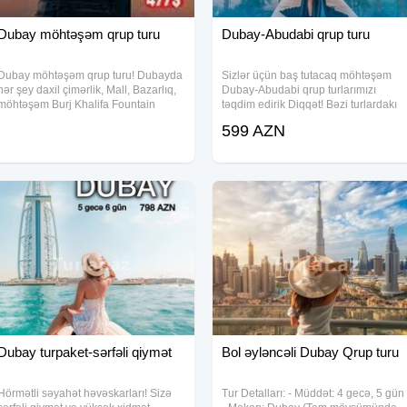
Dubay möhtəşəm qrup turu
Dubay-Abudabi qrup turu
Dubay möhtəşəm qrup turu! Dubayda
Sizlər üçün baş tutacaq möhtəşəm
hər şey daxil çimərlik, Mall, Bazarlıq,
Dubay-Abudabi qrup turlarımızı
möhtəşəm Burj Khalifa Fountain
təqdim edirik Diqqət! Bəzi turlardakı
Dubai malla Aquariuma pulsuz
kimi kor təbii şəkildə metroyla və ya
599 AZN
transfer ən az xərclə maksimum
piyada yox qeyd olunan hər bir
əyləncə! Qiymətə
nöqtəyə vip transfer nəqliyyatlarımızl
Dubay turpaket-sərfəli qiymət
Bol əyləncəli Dubay Qrup turu
Hörmətli səyahət həvəskarları! Sizə
Tur Detalları: - Müddət: 4 gecə, 5 gün