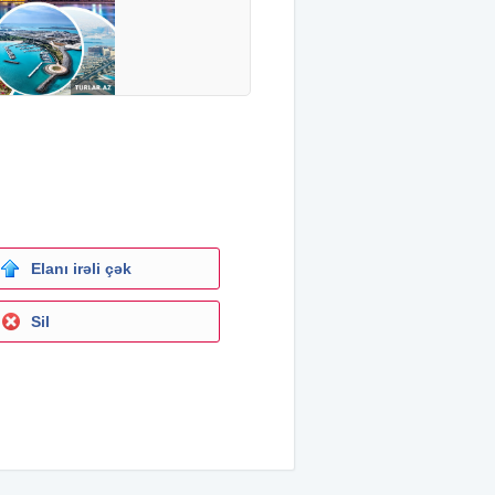
Elanı irəli çək
Sil