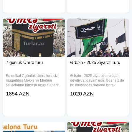
səyahət… 03 – 07 İyun 04 gecə /
Tashkent 4\ (08.04.2025 -
05
7 günlük Ümrə turu
Ərbəin - 2025 Ziyarət Turu
Bu unikal 7 günlük Ümrə turu sizi
Ərbəin - 2025 ziyarət turu üçün
müqəddəs Məkkə və Mədinə
qeydiyyat davam edir. Əgər siz də
şəhərlərinə birbaşa uçuşla aparır.
bu müqəddəs səfərdə iştirak
Ziyarət zamanı Quran Zavodu,
etmək istəyirsinizsə, elə indi
1854 AZN
1020 AZN
Kəbənin Pərdə Zavodu və digər
bizimlə əlaqə saxlaya bilərsiniz.
ətraf məkanlara xüsusi
Texniki Xüsusiyyətlər və
ekskursiyalar təşkil olunur. Paketə
Təfərrüatlar: - Ziyarət proqramı:
Daxil