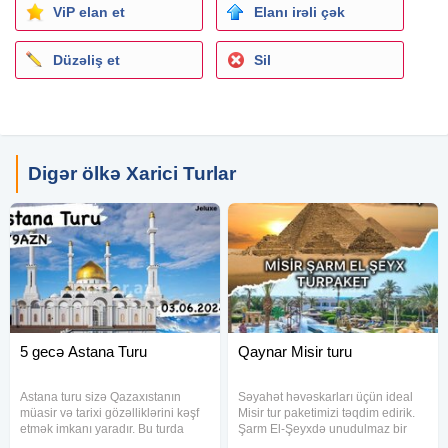
Bizimlə əlaqə üçün :
ViP elan et
Elanı irəli çək
info@selenatour.az
selenatour.az
Düzəliş et
Sil
Digər ölkə Xarici Turlar
5 gecə Astana Turu
Qaynar Misir turu
Astana turu sizə Qazaxıstanın
Səyahət həvəskarları üçün ideal
müasir və tarixi gözəlliklərini kəşf
Misir tur paketimizi təqdim edirik.
etmək imkanı yaradır. Bu turda
Şarm El-Şeyxdə unudulmaz bir
yüksək keyfiyyətli xidmətlər, rahat
tətil keçirmək üçün bu fürsəti