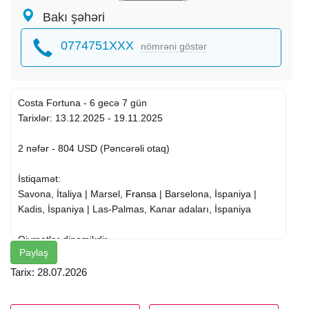
Bakı şəhəri
0774751XXX
nömrəni göstər
Costa Fortuna - 6 gecə 7 gün
Tarixlər: 13.12.2025 - 19.11.2025
2 nəfər - 804 USD (Pəncərəli otaq)
İstiqamət:
Savona, İtaliya | Marsel,
Fransa
| Barselona, İspaniya |
Kadis, İspaniya | Las-Palmas, Kanar adaları, İspaniya
Qiymətlər dinamikdir
Paylaş
*Biz tövsiyə edirik
Tarix: 28.07.2026
*Səyahətinizi bizə əmanət edin