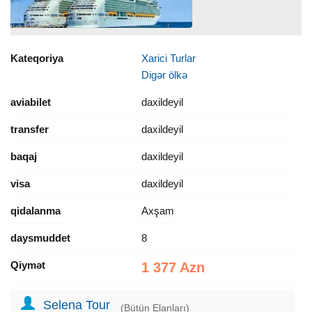
Kateqoriya
Xarici Turlar
Digər ölkə
aviabilet
daxildeyil
transfer
daxildeyil
baqaj
daxildeyil
visa
daxildeyil
qidalanma
Axşam
daysmuddet
8
Qiymət
1 377 Azn
Selena Tour
(Bütün Elanları)