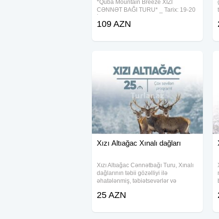
*Quba Mountain Breeze XIZI
CƏNNƏT BAĞI TURU* _ Tarix: 19-20
İyul və hər həftəsonu Turun Qiyməti:
109 AZN
109 azn - Qiymətə daxildir: Vip
Nəqliyyat Təcrübəli Tur rəhbəri
Xızı Altıağac Xınalı dağları
Xızı Altıağac Cənnətbağı Turu, Xınalı
dağlarının təbii gözəlliyi ilə
əhatələnmiş, təbiətsevərlər və
istirahət axtaranlar üçün ideal bir
25 AZN
məkan təqdim edir. Bu tur, bir günlük
unudulmaz bir təcrübə yaşamaq
istəyənlər üçün