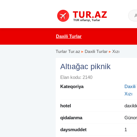
Daxili Turlar
Turlar Tur.az
▸
Daxili Turlar
▸
Xızı
Altıağac piknik
Elan kodu: 2140
Kateqoriya
Daxili 
Xızı
hotel
daxild
qidalanma
Günor
daysmuddet
1