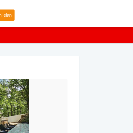
i elan