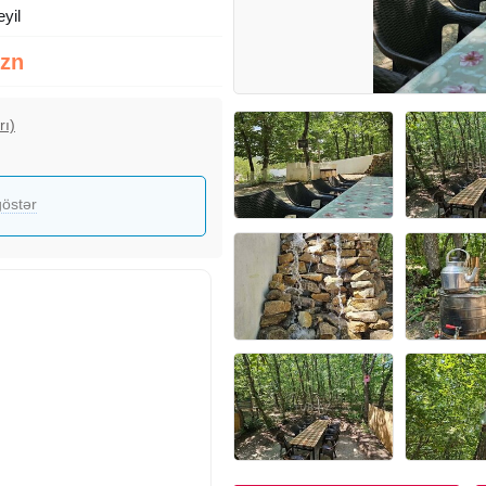
eyil
Azn
rı)
östər