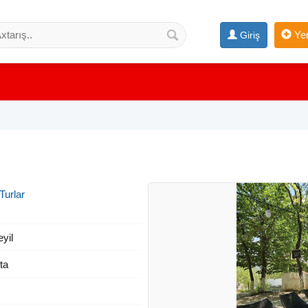
Yen
Giriş
Turlar
eyil
ta