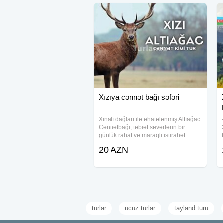
Xızıya cənnət bağı səfəri
Xınalı dağları ilə əhatələnmiş Altıağac
Cənnətbağı, təbiət sevərlərin bir
günlük rahat və maraqlı istirahət
keçirməsi üçün ideal seçimdir. Tur
20 AZN
proqramı çərçivəsində unudulmaz
təbiət mənzərələri, mədəni-tarixi
məkanlar
turlar
ucuz turlar
tayland turu