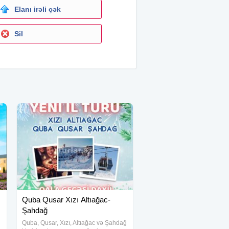
Elanı irəli çək
Sil
Quba Qusar Xızı Altıağac-
Şahdağ
Quba, Qusar, Xızı, Altıağac və Şahdağ