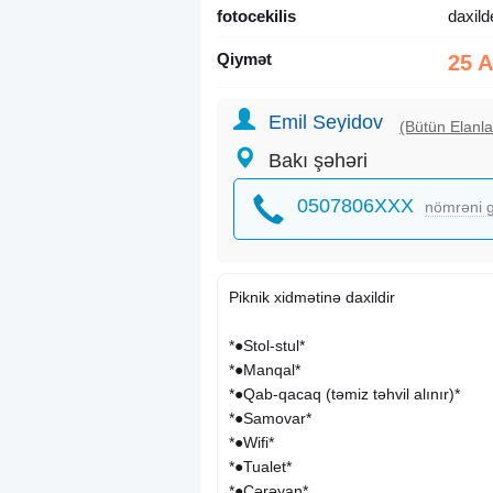
fotocekilis
daxild
Qiymət
25 
Emil Seyidov
(Bütün Elanla
Bakı şəhəri
0507806XXX
nömrəni g
Piknik xidmətinə daxildir
*●Stol-stul*
*●Manqal*
*●Qab-qacaq (təmiz təhvil alınır)*
*●Samovar*
*●Wifi*
*●Tualet*
*●Cərəyan*