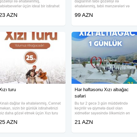
gözəlliyi ilə əhatələnmiş,
dağlarının təbii gözəlliyi ilə
təbiətsevərlər üçün ideal bir istirahət
əhatələnmiş, təbii mənzərələri və
imkanı təqdim edir. Bu tur, həm təbiəti
rahatlığı ilə seçilən unikal bir istirahət
23 AZN
99 AZN
kəşf etmək, həm də unudulmaz anlar
təcrübəsi təqdim edir. Bu tur, həm
yaşamaq istəyənlər üçün nəzərdə
təbiətsevərlər, həm də rahatlıq
tutulub.
Xızı turu
Hər həftəsonu Xızı altıağac
səfəri
Xınalı dağlar ilə əhatələnmiş, Cənnət
Bu tur 2 gecə 3 gün müddətində
məkan, sizin bir günlük istirahətinizi
keçirilir və qiymətə daxil olan
biz daha gözəl etmək üçün Xızı turu
xidmətlər sayəsində ölkəmizin ən
ilə geri dönüş edirik Xızı Altıağac
məşhur otellərindən və kotteclərində
25 AZN
21 AZN
Cənnətbağı Turu Tarix : 2, 8, 9, 15, 16
rahat və keyfiyyətli istirahət imkanı
Mart Qiymət: 25 azn
yaradır. Tur zamanı iştirakçılar yüksək