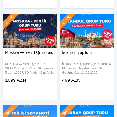
ən gözəl
Şirkət
Şirkət
Moskva — Yeni il Qrup Turu
Istanbul qrup turu
MOSKVA — Yeni il Qrup Turu
İstanbul Sizi Çağırır - Qrup Turu ilə
30.12.2025 – 03.01.2026 4 gecə /
Möhtəşəm Səyahət Sevgililər
5 gün 1099 USD / nəfər (2 nəfərlik
Gününə özəl 13.02.2026 -
otaqda 1 nəfər üçün) ⸻
17.02.2026 - 499$ Novruz
1099 AZN
499 AZN
Qiymətə daxildir: • Bakı–Moskva–
bayramına özəl 20.03.2026 -
Bakı aviabilet • Oteldə 4 gecə
24.03.2026 - 699$ 20.04.2026 -
qalma (səhər yeməyi ilə) • Qrup
24.04.2026 - 565$ 16.05.2026 -
20.05.2026 -
Şirkət
Şirkət