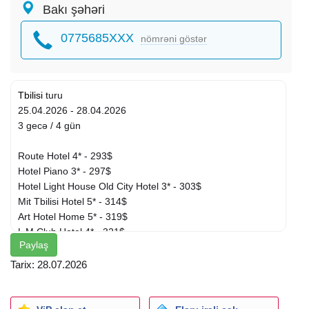
Bakı şəhəri
0775685XXX
nömrəni göstər
Tbilisi
turu
25.04.2026 - 28.04.2026
3 gecə / 4 gün
Route Hotel 4* - 293$
Hotel Piano 3* - 297$
Hotel Light House Old City Hotel 3* - 303$
Mit Tbilisi Hotel 5* - 314$
Art Hotel Home 5* - 319$
L M Club Hotel 4* - 321$
Paylaş
Elle Boutique Hotel 4* - 323$
Silver 34 Boutique Hotel Tbilisi 4* - 344$
Tarix: 28.07.2026
Theory Hotel 5* - 355$
Tur paketə daxildir