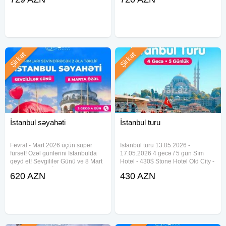
şəhəri sizləri gözləyir!
fürsəti qaçırma 2nəfər - 720$' dan
başlayan qiymətlərlə Səyahətin
+99477 568 53 70 menecer
müddəti - 4gecə /
+99470 568 53 70 menecer
STORY TRAVEL
Şirkət
Şirkət
Ünvan: Əhməd Rəcəbli 1/7, Turan biznes mərkəzi 2
İstanbul səyahəti
İstanbul turu
Fevral - Mart 2026 üçün super
İstanbul turu 13.05.2026 -
fürsət! Özəl günlərini İstanbulda
17.05.2026 4 gecə / 5 gün Sım
qeyd et! Sevgililər Günü və 8 Mart
Hotel - 430$ Stone Hotel Old City -
Qadınlar Günü İstanbul səyahəti
435$ A'lasofia Hotel - 438$ Grand
620 AZN
430 AZN
Gediş - dönüş aviabileti Oteldə
Emin - 445$ Hotel Bristol - 456$
gecələmə Səhər qidalanması Vip
Marmaray Hotel - 466$ New
transfer və
Florenta - 468$ İnterstar