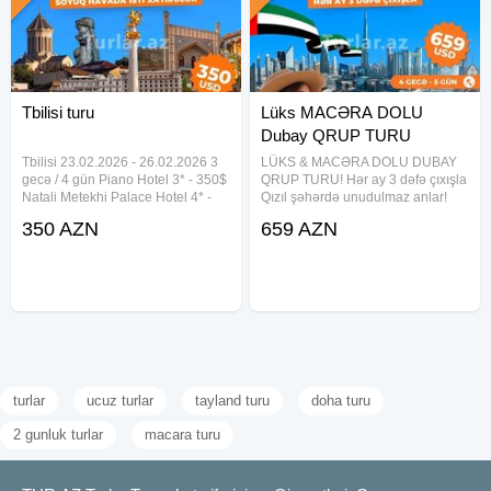
Tbilisi turu
Lüks MACƏRA DOLU
Dubay QRUP TURU
Tbilisi 23.02.2026 - 26.02.2026 3
LÜKS & MACƏRA DOLU DUBAY
gecə / 4 gün Piano Hotel 3* - 350$
QRUP TURU! Hər ay 3 dəfə çıxışla
Natali Metekhi Palace Hotel 4* -
Qızıl şəhərdə unudulmaz anlar!
353$ Hotel Route 4* - 355$
VIP xidmət, əyləncə və rahatlıq –
350 AZN
659 AZN
Gallery Palace Hotel 4* - 367$
hamısı bir turda! Metrosuz, piyada
Jazz Hotel 4* - 369$ City İnn Tbilisi
gəzintisiz – tam VIP nəqliyyat
4* - 369$ Brooch
xidməti ilə! ⸻ TARİXLƏR
turlar
ucuz turlar
tayland turu
doha turu
2 gunluk turlar
macara turu