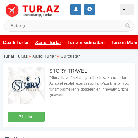
Daxili Turlar
Xarici Turlar
Turizm xidmətləri
Turizm Məlu
Turlar Tur.az
▸
Xarici Turlar
▸
Gürcüstan
STORY TRAVEL
"Story Travel" sizlər üçün Daxili və Xarici turlar,
Aviabletlər,otel rezervasyonları,Viza kimi bir çox
turizm xidmətlərini göstərən ən innovativ turizm
şirkətidir.
71 elan