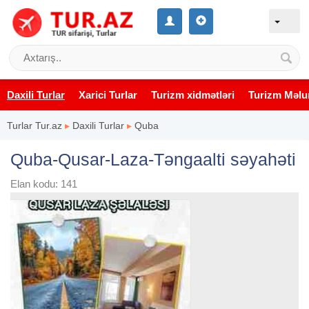
Daxili Turlar
Xarici Turlar
Turizm xidmətləri
Turizm Məlu
Turlar Tur.az
▸
Daxili Turlar
▸
Quba
Quba-Qusar-Laza-Təngaalti səyahəti
Elan kodu: 141