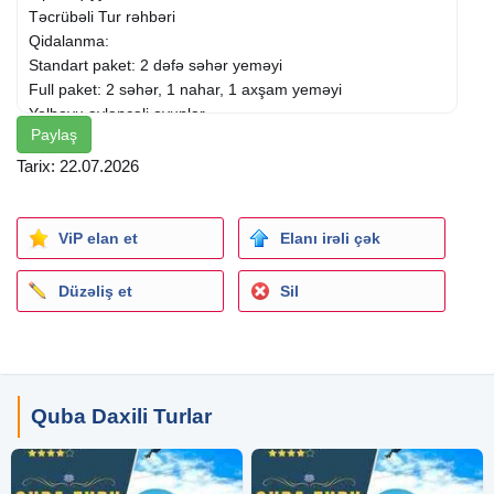
Təcrübəli Tur rəhbəri
Qidalanma:
Standart paket: 2 dəfə səhər yeməyi
Full paket: 2 səhər, 1 nahar, 1 axşam yeməyi
Yolboyu əyləncəli oyunlar
Paylaş
4* Quba Maajid oteldə gecələmək
Hotel daxili xidmətlər:
Tarix: 22.07.2026
Qapalı hovuz
Spa xidmətləri
Fitness
ViP elan et
Elanı irəli çək
Mafiya Loto Oyunu
Gəzintilər
Düzəliş et
Sil
Qusar
* Qusar Laza şəlaləsi
* Oteldə asudə vaxt
Quba
* Qəçreş meşəsi
Quba Daxili Turlar
* Təngaalti
* Qımılqazma panaroması
* Çənlibel gölü