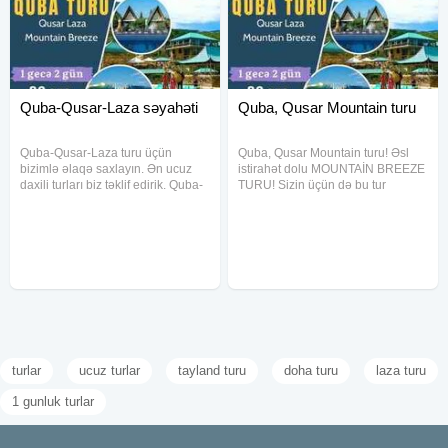
* Mountain Breeze
Quba-Qusar-Laza səyahəti
Quba, Qusar Mountain turu
Quba-Qusar-Laza turu üçün
Quba, Qusar Mountain turu! Əsl
bizimlə əlaqə saxlayın. Ən ucuz
istirahət dolu MOUNTAİN BREEZE
daxili turları biz təklif edirik. Quba-
TURU! Sizin üçün də bu tur
Qusar-Laza səyahəti ekonom
maraqlıdırsa, onda bizə müraciət
qiymətə başa gələ bilər. Bunun
etməyiniz məsləhətdir. Ən ucuz
üçün bizə müraciət etməyiniz
daxili turları biz təklif edirik!
məsləhətdir. Əsl istirahət dolu
Qiymətə daxildir: Bağçalı
turlar
ucuz turlar
tayland turu
doha turu
laza turu
1 gunluk turlar