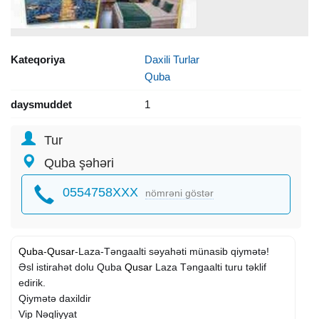
Kateqoriya
Daxili Turlar
Quba
daysmuddet
1
Tur
Quba şəhəri
0554758XXX
nömrəni göstər
Quba
-
Qusar
-Laza-Təngaalti səyahəti münasib qiymətə!
Əsl istirahət dolu Quba
Qusar
Laza Təngaalti turu təklif
edirik.
Qiymətə daxildir
Vip Nəqliyyat