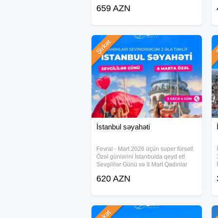
xidmət, əyləncə və rahatlıq – hamısı
659 AZN
bir turda! Metrosuz, piyada gəzintisiz
– tam VIP nəqliyyat xidməti ilə! ⸻
TARİXLƏR
Şirkət
Ş
İstanbul səyahəti
Fevral - Mart 2026 üçün super fürsət!
Özəl günlərini İstanbulda qeyd et!
Sevgililər Günü və 8 Mart Qadınlar
Günü İstanbul səyahəti Gediş - dönüş
620 AZN
aviabileti Oteldə gecələmə Səhər
qidalanması Vip transfer və
Şirkət
Ş