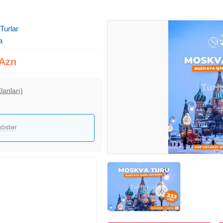
 Turlar
a
 Azn
lanları)
östər