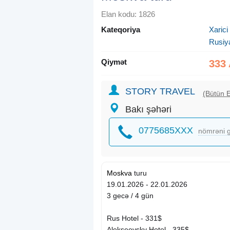
Elan kodu: 1826
Kateqoriya
Xarici
Rusiy
Qiymət
333
STORY TRAVEL
(Bütün E
Bakı şəhəri
0775685XXX
nömrəni g
Moskva
turu
19.01.2026 - 22.01.2026
3 gecə / 4 gün
Rus Hotel - 331$
Alekseevsky Hotel - 335$