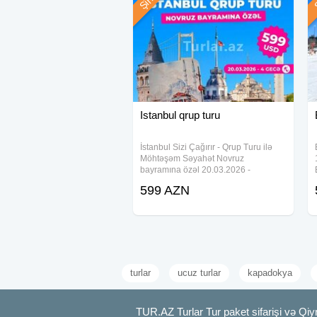
Istanbul qrup turu
İstanbul Sizi Çağırır - Qrup Turu ilə
Möhtəşəm Səyahət Novruz
bayramına özəl 20.03.2026 -
24.03.2026 - 599$ ⸻ Qiymətə
599 AZN
daxildir Hoteldə gecələmə Səhər
yeməyi Peşəkar tur rəhbəri Transfer
Gediş-dönüş aviabileti 8-10 kq əl
turlar
ucuz turlar
kapadokya
TUR.AZ Turlar Tur paket sifarişi və Qiy