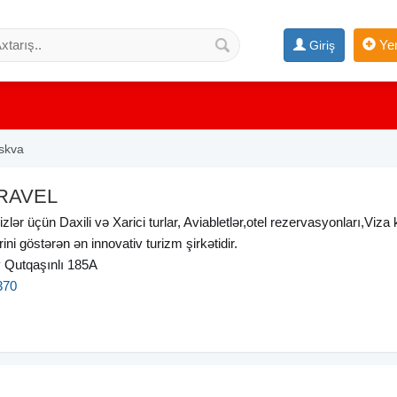
Yen
Giriş
skva
RAVEL
izlər üçün Daxili və Xarici turlar, Aviabletlər,otel rezervasyonları,Viza 
ini göstərən ən innovativ turizm şirkətidir.
 Qutqaşınlı 185A
370