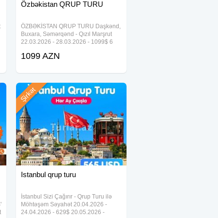
Özbəkistan QRUP TURU
t
ÖZBƏKİSTAN QRUP TURU Daşkənd,
Buxara, Səmərqənd - Qızıl Marşrut
22.03.2026 - 28.03.2026 - 1099$ 6
r
gecə 7 gün 25.05.2026 - 30.05.2026 -
1099 AZN
999$ 07.09.2026 - 12.09.2026 - 999$
5 gecə 6 gün _ Qiymətə daxildir Üç
fərqli
Şirkət
Istanbul qrup turu
İstanbul Sizi Çağırır - Qrup Turu ilə
'
Möhtəşəm Səyahət 20.04.2026 -
t
24.04.2026 - 629$ 20.05.2026 -