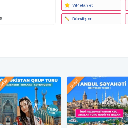
ViP elan et
8$
Düzəliş et
irkət
Şirkət
 asılı olaraq qiymət
nnəsinə uyğun olaraq qəbul
ərlidir, bir neçə gün sonra