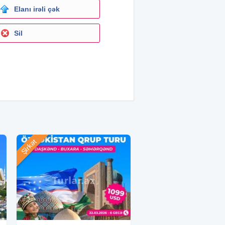
Elanı irəli çək
Sil
Şirkət