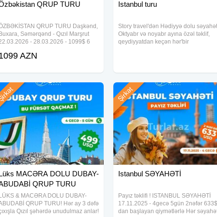
Özbəkistan QRUP TURU
Istanbul turu
a görədə tez qərar verməyiniz
ÖZBƏKİSTAN QRUP TURU Daşkənd,
Story travel'dən Hədiyyə dolu səyahə
Buxara, Səmərqənd - Qızıl Marşrut
Oktyabr və noyabr ayına özəl təklif,
üçün nəzərdə tutulmuşdur
22.03.2026 - 28.03.2026 - 1099$ 6
qeydiyyatdan keçən hər'bir
gecə 7 gün 25.05.2026 - 30.05.2026 -
turistlərimiz üçün nəzərdə tutulmuşdu
1099 AZN
999$ 07.09.2026 - 12.09.2026 - 999$
Soyuq Bakıdan isti təkliflər Daha
mlə aşağıdakı nömrələrlə zəng
5 gecə 6 gün _ Qiymətə daxildir Üç
ətraflı məlumat üçün: Dm/077 568
a bilərsiniz.
fərqli
irkət
Şirkət
nes mərkəzi
Lüks MACƏRA DOLU DUBAY-
Istanbul SƏYAHƏTİ
ABUDABİ QRUP TURU
LÜKS & MACƏRA DOLU DUBAY-
Payız təklifi ! ISTANBUL SƏYAHƏTİ
ABUDABİ QRUP TURU! Hər ay 3 dəfə
17.11.2025 - 4gecə 5gün 2nəfər 633$
çıxışla Qızıl şəhərdə unudulmaz anlar!
dan başlayan qiymətlərlə Hər səyahə