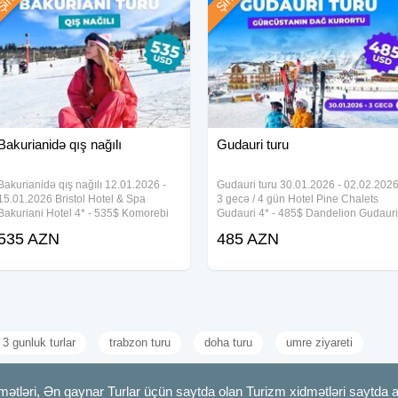
Bakurianidə qış nağılı
Gudauri turu
Bakurianidə qış nağılı 12.01.2026 -
Gudauri turu 30.01.2026 - 02.02.202
15.01.2026 Bristol Hotel & Spa
3 gecə / 4 gün Hotel Pine Chalets
Bakuriani Hotel 4* - 535$ Komorebi
Gudauri 4* - 485$ Dandelion Gudauri
Bakuriani Resort Hotel 4* - 555$
Hotel 3* - 505$ Edelweiss Hotel 4* -
535 AZN
485 AZN
Hotel Saphire Bakuriani 4* - 559$
540$ Free Rider Hotel 3* - 558$ Hote
Riamond Palace 4* - 565$ Hotel
Best Western Gudauri 4* -
Bakuriani İnn
3 gunluk turlar
trabzon turu
doha turu
umre ziyareti
mətləri, Ən qaynar Turlar üçün saytda olan Turizm xidmətləri saytda 