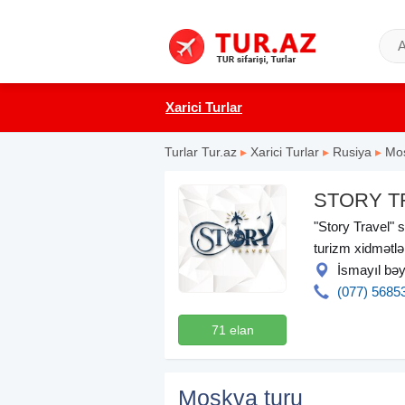
Xarici Turlar
Turlar Tur.az
▸
Xarici Turlar
▸
Rusiya
▸
Mo
STORY T
"Story Travel" s
turizm xidmətlər
İsmayıl bəy
(077) 5685
71 elan
Moskva turu