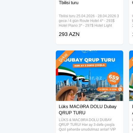
Tbilisi turu
bu qiymətlər keçərli olmaya bilər. On
tövsiyə olunur.
Tbilisi turu 25.04.2026 - 28.04.2026 3
gecə / 4 gün Route Hotel 4* - 293$
Qiymətlər 2 nəfərlik otaqda 1 nəfər 
Hotel Piano 3* - 297$ Hotel Light
House Old City Hotel 3* - 303$ Mit
293 AZN
Tbilisi Hotel 5* - 314$ Art Hotel Home
* Suallarınız və qeydiyyat üçün bizi
5* - 319$ L M Club Hotel 4* -
və ya Whatsapp üzərindən əlaqə saxlay
Şirkət
Ş
+99477 568 53 70 menecer
+99470 568 53 70 menecer
STORY TRAVEL
Ünvan: Əhməd Rəcəbli 1/7, Turan biz
Lüks MACƏRA DOLU Dubay
QRUP TURU
LÜKS & MACƏRA DOLU DUBAY
QRUP TURU! Hər ay 3 dəfə çıxışla
Qızıl şəhərdə unudulmaz anlar! VIP