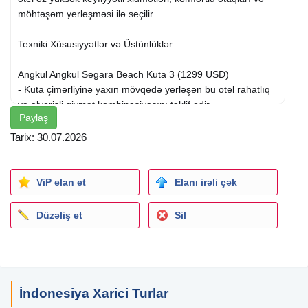
möhtəşəm yerləşməsi ilə seçilir.
Texniki Xüsusiyyətlər və Üstünlüklər
Angkul Angkul Segara Beach Kuta 3 (1299 USD)
- Kuta çimərliyinə yaxın mövqedə yerləşən bu otel rahatlıq
və əlverişli qiymət kombinasiyasını təklif edir.
Paylaş
- Müasir dizayna malik otaqlar, açıq hovuz və restoran
xidməti mövcuddur.
Tarix: 30.07.2026
Bliss Surfer Bali by Tritama Hospitality 4 (1299 USD)
- Sörf üslubunda dizayn olunmuş bu otel, sörf həvəskarları
ViP elan et
Elanı irəli çək
və dincəlmək istəyənlər üçün ideal seçimdir.
- Geniş otaqlar, hovuz, spa və restoran xidməti ilə fərqlənir.
Düzəliş et
Sil
Karmagali Boutique Suites 4 (1299 USD)
- Yalnız böyüklər üçün nəzərdə tutulmuş butik otel, sakit və
rahat atmosfer təqdim edir.
- Şəxsi hovuzlar, fərdi xidmət və yüksək səviyyəli rahatlıqla
İndonesiya Xarici Turlar
seçilir.