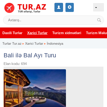
Daxili Turlar
Xarici Turlar
Turizm xidmətləri
Turizm Məlu
Turlar Tur.az
▸
Xarici Turlar
▸
İndonesiya
Bali ilə Bal Ayı Turu
Elan kodu: 694