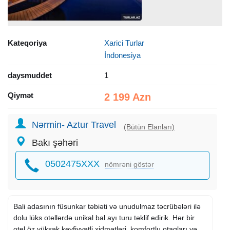
Kateqoriya
Xarici Turlar
İndonesiya
daysmuddet
1
Qiymət
2 199 Azn
Nərmin- Aztur Travel
(Bütün Elanları)
Bakı şəhəri
0502475XXX
nömrəni göstər
Bali adasının füsunkar təbiəti və unudulmaz təcrübələri ilə
dolu lüks otellərdə unikal bal ayı turu təklif edirik. Hər bir
otel öz yüksək keyfiyyətli xidmətləri, komfortlu otaqları və