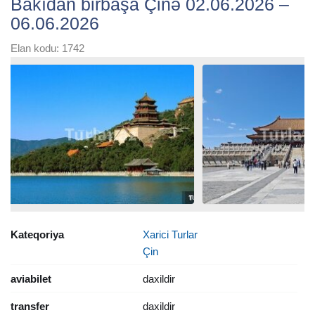
Bakıdan birbaşa Çinə 02.06.2026 –
06.06.2026
Elan kodu: 1742
Kateqoriya
Xarici Turlar
Çin
aviabilet
daxildir
transfer
daxildir