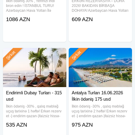
İlkin ödəniş 30% , Yerinizi indi
ERKƏN REZERVASİYA – DOHA
bron edin ! İSTANBUL TURU!
2026! BAKIDAN BİRBAŞA
Azərbaycan Hava Yolları İlə
DOHAYA! Azərbaycan Hava Yolları
Birbaşa Uçuş! 26.05.2026—
ilə! 24.09.2026 3 gecə 4 gün
1086 AZN
609 AZN
29.05.2026 3 gecə 4 gün Reydel
Grand Regal Hotel 4* - 358 USD
Hotel 3* 530 EUR Alfa Hotel 4*
Horizon Manor Hotel Doha 4*- 374
540 EUR Dosso Dossi Golden
USD VIP Hotel Doha 5*- 375 USD
Horn 5*
Şirkət
Şirkət
Endirimli Dubay Turları - 315
Antalya Turları 16.06.2026
usd
İlkin ödəniş 175 usd
İlkin ödəniş -30% , qalıq məbləğ
İlkin ödəniş -30% , qalıq məbləğ
uçuş tarixinə 1 həftə! Erkən rezerv
uçuş tarixinə 2 həftə! Erkən rezerv
et -} endirim qazan-}faizsiz hissə-
et -} endirim qazan-}faizsiz hissə-
hissə ödə! Endirimli Dubay tətili!
hissə ödə!Bu fürsəti qaçırmayın!
535 AZN
975 AZN
Bu fürsəti qaçırmayın! Air Arabia
AnadoluJet Hava Yolları ilə
Hava Yolları ilə 3 gecə 4 günlük
Bakıdan birbaşa Antalyaya uçuşla