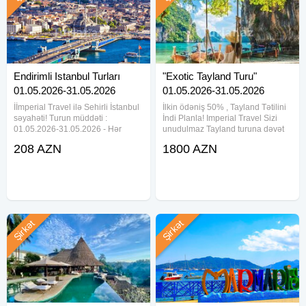
Endirimli Istanbul Turları
"Exotic Tayland Turu"
01.05.2026-31.05.2026
01.05.2026-31.05.2026
İİmperial Travel ilə Sehirli İstanbul
İlkin ödəniş 50% , Tayland Tətilini
səyahəti! Turun müddəti :
İndi Planla! Imperial Travel Sizi
01.05.2026-31.05.2026 - Hər
unudulmaz Tayland turuna dəvət
həfəstonu! Raimond Hotel 3* - 122
edir! Banqkok , Pattaya , Phuket!
208 AZN
1800 AZN
USD Kapalı Çarşı (739 metr
Air Arabia Hava Yolları ilə
məsafədə) Hippodrome (795 metr
komfortlu uçuş! Turun tarixi :
məsafədə) Sultan Ahmet Camii
01.05.2026 - 31.05
Şirkət
Şirkət