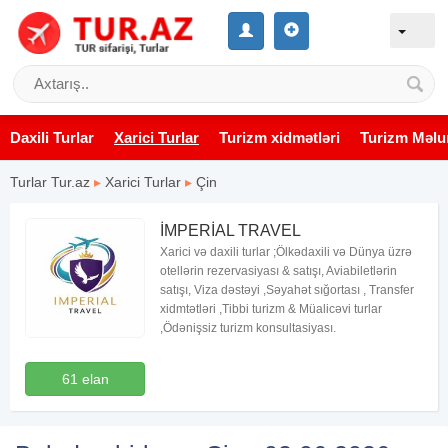
Daxili Turlar
Xarici Turlar
Turizm xidmətləri
Turizm Məlu
Turlar Tur.az
▸
Xarici Turlar
▸
Çin
İMPERİAL TRAVEL
Xarici və daxili turlar ;Ölkədaxili və Dünya üzrə
otellərin rezervasiyası & satışı, Aviabiletlərin
satışı, Viza dəstəyi ,Səyahət sığortası , Transfer
xidmtətləri ,Tibbi turizm & Müalicəvi turlar
,Ödənişsiz turizm konsultasiyası.
61 elan