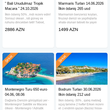
" Bali Unudulmaz Tropik
Marmaris Turları 14.06.2026
Macəra " 24.10.2026
İlkin ödəniş 265 usd
İlkin ödəniş 50% , indi rezerv edin!
Marmarisin bənzərsiz koyları,
Sonsuz okean , isti günəş və
firuzəyi dənizi və yaşıllıqlarla
ruhunu dincəldən tətil! Təbiət,
əhatə olunan təbiəti ilə yayın
sakitlik və lüks istirahət bir arada!
dadını tam fərqli hiss edin! Turun
2886 AZN
1499 AZN
Türk Hava Yolları İlə Birbaşa Uçuş.
tarixi : 14.06.2026 – 21.06.2026 | 7
Uçus tarixi: 23.10.2026—
gecə /8 gün Otellər və qiymətlər:
29.10.2026 Oteldə
Perdikia Hill
Şirkət
Şirkət
Montenegro Turu 650 euro
Bodrum Turları 30.06.2026
04.06, 08.06
Ilkin ödəniş 212 usd
Dağlarla Dənizin görüşdüyü yer -
İlkin ödəniş -30% , qalıq məbləğ
Montenegro! Sakitlik və Macəra
uçuş tarixinə 2 həftə! Erkən rezerv
ölkəsi - Montenegro ! Adriatik
et -} endirim qazan-}faizsiz hissə-