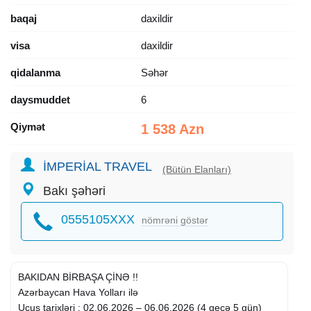
baqaj
daxildir
visa
daxildir
qidalanma
Səhər
daysmuddet
6
Qiymət
1 538 Azn
İMPERİAL TRAVEL
(Bütün Elanları)
Bakı şəhəri
0555105XXX
nömrəni göstər
BAKIDAN BİRBAŞA ÇİNƏ !!
Azərbaycan Hava Yolları ilə
Uçuş tarixləri : 02.06.2026 – 06.06.2026 (4 gecə 5 gün)