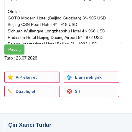
Otellər:
GOTO Modern Hotel (Beijing Guozhan) 3*- 905 USD
Beijing CSN Pearl Hotel 4* - 918 USD
Sichuan Wuliangye Longzhaoshu Hotel 4*- 968 USD
Radisson Hotel Beijing Daxing Airport 5* - 972 USD
Palace International Hotel Beijing 5* - 1033 USD
Paylaş
Kuntai Royal Hotel 5* - 1068 USD
Tarix: 23.07.2026
Qiymətlərə daxildir :
Oteldə qonaqlama,
Qidalanma - Səhər yeməkləri,
ViP elan et
Elanı irəli çək
Aviabilet ( gediş-dönüş),
Baqaj : 10 kg. + 23 kg, + 23 kg.
Düzəliş et
Sil
Qrup transfer.
Qiymət 2 nəfərlik otağda 1 nəfər üçün hesablanıb.
Qiymətlər dinamikdi, hər zaman deyishə bilər.
DİQQƏT:* Qiymətlər hal hazırda qüvvədədir, bron etmə
Çin Xarici Turlar
tarixinə kimi dəyişilə bilər!