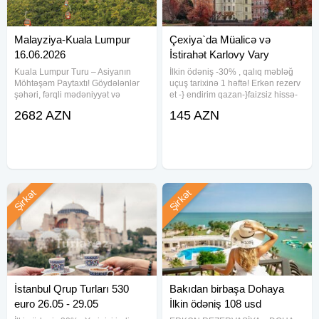
Malayziya-Kuala Lumpur
Çexiya`da Müalicə və
16.06.2026
İstirahət Karlovy Vary
Kuala Lumpur Turu – Asiyanın
İlkin ödəniş -30% , qalıq məbləğ
Möhtəşəm Paytaxtı! Göydələnlər
uçuş tarixinə 1 həftə! Erkən rezerv
şəhəri, fərqli mədəniyyət və
et -} endirim qazan-}faizsiz hissə-
unudulmaz Asiya səyahəti Sizi
hissə ödə! KARLOVY VARY /
2682 AZN
145 AZN
gözləyir! Turun tarixi : 16.06.2026
ÇEXİYA Lyuks sanatoriya və
—22.06.2026 Qonaqlama tarixi
müalicəvi suları ilə tanınan
:17.06.2026—22.06.2026 Otel :
Çexiyanın Karlovy Vary
Şirkət
Şirkət
İstanbul Qrup Turları 530
Bakıdan birbaşa Dohaya
euro 26.05 - 29.05
İlkin ödəniş 108 usd