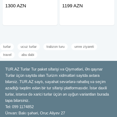
Dənizin parlayan incisi -
hissə ödə!Bu fürsəti qaçırmayın!
1300 AZN
1199 AZN
Montenegro! Azərbaycan Hava
Azərbaycan Hava yolları ilə
Yolları ilə Bakıdan birbaşa uçuşla
Bakıdan birbaşa BODRUMa
əsrarəngiz Səyahət! Erkən
uçuşla unudulmaz
turlar
ucuz turlar
trabzon turu
umre ziyareti
travel
abu dabi
TUR.AZ Turlar Tur paket sifarişi və Qiymətləri, Ən qaynar
Turlar üçün saytda olan Turizm xidmətləri saytda axtara
bilərsiz. TUR.AZ saytı, səyahət sevərlərə rahatlıq və seçim
azadlığı təqdim edən bir tur sifarişi platformasıdır. İstər daxili
turlar, istərsə də xarici turlar üçün ən uyğun variantları burada
tapa bilərsiniz.
Tel: 099 1174852
Ünvan: Bakı şəhəri, Oruc Aliyev 27