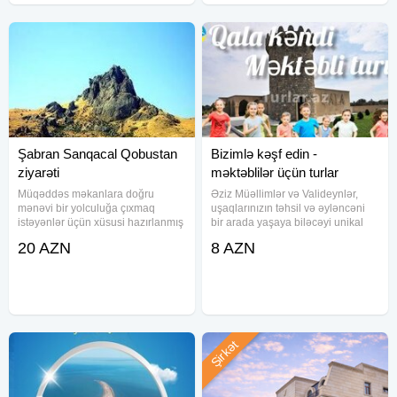
Şabran Sanqacal Qobustan
Bizimlə kəşf edin -
ziyarəti
məktəblilər üçün turlar
Müqəddəs məkanlara doğru
Əziz Müəllimlər və Valideynlər,
mənəvi bir yolculuğa çıxmaq
uşaqlarınızın təhsil və əyləncəni
istəyənlər üçün xüsusi hazırlanmış
bir arada yaşaya biləcəyi unikal
ziyarət turu təqdim olunur. Bu tur,
məktəbli turlarımızı təqdim edirik.
20 AZN
8 AZN
ruhunuzu zənginləşdirəcək və
Bu turların məqsədi şagirdlərin
qədim inanclarla dolu məkanlarda
intellektual inkişafını təşviq etmək
dərin bir təcrübə yaşamağınıza
və onların
Şirkət