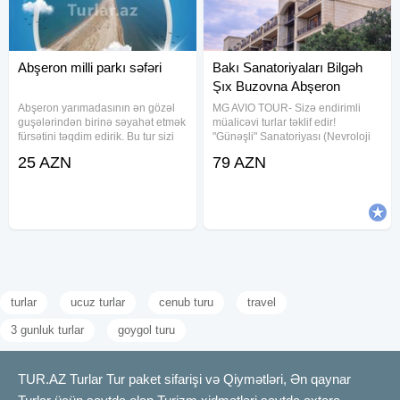
Abşeron milli parkı səfəri
Bakı Sanatoriyaları Bilgəh
Şıx Buzovna Abşeron
Abşeron yarımadasının ən gözəl
MG AVIO TOUR- Sizə endirimli
guşələrindən birinə səyahət etmək
müalicəvi turlar təklif edir!
fürsətini təqdim edirik. Bu tur sizi
"Günəşli" Sanatoriyası (Nevroloji
həm təbiətin möhtəşəm
Sanatoriya) 79 m 1 nəfər üçün.
25 AZN
79 AZN
mənzərələri, həm də tarixi və
"Bilgəh" Sanatoriyası (Kardioloji
mədəni məkanlarla tanış edəcək.
Sanatoriya) 79 m 1 nəfər üçün
Turun üstünlükləri - Abşeron
turlar
ucuz turlar
cenub turu
travel
3 gunluk turlar
goygol turu
TUR.AZ Turlar Tur paket sifarişi və Qiymətləri, Ən qaynar