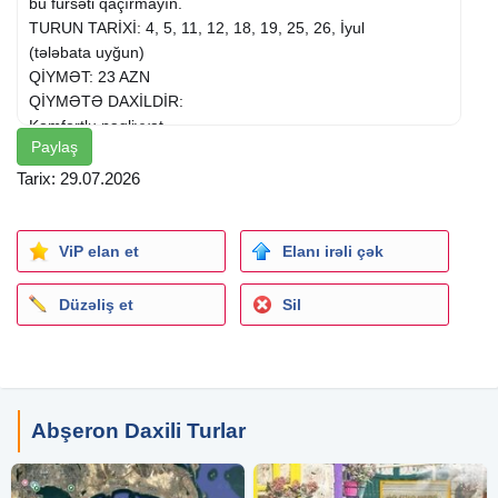
bu fürsəti qaçırmayın.
TURUN TARİXİ: 4, 5, 11, 12, 18, 19, 25, 26, İyul
(tələbata uyğun)
QİYMƏT: 23 AZN
QİYMƏTƏ DAXİLDİR:
Komfortlu nəqliyyat
Paylaş
Peşəkar və gülərüz tur rəhbəri
Milli Parka giriş bileti
Tarix: 29.07.2026
Yol boyu əyləncə və maraqlı oyunlar
Çay süfrəsi
EKSKURSİYALARIMIZ:
ViP elan et
Elanı irəli çək
Abşeron Milli Parkı – Təbiətin qoynunda vəhşi heyvanları
görmək şansı
Düzəliş et
Sil
Sevgi qapısı və Dilək ağacı
Şahdiliyə yürüş (Azərbaycanın ən uç nöqtəsi)
Binə Atçılıq Mərkəzi – Nəcib atlarla tanışlıq
Balaxanı küçələri – Yeni dizaynlı, rəngarəng tarixi küçələrdə
gəzinti
Abşeron Daxili Turlar
TOPLANIŞ VƏ SAATLAR:
Toplanış yeri: Nərimanov metrosu, "Metropark"ın qarşısı.
Toplanış saatı: 08:00