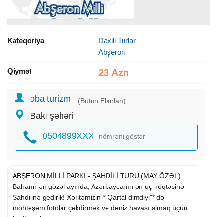
Kateqoriya
Daxili Turlar
Abşeron
Qiymət
23 Azn
oba turizm
(Bütün Elanları)
Bakı şəhəri
0504899XXX
nömrəni göstər
ABŞERON
MİLLİ PARKI - ŞAHDİLİ TURU (MAY ÖZƏL)
Baharın ən gözəl ayında, Azərbaycanın ən uç nöqtəsinə —
Şahdilinə gedirik! Xəritəmizin *"Qartal dimdiyi"* də
möhtəşəm fotolar çəkdirmək və dəniz havası almaq üçün