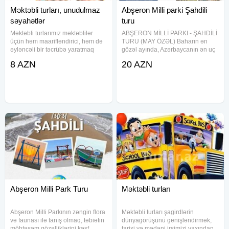
Məktəbli turları, unudulmaz
Abşeron Milli parki Şahdili
səyahətlər
turu
Məktəbli turlarımız məktəblilər
ABŞERON MİLLİ PARKI - ŞAHDİLİ
üçün həm maarifləndirici, həm də
TURU (MAY ÖZƏL) Baharın ən
əyləncəli bir təcrübə yaratmaq
gözəl ayında, Azərbaycanın ən uç
məqsədilə xüsusi olaraq
nöqtəsinə — Şahdilinə gedirik!
8 AZN
20 AZN
hazırlanmışdır. 1. Komfortlu
Xəritəmizin "Qartal dimdiyi" də
Nəqliyyat: Təhlükəsiz və rahat
möhtəşəm fotolar çəkdirmək və
avtobuslar. 2. Peşəkar Tur
dəniz havası almaq üçün
Rəhbərləri:
Abşeron Milli Park Turu
Məktəbli turları
Abşeron Milli Parkının zəngin flora
Məktəbli turları şagirdlərin
və faunası ilə tanış olmaq, təbiətin
dünyagörüşünü genişləndirmək,
möhtəşəm gözəlliklərini kəşf
tarixi və mədəni irsimizi yaxından