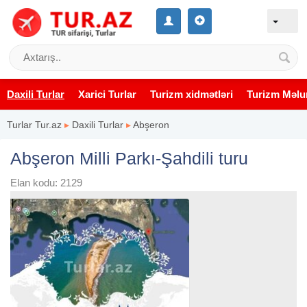
Daxili Turlar
Xarici Turlar
Turizm xidmətləri
Turizm Məlu
Turlar Tur.az
▸
Daxili Turlar
▸
Abşeron
Abşeron Milli Parkı-Şahdili turu
Elan kodu: 2129