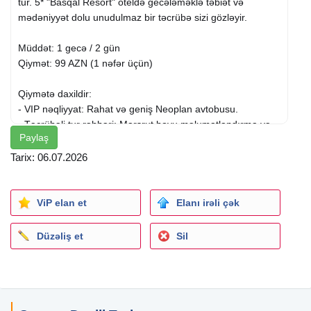
tur. 5* "Basqal Resort" oteldə gecələməklə təbiət və
mədəniyyət dolu unudulmaz bir təcrübə sizi gözləyir.
Müddət: 1 gecə / 2 gün
Qiymət: 99 AZN (1 nəfər üçün)
Qiymətə daxildir:
- VIP nəqliyyat: Rahat və geniş Neoplan avtobusu.
- Təcrübəli tur rəhbəri: Marşrut boyu məlumatlandırma və
Paylaş
dəstək.
- Qidalanma: 2 dəfə səhər yeməyi.
Tarix: 06.07.2026
- Əyləncəli proqram: Yolboyu oyunlar və interaktiv
fəaliyyətlər.
- Hotel xidmətləri:
ViP elan et
Elanı irəli çək
- Qapalı hovuz, sauna, türk hamamı, buxar otağı və SPA
xidmətləri.
Düzəliş et
Sil
- Uşaqlar üçün əyləncə otağı.
- Axşam proqramı: Canlı musiqi və Mafiya Loto oyunu.
Gəzinti məkanları:
Şamaxı
: