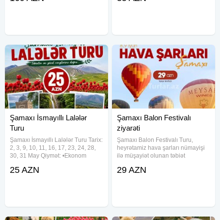
arasında mükəmməl tarazlıq
və Xırdalan dairəsindən keçməklə.
təqdim edir. Müasir və geniş
Tur tarixləri:
dizayn edilmiş Deluxe
Şamaxı İsmayıllı Lalələr
Şamaxı Balon Festivalı
Turu
ziyarəti
Şamaxı İsmayıllı Lalələr Turu Tarix:
Şamaxı Balon Festivalı Turu,
2, 3, 9, 10, 11, 16, 17, 23, 24, 28,
heyrətamiz hava şarları nümayişi
30, 31 May Qiymət: •Ekonom
ilə müşayiət olunan təbiət
paket: 25 Azn •Standart paket: 29
gözəlliklərini və əyləncəli anları
25 AZN
29 AZN
Azn Qiymətə daxildir: •Nəqliyyat
birləşdirən unikal təcrübədir. Bu
xidməti •Ekskursiyalar •Səhər
festival Şamaxının bənzərsiz
yeməyi(standart
mənzərəsində keçir və