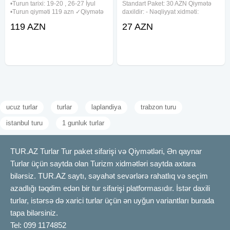
•Turun tarixi: 19-20 , 26-27 İyul
Standart Paket: 30 AZN Qiymətə
•Turun qiyməti 119 azn ✓Qiymətə
daxildir: - Nəqliyyat xidməti:
daxildir: — Vip nəqliyyat — Hotel:
Komfortlu və təhlükəsiz
119 AZN
27 AZN
*Castle Resort Spa* ✓Otel
avtobuslarla daşınma. -
xidmətləri: Qapalı hovuz, açıq
Ekskursiyalar: Maraqlı və zəngin
havada hovuz , sauna, spa
tur proqramı ilə yaddaqalan
təcrübə. -
ucuz turlar
turlar
laplandiya
trabzon turu
istanbul turu
1 gunluk turlar
TUR.AZ Turlar Tur paket sifarişi və Qiymətləri, Ən qaynar
Turlar üçün saytda olan Turizm xidmətləri saytda axtara
bilərsiz. TUR.AZ saytı, səyahət sevərlərə rahatlıq və seçim
azadlığı təqdim edən bir tur sifarişi platformasıdır. İstər daxili
turlar, istərsə də xarici turlar üçün ən uyğun variantları burada
tapa bilərsiniz.
Tel: 099 1174852