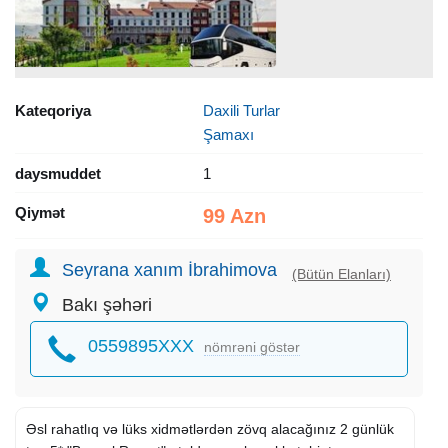
Kateqoriya
Daxili Turlar
Şamaxı
daysmuddet
1
Qiymət
99 Azn
Seyrana xanım İbrahimova
(Bütün Elanları)
Bakı şəhəri
0559895XXX
nömrəni göstər
Əsl rahatlıq və lüks xidmətlərdən zövq alacağınız 2 günlük