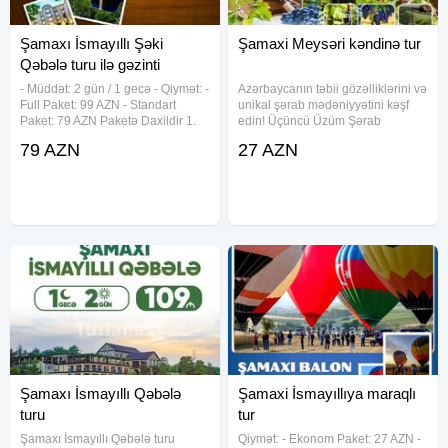
Şamaxı İsmayıllı Şəki
Şamaxi Meysəri kəndinə tur
Qəbələ turu ilə gəzinti
- Müddət: 2 gün / 1 gecə - Qiymət: -
Azərbaycanın təbii gözəlliklərini və
Full Paket: 99 AZN - Standart
unikal şərab mədəniyyətini kəşf
Paket: 79 AZN Paketə Daxildir 1.
edin! Üçüncü Üzüm Şərab
VIP Transfer – Rahat və təhlükəsiz
Festivalı ilə dolu bir əyləncə sizi
79 AZN
27 AZN
səfər. 2. Otel: İsmayıllı Resorta -
gözləyir. Bu eksklüziv turda sizə
SPA xidmətləri: Fitness, sauna, şok
təqdim edirik: Qiymət: - Ekonom
hovuzu. -
Paket: 27 AZN - Standart
Şamaxı İsmayıllı Qəbələ
Şamaxi İsmayıllıya maraqlı
turu
tur
Şamaxı İsmayıllı Qəbələ turu
Qiymət: - Ekonom Paket: 27 AZN -