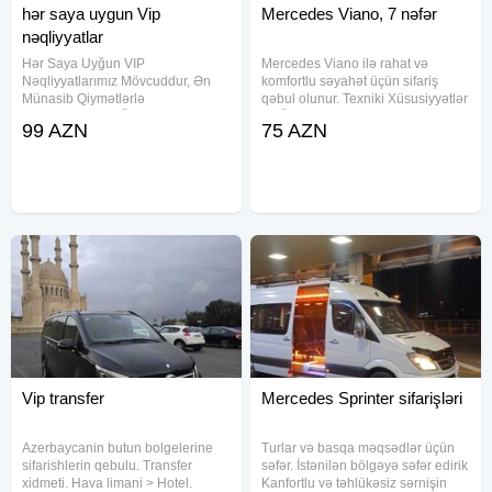
hər saya uygun Vip
Mercedes Viano, 7 nəfər
nəqliyyatlar
Hər Saya Uyğun VIP
Mercedes Viano ilə rahat və
Nəqliyyatlarımız Mövcuddur, Ən
komfortlu səyahət üçün sifariş
Münasib Qiymətlərlə
qəbul olunur. Texniki Xüsusiyyətlər
Xidmətinizdəyik Ölkə Daxili Hər
və Üstünlüklər: - Oturacaq tutumu:
99 AZN
75 AZN
İstiqamətə Sifariş Edə Bilərsiniz 8,
7 nəfər - Komfort səviyyəsi: Geniş
18, 20, 28, 30, 33, 47, , 51, 61 və
salon, rahat oturacaqlar və
72 Nəfərlik Nəqliyyatlarımız
yumşaq süspansiyon
Vip transfer
Mercedes Sprinter sifarişləri
Azerbaycanin butun bolgelerine
Turlar və basqa məqsədlər üçün
sifarishlerin qebulu. Transfer
səfər. İstənilən bölgəyə səfər edirik
xidmeti. Hava limani > Hotel.
Kanfortlu və təhlükəsiz sərnişin