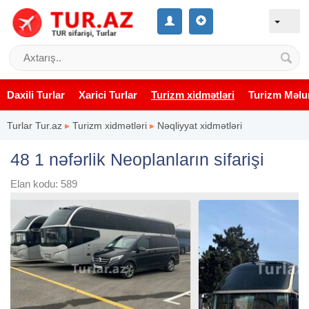
Daxili Turlar
Xarici Turlar
Turizm xidmətləri
Turizm Məlu
Turlar Tur.az
▸
Turizm xidmətləri
▸
Nəqliyyat xidmətləri
48 1 nəfərlik Neoplanların sifarişi
Elan kodu: 589