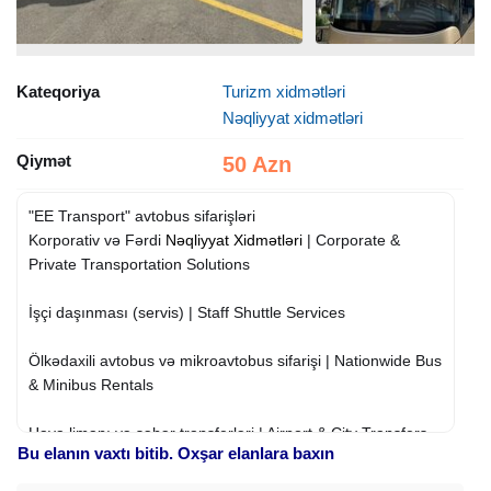
Kateqoriya
Turizm xidmətləri
Nəqliyyat xidmətləri
Qiymət
50 Azn
"EE Transport" avtobus sifarişləri
Korporativ və Fərdi
Nəqliyyat Xidmətləri
| Corporate &
Private Transportation Solutions
İşçi daşınması (servis) | Staff Shuttle Services
Ölkədaxili avtobus və mikroavtobus sifarişi | Nationwide Bus
& Minibus Rentals
Hava limanı və şəhər transferləri | Airport & City Transfers
Bu elanın vaxtı bitib. Oxşar elanlara baxın
Nəqliyyatlarımız: | Our vehicles: