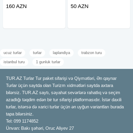
Hotel> hava limani. Baki daxili
daşıma Nəqliyyat və sərnişin
160 AZN
50 AZN
gundelik icare surucu ile birlikde.
daşıma xidməti Bakı daxili və
Munasib qiymet yuksek keyfiyyet
rayonlar arası Turların təşkil
olunması Markalar :
ucuz turlar
turlar
laplandiya
trabzon turu
istanbul turu
1 gunluk turlar
TUR.AZ Turlar Tur paket sifarişi və Qiymətləri, Ən qaynar
Turlar üçün saytda olan Turizm xidmətləri saytda axtara
bilərsiz. TUR.AZ saytı, səyahət sevərlərə rahatlıq və seçim
azadlığı təqdim edən bir tur sifarişi platformasıdır. İstər daxili
turlar, istərsə də xarici turlar üçün ən uyğun variantları burada
tapa bilərsiniz.
Tel: 099 1174852
Ünvan: Bakı şəhəri, Oruc Aliyev 27