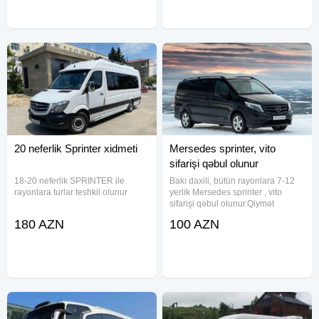
✓Hər yer sayına
olunması Markalar :
20 neferlik Sprinter xidmeti
Mersedes sprinter, vito
sifarişi qəbul olunur
18-20 neferlik SPRINTER ile
Bakı daxili, bütün rayonlara 7-12
rayonlara turlar teshkil olunur
yerlik Mersedes sprinter , vito
sifarişi qəbul olunur.Qiymət
məsafəyə görə dəyişir.Daha ətraflı
180 AZN
100 AZN
məlumat üçün whatsapp nömrəyə
zəng edə və ya yaza bilərsiniz